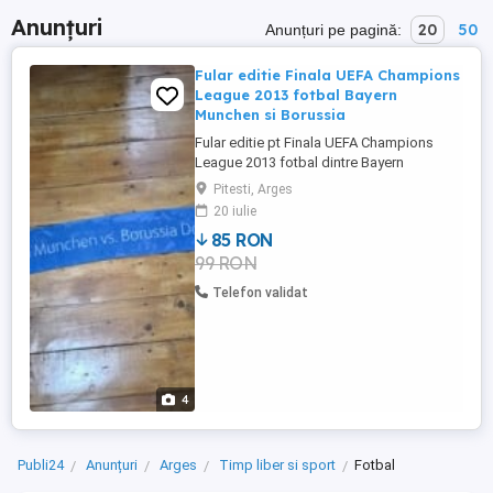
Anunțuri
20
50
Anunțuri pe pagină:
Fular editie Finala UEFA Champions
League 2013 fotbal Bayern
Munchen si Borussia
Fular editie pt Finala UEFA Champions
League 2013 fotbal dintre Bayern
Munchen si Borussia Dortmund,de acum
Pitesti, Arges
11 ani, nou,nu a fost purtat, stare perfecta,
20 iulie
Trimit si in tara.
85 RON
99 RON
Telefon validat
4
Publi24
Anunțuri
Arges
Timp liber si sport
Fotbal