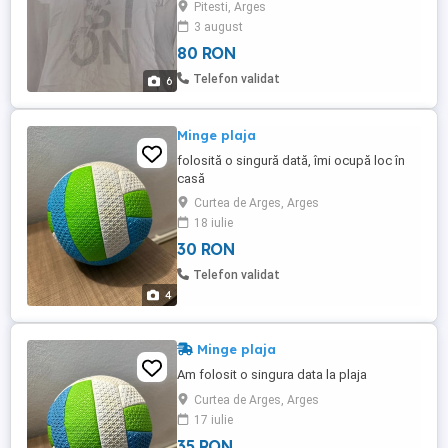
negociabil. Transportul este gratuit. Mai
Pitesti, Arges
multe informatii la telefonul din anunt.
3 august
80 RON
Telefon validat
6
Minge plaja
folosită o singură dată, îmi ocupă loc în
casă
Curtea de Arges, Arges
18 iulie
30 RON
Telefon validat
4
Minge plaja
Am folosit o singura data la plaja
Curtea de Arges, Arges
17 iulie
35 RON