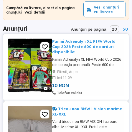
Vezi anunțuri
Cumpără cu livrare, direct din pagina
cu livrare
anunțului.
Vezi detalii
Anunțuri
20
50
Anunțuri pe pagină:
Panini Adrenalyn XL FIFA World
Cup 2026 Peste 600 de carduri
disponibile!
Panini Adrenalyn XL FIFA World Cup 2026
din colecția personală. Peste 600 de
carduri disponibile Carduri Base, Mascot,
Pitesti, Arges
National Flag și multe carduri speciale
ieri 11:09
(Heroes, Icons, Fan Favourites, Goal
10 RON
Machines, Golden Ballers etc.) Prețuri: *
3
Carduri Base 1 leu buc. * Carduri Mascot &
Telefon validat
National Flag ...
Tricou nou BMW i Vision marime
XL-XXL
Vand tricou nou BMW VISION i culoare
alba. Marime XL- XXL Pretul este