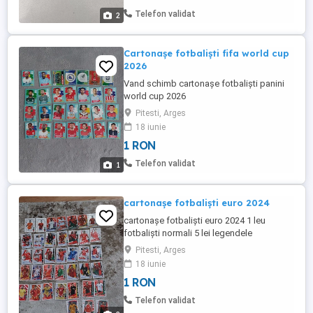
Telefon validat
2
Cartonașe fotbaliști fifa world cup
2026
Vand schimb cartonașe fotbaliști panini
world cup 2026
Pitesti, Arges
18 iunie
1 RON
Telefon validat
1
cartonașe fotbaliști euro 2024
cartonașe fotbaliști euro 2024 1 leu
fotbaliști normali 5 lei legendele
Pitesti, Arges
18 iunie
1 RON
Telefon validat