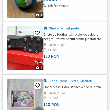
Telefon validat
4
Ghete fotbal piele
Ghete de football ,din piele, de culoare
neagra. Potriviți pentru arbitri, jucători etc
Mărimi disponibile 40.5- 1 buc 41- 7 buc
Pitesti, Arges
42- 9 buc 42,5- 10 buc 43-6 buc 43.5- 3
6 iulie
buc PRET 150 RON PERECHEA
150 RON
5
Lionel Messi Extra Sticker
Lionel Messi Extra Sticker World Cup 2026
Pitesti, Arges
30 iunie
120 RON