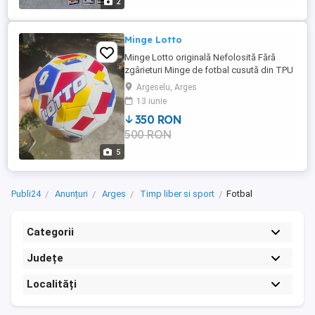
2
Minge Lotto
Minge Lotto originală Nefolosită Fără
zgârieturi Minge de fotbal cusută din TPU
Mărimea 5 Impecabilă Vine cu o licență
Argeselu, Arges
oficială DIAMETRU:21 cm Greutate:410g +
13 iunie
- 10g Material:TPU
350 RON
500 RON
5
Publi24
Anunțuri
Arges
Timp liber si sport
Fotbal
Categorii
Județe
Localități