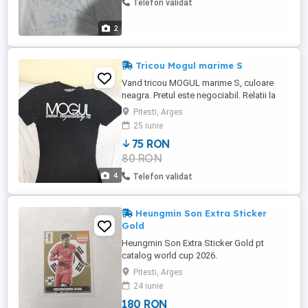
Telefon validat
2
Tricou Mogul marime S
Vand tricou MOGUL marime S, culoare
neagra. Pretul este negociabil. Relatii la
telefonul din anunt.
Pitesti, Arges
25 iunie
75 RON
80 RON
4
Telefon validat
Heungmin Son Extra Sticker
Gold
Heungmin Son Extra Sticker Gold pt
catalog world cup 2026.
Pitesti, Arges
24 iunie
180 RON