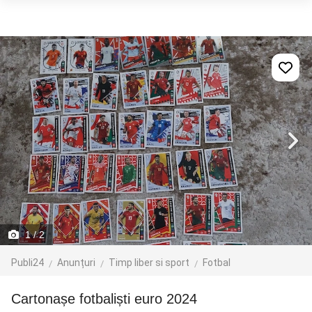
1
/ 2
Publi24
Anunțuri
Timp liber si sport
Fotbal
cartonașe fotbaliști euro 2024