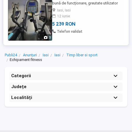
bună de funcționare, greutate utilizator
max 150kg
Iasi, Iasi
12 iunie
5 239 RON
Telefon validat
3
Publi24
Anunțuri
Iasi
Iasi
Timp liber si sport
Echipament fitness
Categorii
Județe
Localități