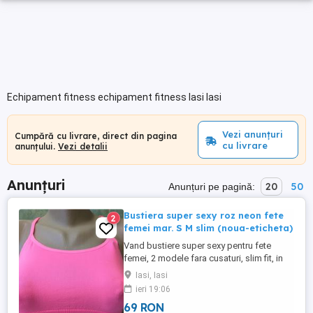
Echipament fitness echipament fitness Iasi Iasi
Vezi anunțuri
Cumpără cu livrare, direct din pagina
cu livrare
anunțului.
Vezi detalii
Anunțuri
20
50
Anunțuri pe pagină:
Bustiera super sexy roz neon fete
2
femei mar. S M slim (noua-eticheta)
Vand bustiere super sexy pentru fete
femei, 2 modele fara cusaturi, slim fit, in
nuante diferite de roz neon, marime S M,
Iasi, Iasi
absolut noi, cu eticheta. Material elastic
ieri 19:06
foarte fin care se va mula perfect formelor
69 RON
tale, placut la atingere, respirabil, iar lipsa