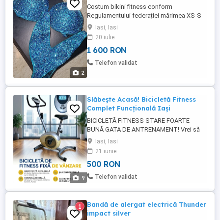
Costum bikini fitness conform
Regulamentului federației mărimea XS-S
cu pietre replica Swarovschi. În cutie,
Iasi, Iasi
îmbrăcat o singura data.
20 iulie
1 600 RON
Telefon validat
2
Slăbește Acasă! Bicicletă Fitness
Complet Funcțională Iași
BICICLETĂ FITNESS STARE FOARTE
BUNĂ GATA DE ANTRENAMENT! Vrei să
slăbești, să faci cardio sau să te menții în
Iasi, Iasi
formă fără abonament la sală? Vând
21 iunie
bicicletă fitness pentru antrenamente
500 RON
acasă, în stare bună și perfect funcțională.
Ideală pentru apartament, casă, începători
Telefon validat
9
sau persoane care vor ...
Bandă de alergat electrică Thunder
1
impact silver