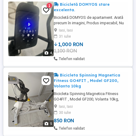
Bicicletă DOMYOS stare
1
excelenta.
Bicicletă DOMYOS de apartament. Arată
precum în imagini, Produs impecabil, Nu
mai dețin cutia. Are 15 nivele pt rezistenta,
Iasi, Iasi
Programe presetate din sistem pt un
31 iulie
traseu mai aventuros, Afișaj pe tableta,
1,000 RON
conexiune bluetooth.
1,100 RON
4
Telefon validat
Bicicleta Spinning Magnetica
Fitness GO4FIT , Model GF200,
Volanta 10kg
Bicicleta Spinning Magnetica Fitness
GO4FIT , Model GF200, Volanta 10kg,
Greutate Maxima 150kg, Rezistenta
Iasi, Iasi
Magnetica Ajustabila, Monitorizare
30 iulie
Activitate: Distanta, Viteza, Calorii, Timp,
850 RON
Puls, Suport. Achizitionată acum câteva
5
luni, folosita foarte puțin. In stare ca nouă.
Telefon validat
Se vinde pentru că nu mai este ...