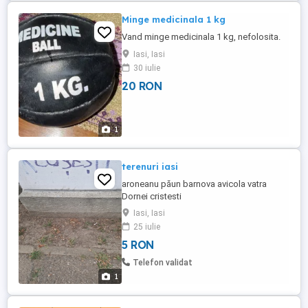
Minge medicinala 1 kg
Vand minge medicinala 1 kg, nefolosita.
Iasi, Iasi
30 iulie
20 RON
1
terenuri iasi
aroneanu păun barnova avicola vatra
Dornei cristesti
Iasi, Iasi
25 iulie
5 RON
Telefon validat
1