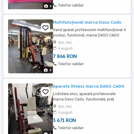
cusaturilor nu jeneaza in timpul purtarii.
Telefon validat
6
Compozitie: ...
Multifuncțional marca Daso Cado
Vand aparat profesionist multifuncțional 4
posturi, functional, marca DASO CADO
Iasi, Iasi
4 august
7 866 RON
Telefon validat
4
Aparate fitness marca DASO CADO
Lichidare stoc, aparate profesionale
marca Daso Cado, functionale, preț
avantajos!
Iasi, Iasi
4 august
3 671 RON
Telefon validat