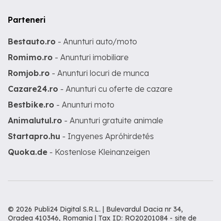
Parteneri
Bestauto.ro
- Anunturi auto/moto
Romimo.ro
- Anunturi imobiliare
Romjob.ro
- Anunturi locuri de munca
Cazare24.ro
- Anunturi cu oferte de cazare
Bestbike.ro
- Anunturi moto
Animalutul.ro
- Anunturi gratuite animale
Startapro.hu
- Ingyenes Apróhirdetés
Quoka.de
- Kostenlose Kleinanzeigen
© 2026 Publi24 Digital S.R.L. | Bulevardul Dacia nr 34,
Oradea 410346, Romania | Tax ID: RO20201084 -
site de