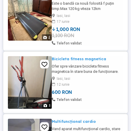
Este o bandă ca nouă folosită f puțin
timp.Max 120 kg viteza 12km
ora.Silențioasă nici nu se aude ușor de
Iasi, Iasi
manipulat și depozitat Nu are 15-20ore de
17 iunie
funcționare Ptr alte specificații vă rog
1,000 RON
intrați pe eMag și găsiți toate detaliile
1,100 RON
necesare Pentru livrare nu am cum să vă
2
trimit prin curier numai de la ...
Telefon validat
Bicicleta fitness magnetica
Ofer spre vânzare bicicleta fitness
magnetica în stare buna de funcționare.
Predarea personal în mun. Iași.
Iasi, Iasi
12 iunie
600 RON
Telefon validat
3
Multifuncțional cardio
Vand aparat multifuncțional cardio, stare