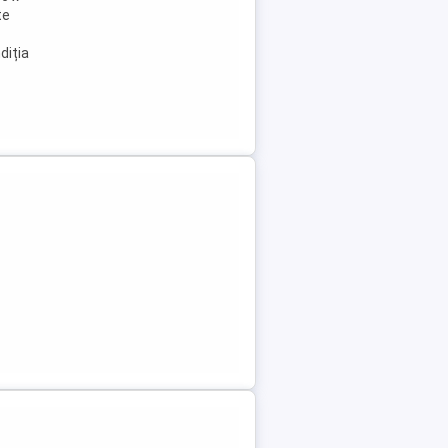
te
diția