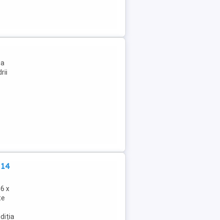
ea
rii
e
 14
6 x
te
diția