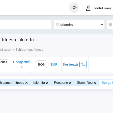
ane
Companii
RON
EUR
Sortează
Contul meu
0
fitness Ialomita
 si sport
Echipament fitness
oane
Companii
RON
EUR
Sortează
0
0
hipament fitness
Ialomita
Persoane
Stare: Nou
Șterge t