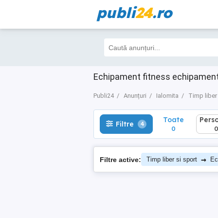
publi
24
.ro
Toate
Perso
Filtre
4
0
0
Echipament fitness echipament 
Publi24
Anunțuri
Ialomita
Timp liber
Toate
Pers
Filtre
4
0
→
Filtre active:
Timp liber si sport
Ec