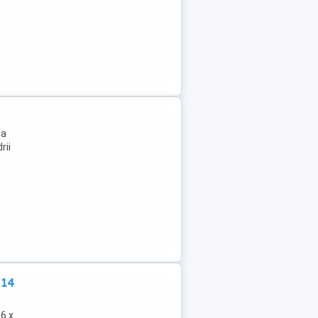
ea
rii
e
 14
6 x