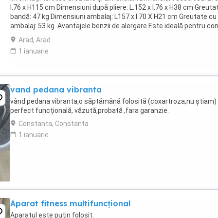
l.76 x H115 cm Dimensiuni după pliere: L.152 x l.76 x H38 cm Greuta
bandă: 47 kg Dimensiuni ambalaj: L157 x l.70 X H21 cm Greutate cu
ambalaj: 53 kg. Avantajele benzii de alergare Este ideală pentru con
fizică, pentru siluetă ...
Arad, Arad
1 ianuarie
vand pedana vibranta
vând pedana vibranta,o săptămână folosită (coxartroza,nu știam)
perfect funcțională, văzută,probată ,fara garanzie.
Constanta, Constanta
1 ianuarie
Aparat fitness multifuncțional
Aparatul este puțin folosit.