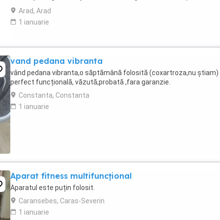
fizică, pentru siluetă ...
Arad, Arad
1 ianuarie
vand pedana vibranta
vând pedana vibranta,o săptămână folosită (coxartroza,nu știam)
perfect funcțională, văzută,probată ,fara garanzie.
Constanta, Constanta
1 ianuarie
Aparat fitness multifuncțional
Aparatul este puțin folosit.
Caransebes, Caras-Severin
1 ianuarie