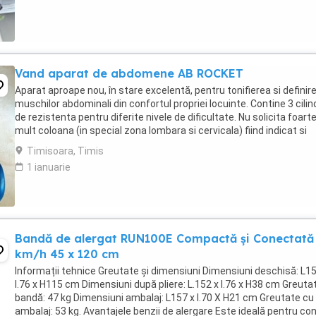
Vand aparat de abdomene AB ROCKET
Aparat aproape nou, în stare excelentă, pentru tonifierea si definir
muschilor abdominali din confortul propriei locuinte. Contine 3 cilind
de rezistenta pentru diferite nivele de dificultate. Nu solicita foart
mult coloana (in special zona lombara si cervicala) fiind indicat si
pentru persoanele ...
Timisoara, Timis
1 ianuarie
Bandă de alergat RUN100E Compactă și Conectată
km/h 45 x 120 cm
Informații tehnice Greutate și dimensiuni Dimensiuni deschisă: L15
l.76 x H115 cm Dimensiuni după pliere: L.152 x l.76 x H38 cm Greuta
bandă: 47 kg Dimensiuni ambalaj: L157 x l.70 X H21 cm Greutate cu
ambalaj: 53 kg. Avantajele benzii de alergare Este ideală pentru con