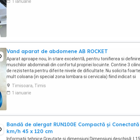
1 ianuarie
Vand aparat de abdomene AB ROCKET
Aparat aproape nou, în stare excelentă, pentru tonifierea si definir
muschilor abdominali din confortul propriei locuinte. Contine 3 cilind
de rezistenta pentru diferite nivele de dificultate. Nu solicita foart
mult coloana (in special zona lombara si cervicala) fiind indicat si
pentru persoanele ...
Timisoara, Timis
1 ianuarie
Bandă de alergat RUN100E Compactă și Conectată
km/h 45 x 120 cm
Informații tehnice Greutate și dimensiuni Dimensiuni deschisă: L15