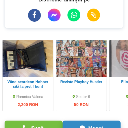
Vând acordeon Hohner
Reviste Playboy Hustler
fi
sită la preț f bun!
Ramnicu Valcea
Sector 6
2,200 RON
50 RON
Sună
Mesaj