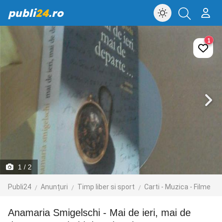
publi
24
.ro
1
1
/ 2
Publi24
Anunțuri
Timp liber si sport
Carti - Muzica - Filme
Anamaria Smigelschi - Mai de ieri, mai de