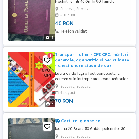
Nesfintii sfinti 40 Omilii 90 Tainele
vindecarii 30
Suceava, Suceava
6 august
40 RON
Telefon validat
5
Transport rutier - CPI CPC: mărfuri
1
generale, agabaritic și periculoase
- chestionare studii de caz
Lucrarea de față a fost concepută la
cererea și în întâmpinarea conducătorilor
auto profesioniști, care pe lângă atestarea
Suceava, Suceava
profesională de bază, cea pentru
6 august
transport de mărfuri generale, doresc și
70 RON
alte specializări mai complexe,
3
suplimentare, cum ar fi cea pentru
transport de mărfuri agabaritice și sau ...
Carti religioase noi
Icoana 20 Scara 50 Ghidul pelerinilor 30
Suceava, Suceava