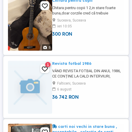
Chitară pentru copii
Chitara pentru copii 1 2,in stare foarte
buna,doar corzile cred că trebuie
schimbate.
Suceava, Suceava
ieri 10:05
300 RON
5
Revista fotbal 1986
1
VÂND REVISTA FOTBAL DIN ANUL 1986,
CE CONȚINE LA CALD INTERVIURI,
COMENTARII DESPRE CÂȘTIGAREA CUPEI
Falticeni, Suceava
CAMPIONOLOR DE CĂTRE STEAUA
6 august
BUCUREȘTI.
36 742 RON
carti noi vechi in stare buna ,
acceptabila , colectie de carti