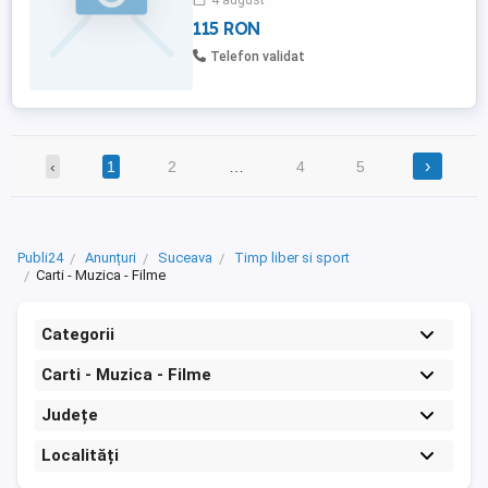
4 august
115 RON
Telefon validat
›
‹
1
2
…
4
5
Publi24
Anunțuri
Suceava
Timp liber si sport
Carti - Muzica - Filme
Categorii
Carti - Muzica - Filme
Județe
Localități