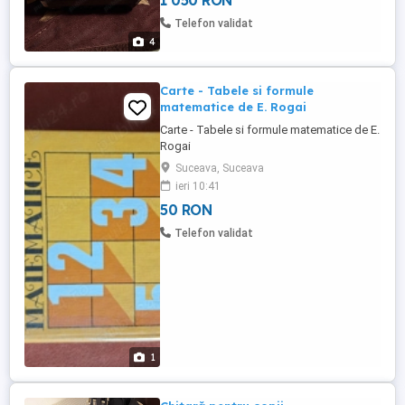
1 050 RON
trimit în țară cu garanție de transport în
cont avans 200 lei. Nu deranjați inutil.
Telefon validat
Mefită vizionat!
4
Carte - Tabele si formule
matematice de E. Rogai
Carte - Tabele si formule matematice de E.
Rogai
Suceava, Suceava
ieri 10:41
50 RON
Telefon validat
1