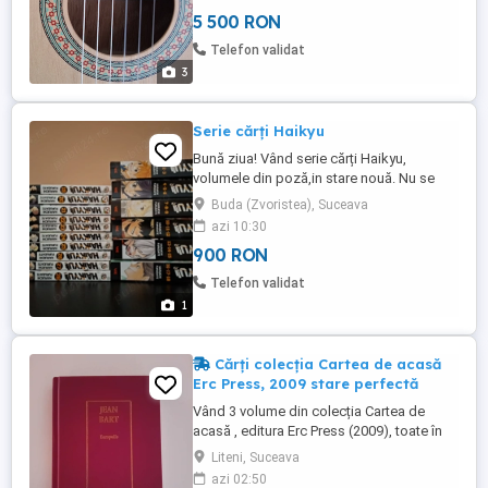
Fața superioră din molid, spate si laterale
5 500 RON
din lemn de meranti si un gât din nato cu
tastieră din palisandru. Chitara este in
Telefon validat
stare noua ,a ...
3
Serie cărți Haikyu
Bună ziua! Vând serie cărți Haikyu,
volumele din poză,in stare nouă. Nu se
vând separat
Buda (Zvoristea), Suceava
azi 10:30
900 RON
Telefon validat
1
Cărți colecția Cartea de acasă
Erc Press, 2009 stare perfectă
Vând 3 volume din colecția Cartea de
acasă , editura Erc Press (2009), toate în
stare excelentă, fără urme de uzură sau
Liteni, Suceava
pagini lipsă. Titluri disponibile: George
azi 02:50