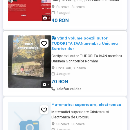
în care un conducător auto al cărui permis
Suceava, Suceava
a fost suspendat în urma unei contravenții,
4 august
poate obține reducerea perioadei de
3
40 RON
suspendare. Din Legislația rutieră sunt
selectate doar noțiunile strict necesare
reîmprospătării cunoștințelor ...
Vând volume poezii autor
TUDORITA IVAN,membru Uniunea
Scriitoriilor
Cartipoezii autor TUDORITA IVAN membru
Uniunea Scriitoriilor Români
Cotu Baii, Suceava
4 august
70 RON
4
Telefon validat
Matematici superioare, electronica
Matematici superioare Cristescu si
Electronica de Croitoru
Suceava, Suceava