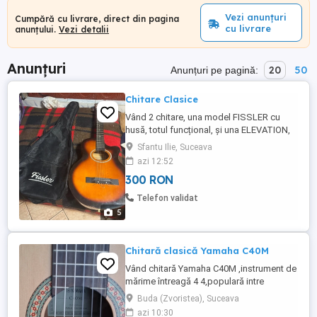
Vezi anunțuri
Cumpără cu livrare, direct din pagina
cu livrare
anunțului.
Vezi detalii
Anunțuri
20
50
Anunțuri pe pagină:
Chitare Clasice
Vând 2 chitare, una model FISSLER cu
husă, totul funcțional, și una ELEVATION,
foarte bune ambele, nu prezintă uzură sau
Sfantu Ilie, Suceava
crăpături, fără defecte ascunse, rezonanță
azi 12:52
bună. 300 Lei bucata. Cu predare
300 RON
personala in Suceava. Preț fix.
Telefon validat
5
Chitară clasică Yamaha C40M
Vând chitară Yamaha C40M ,instrument de
mărime întreagă 4 4,populară intre
începători. Dispune de un finisaj satinat
Buda (Zvoristea), Suceava
mat care ii conferă un sunet natural clar.
azi 10:30