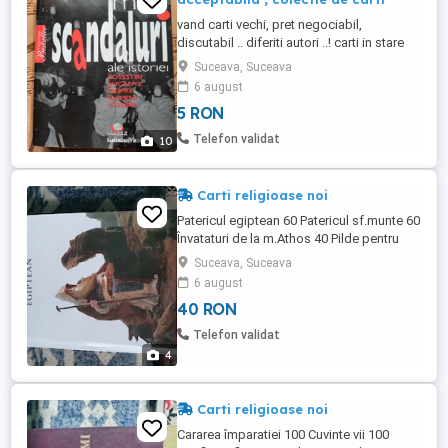
vand carti vechi, pret negociabil,
discutabil .. diferiti autori ..! carti in stare
buna.
Suceava, Suceava
6 august
5 RON
Telefon validat
10
Carti religioase noi
Patericul egiptean 60 Patericul sf.munte 60
Învataturi de la m.Athos 40 Pilde pentru
suflet 40
Suceava, Suceava
6 august
40 RON
Telefon validat
4
Carti religioase noi
Cararea împaratiei 100 Cuvinte vii 100