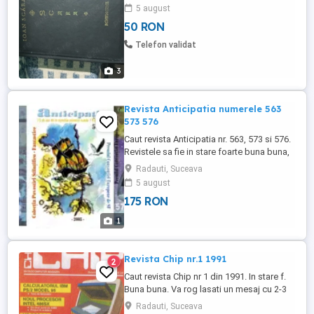
5 august
50 RON
Telefon validat
3
Revista Anticipatia numerele 563
573 576
Caut revista Anticipatia nr. 563, 573 si 576.
Revistele sa fie in stare foarte buna buna,
sa nu aiba foi lipsa sau rupte, sa nu fie
Radauti, Suceava
uzate. Va rog sa trimiteti fotografii.
5 august
175 RON
1
Revista Chip nr.1 1991
2
Caut revista Chip nr 1 din 1991. In stare f.
Buna buna. Va rog lasati un mesaj cu 2-3
fotografii ale revistei
Radauti, Suceava