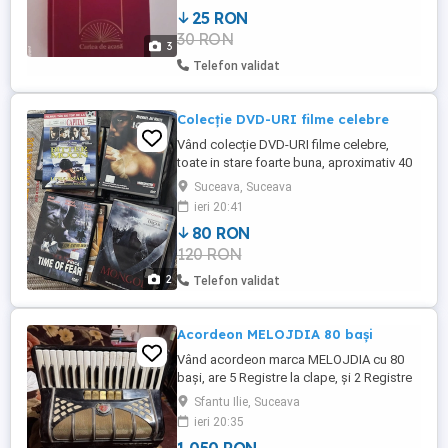
Coșbuc Fire de tort Ziarul unui pierde-vară
25 RON
Jean Bart Europolis Calistrat Hogaș Pe
30 RON
drumuri de munte Copertă cartonată,
3
design ...
Telefon validat
Colecție DVD-URI filme celebre
Vând colecție DVD-URI filme celebre,
toate in stare foarte buna, aproximativ 40
buc. Preț 80 lei negociabil
Suceava, Suceava
ieri 20:41
80 RON
120 RON
2
Telefon validat
Acordeon MELOJDIA 80 bași
Vând acordeon marca MELOJDIA cu 80
bași, are 5 Registre la clape, și 2 Registre
la bași, are compresie maximă burduf,
Sfantu Ilie, Suceava
sunet plăcut, acordat, fără dezacorduri
ieri 20:35
sau lovituri. Cu predare în Suceava sau