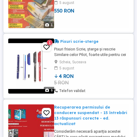
5 august
550 RON
1
Pixuri scrie-sterge
1
Pixuri frixion Scrie, șterge și rescrie
Similare celor Pilot, foarte utile pentru cei
mici la școală dar și în alte diferite
Scheia, Suceava
activități. Dacă nu se specifică, trimit pe
5 august
albastru, dar am și negru și roșu pentru
4 RON
cine dorește. Se poate trimite și
5 RON
combinat... Pixul 4 roni, 10 rezerve tot ...
6
Telefon validat
Recuperarea permisului de
conducere suspendat - 15 întrebări
13 răspunsuri corecte - ed.
actualizat
Considerăm necesară apariția acestei
CĂRȚI în care găsiți prezentarea modului