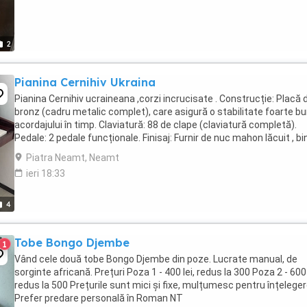
2
Pianina Cernihiv Ukraina
Pianina Cernihiv ucraineana ,corzi incrucisate . Construcție: Placă 
bronz (cadru metalic complet), care asigură o stabilitate foarte b
acordajului în timp. Claviatură: 88 de clape (claviatură completă).
Pedale: 2 pedale funcționale. Finisaj: Furnir de nuc mahon lăcuit , bi
intretinuta
Piatra Neamt, Neamt
ieri 18:33
4
Tobe Bongo Djembe
1
Vând cele două tobe Bongo Djembe din poze. Lucrate manual, de
sorginte africană. Prețuri Poza 1 - 400 lei, redus la 300 Poza 2 - 600 
redus la 500 Prețurile sunt mici și fixe, mulțumesc pentru înțelege
Prefer predare personală în Roman NT