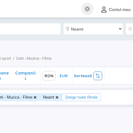
ane
Companii
RON
EUR
Sortează
Contul meu
1
i sport
Carti - Muzica - Filme
oane
Companii
RON
EUR
Sortează
3
1
rti - Muzica - Filme
Neamt
Șterge toate filtrele