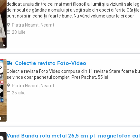
dedicat unuia dintre cei mai mari filosofi ai lumii și a viziunii sale le
de modul de gândire a omului și a veții sale din epoci diferite.Cărțile
sunt noi și in condiții foarte bune. Nu vând volume aparte ci doar
întreaga colecție. ...
Piatra Neamt, Neamt
28 iulie
14
Colectie revista Foto-Video
Colectie revista Foto Video compusa din 11 reviste Stare foarte bu
se vinde doar pachetul complet. Pret Pachet, 55 lei
Piatra Neamt, Neamt
25 iulie
1
Vand Banda rola metal 26,5 cm pt. magnetofon cut