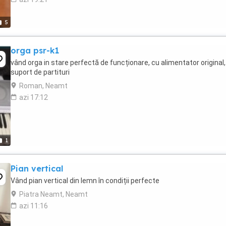
5
orga psr-k1
vând orga in stare perfectă de funcționare, cu alimentator original,
suport de partituri
Roman, Neamt
azi 17:12
1
Pian vertical
Vând pian vertical din lemn în condiții perfecte
Piatra Neamt, Neamt
azi 11:16