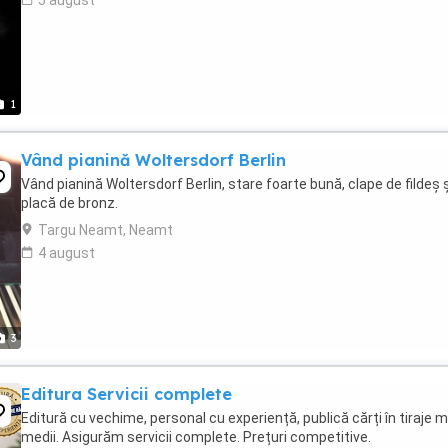
5 august
1
Vând pianină Woltersdorf Berlin
Vând pianină Woltersdorf Berlin, stare foarte bună, clape de fildeș ș
placă de bronz.
Targu Neamt, Neamt
4 august
3
Editura Servicii complete
Editură cu vechime, personal cu experiență, publică cărți în tiraje mi
medii. Asigurăm servicii complete. Prețuri competitive.