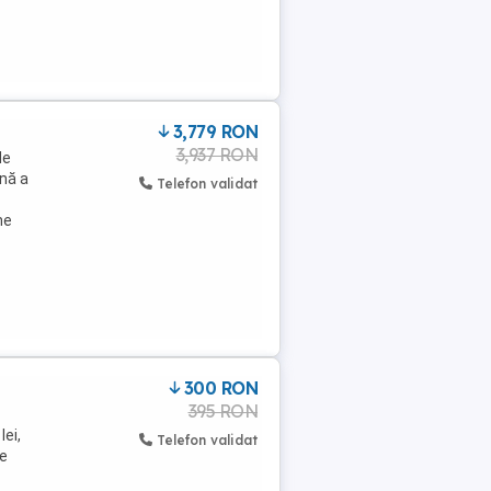
3,779 RON
3,937 RON
de
ună a
Telefon validat
ne
300 RON
395 RON
lei,
Telefon validat
re