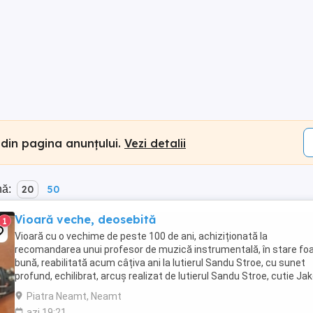
 din pagina anunțului.
Vezi detalii
nă:
20
50
Vioară veche, deosebită
1
Vioară cu o vechime de peste 100 de ani, achiziționată la
recomandarea unui profesor de muzică instrumentală, în stare fo
bună, reabilitată acum câțiva ani la lutierul Sandu Stroe, cu sunet
profund, echilibrat, arcuș realizat de lutierul Sandu Stroe, cutie Ja
Winter în stare foarte bună. Poate ...
Piatra Neamt, Neamt
azi 19:21