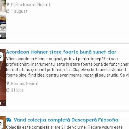
Piatra Neamt, Neamt
1 august
1
Acordeon Hohner stare foarte bună sunet clar
Vând acordeon Hohner original, potrivit pentru începători sau
profesioniști. Instrumentul este în stare foarte bună de funcționar
burduf etanș și sunet puternic, clar. Clapele și butoanele răspund
foarte bine, fiind ideal pentru evenimente, repetiții sau studiu. Se v
exact ca în poze. Preț: ...
Roman, Neamt
31 iulie
5
Vând colecția completă Descoperă Filosofia
Colecția este completă și are 81 de volume. Fiecare volum este