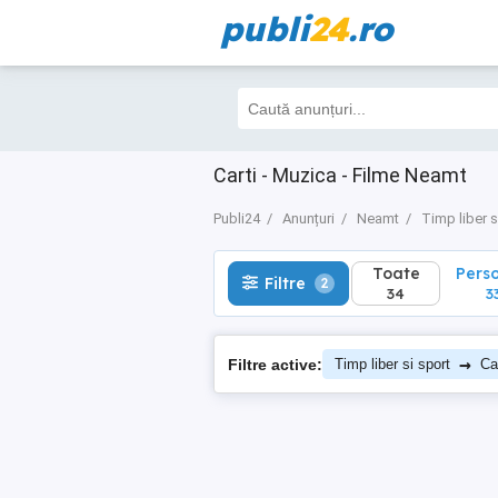
publi
24
.ro
Toate
Perso
Filtre
2
34
33
Carti - Muzica - Filme Neamt
Publi24
Anunțuri
Neamt
Timp liber s
Toate
Pers
Filtre
2
34
3
→
Filtre active:
Timp liber si sport
Ca