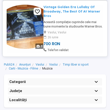
Vintage Golden Era Lullaby Of
Broadway, The Best Of At Warner
Bros
Această compilație cuprinde cele mai
bune momente la studiourile Warner Bros.
Detalii Suplimentare Casă de discuri
Vaslui, Vaslui
(Label): Rhino Movie Music R2 72169,
26 iunie
TCM Turner Classic Movies Music R2
700 RON
72169 Format: 2 x CD, Compilație SONY
3
MUSIC Țară: SUA (Statele Unite ale
Telefon validat
Americii) Lansată: 1995 Gen: ...
Publi24
Anunțuri
Vaslui
Vaslui
Timp liber si sport
Carti - Muzica - Filme
Muzica
Categorii
Județe
Localități