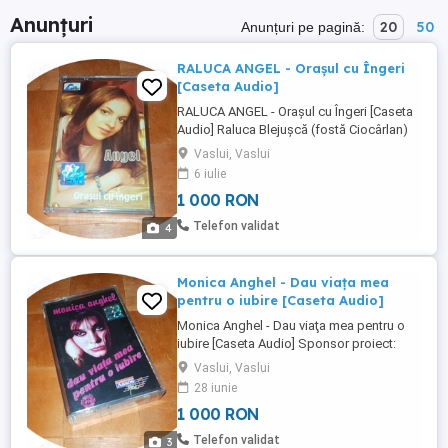
Anunțuri
20
50
Anunțuri pe pagină:
RALUCA ANGEL - Oraşul cu Îngeri
[Caseta Audio]
RALUCA ANGEL - Oraşul cu Îngeri [Caseta
Audio] Raluca Blejușcă (fostă Ciocârlan)
(n. 27 august 1986 , Mangalia, România)
Vaslui, Vaslui
este o cântăreață română de muzică pop,
6 iulie
cunoscută actual sub numele de Raluca
1 000 RON
Angel. Stare produs: NOU [produsul nu
este sigilat]
Telefon validat
4
Monica Anghel - Dau viaţa mea
pentru o iubire [Caseta Audio]
Monica Anghel - Dau viaţa mea pentru o
iubire [Caseta Audio] Sponsor proiect:
ASSOS INTERNATIONAL MUSIC Stare
Vaslui, Vaslui
produs - impecabil, după atâţia ani. Vă
28 iunie
rog, respectaţi preţul afişat. Fiecare
1 000 RON
încearcă să supravieţuiască cum poate!
Telefon validat
3