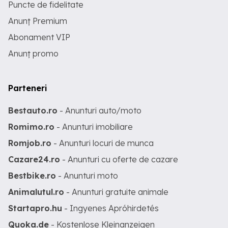
Puncte de fidelitate
Anunț Premium
Abonament VIP
Anunț promo
Parteneri
Bestauto.ro
- Anunturi auto/moto
Romimo.ro
- Anunturi imobiliare
Romjob.ro
- Anunturi locuri de munca
Cazare24.ro
- Anunturi cu oferte de cazare
Bestbike.ro
- Anunturi moto
Animalutul.ro
- Anunturi gratuite animale
Startapro.hu
- Ingyenes Apróhirdetés
Quoka.de
- Kostenlose Kleinanzeigen