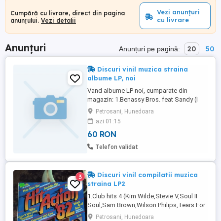
Vezi anunțuri
Cumpără cu livrare, direct din pagina
cu livrare
anunțului.
Vezi detalii
Anunțuri
20
50
Anunțuri pe pagină:
Discuri vinil muzica straina
albume LP, noi
Vand albume LP noi, cumparate din
magazin: 1.Benassy Bros. feat Sandy (I
feel live original ext vocal mix dub mix
Petrosani, Hunedoara
original ext instrumental) (ZYX Music-
azi 01:15
Germania) maxi-single 15 lei 2.80s
60 RON
collected vol.2 2LP (Tears For
Fears,Johnny hates
Telefon validat
Jazz,Eurythmics,Hipsway,Transvision
vamp,Tanita Tikaram,Spandau ...
Discuri vinil compilatii muzica
3
straina LP2
1.Club hits 4 (Kim Wilde,Stevie V,Soul II
Soul,Sam Brown,Wilson Philips,Tears For
Fears,Gipsy King,Basia,etc) (Club top 16-
Petrosani, Hunedoara