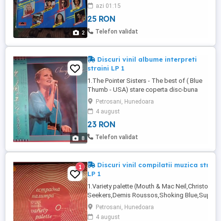
Olanda) stare coperta disc-buna foarte
azi 01:15
buna 20 lei 2.Power pop 82 (Dave
25 RON
Stewart,Oak Ridge Boys,Jon &
Vangelis,Genesis,Chilly,Alvin
Telefon validat
2
Stardust,Lime,Keiyh Marshall,etc) (Philips-
Germania) ...
Discuri vinil albume interpreti
straini LP 1
1.The Pointer Sisters - The best of ( Blue
Thumb - USA) stare coperta disc-buna
buna 10 lei 2.Goombay Dance Band -
Petrosani, Hunedoara
Zauber der karibik (CBS-Germania), fara
4 august
coperta doar plic interior, stare disc -
23 RON
foarte buna 12 lei (15 lei cu coperta
neoriginala 3.The Teens - Teens & Jeans
Telefon validat
8
& Rock roll (Hansa - Germania) ...
Discuri vinil compilatii muzica strain
1
LP 1
1.Variety palette (Mouth & Mac Neil,Christoff,
Seekers,Demis Roussos,Shoking Blue,Supre
& Four Tops,Slade,Rotation,etc) (Balkanton-
Petrosani, Hunedoara
Bulgaria) stare coperta disc-buna foarte buna 
4 august