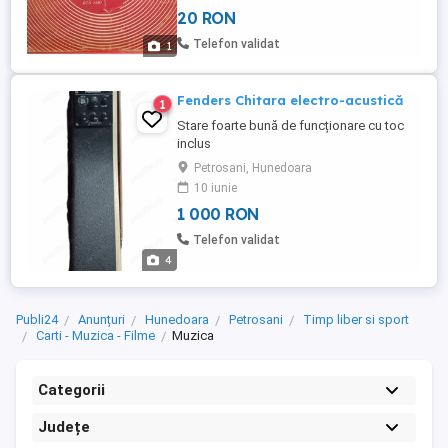
lei 2.Chart beat (Madness,Yazoo,Kid Creole & 
20 RON
Coconuts,Modern Romance,Bow Wow
Wow,Bucks Fizz,Hot
Telefon validat
1
Chocolate,Survivor,Japan,Imagination,Blondie,
...
Fenders Chitara electro-acustică
1
Stare foarte bună de funcționare cu toc
inclus
Petrosani, Hunedoara
10 iunie
1 000 RON
Telefon validat
4
Publi24
Anunțuri
Hunedoara
Petrosani
Timp liber si sport
Carti - Muzica - Filme
Muzica
Categorii
Județe