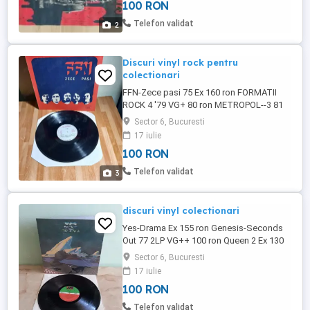
100 RON
Telefon validat
2
Discuri vinyl rock pentru
colectionari
FFN-Zece pasi 75 Ex 160 ron FORMATII
ROCK 4 '79 VG+ 80 ron METROPOL--3 81
DIN NOU IMPREUNA 86 ... VG ++ 80 ron -
Sector 6, Bucuresti
ambele Nichita Ex 50 ron Tudor Ghe. Ex -
17 iulie
45 ron single: MIRCEA BANICIU VG ++ 50
100 RON
ron LAURENȚIU CAZAN VG ++ 50 ron
Telefon validat
3
discuri vinyl colectionari
Yes-Drama Ex 155 ron Genesis-Seconds
Out 77 2LP VG++ 100 ron Queen 2 Ex 130
ron Uriah Heep Salisbury Ex++ 120 Adrian
Sector 6, Bucuresti
Enescu Funky Syn. 1&2 180 ron Conexiuni
17 iulie
Bop - Formatii Sibiene 79 Ex 150 ron
100 RON
FORMATII ROCK 4 '79 VG+ 80 ron
Telefon validat