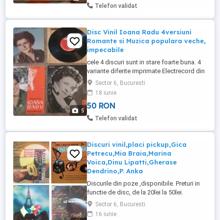
Telefon validat
Disc Vinil Ioana Radu 4versiuni
Romante si Muzica populara veche,
impecabile
cele 4 discuri sunt in stare foarte buna. 4
variante diferite imprimate Electrecord din
anii 1958-1970. Pretul este 50lei pentru un
Sector 6, Bucuresti
disc sau 160lei tot lotul de 4 viniluri (daca
18 iunie
mai sunt toate pe stoc). poze
50 RON
suplimentare pe whatsapp. trimit cu
5
avans.
Telefon validat
Discuri vinil,placi pickup,Gica
Petrecu,Mia Braia,Marina
Voica,Dinu Lipatti,Gherase
Dendrino,P. Anka
Discurile din poze ,disponibile. Preturi in
functie de disc, de la 20lei la 50lei.
Colectie de 1500 de discuri de pickup sau
Sector 6, Bucuresti
gramofon.
16 iunie