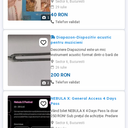
Sector 6, Bucuresti
romanesti. Discuri imprimate de
29 iulie
Electrecord in perioada 1956-1978. Stare
40 RON
foarte buna, insotite de copertile originale
1
si foliile de protectie din nailon. Pret unic
Telefon validat
40lei bucata. Detalii ...
Diapazon-Dispozitiv acustic
pentru muzicieni
Descriere Diapazonul este un mic
instrument acustic format dintr-o bară de
oțel în formă de U , care vibrează la lovire,
Sector 6, Bucuresti
ciupire, emițând de obicei nota muzicală
26 iulie
la și servind la indicarea tonului pentru un
200 RON
ansamblu coral. Acesta emite un ton
acustic pur odată ce tonurile înalte se
Telefon validat
2
estompează. Tonul ...
NEBULA X: General Access 4 Days
Pass
Vând bilet NEBULA X 4 Days Pass la doar
250 RON! Sub prețul de achiziție. Predare
rapidă prin Biletele Mele.
Sector 6, Bucuresti