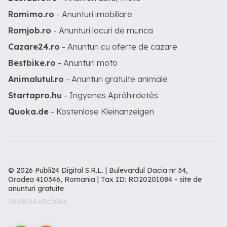
Romimo.ro
- Anunturi imobiliare
Romjob.ro
- Anunturi locuri de munca
Cazare24.ro
- Anunturi cu oferte de cazare
Bestbike.ro
- Anunturi moto
Animalutul.ro
- Anunturi gratuite animale
Startapro.hu
- Ingyenes Apróhirdetés
Quoka.de
- Kostenlose Kleinanzeigen
© 2026 Publi24 Digital S.R.L. | Bulevardul Dacia nr 34,
Oradea 410346, Romania | Tax ID: RO20201084 -
site de
anunturi gratuite
26.08.06.c0c206c