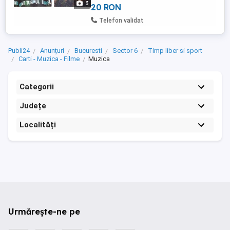
3
20 RON
Telefon validat
Publi24
Anunțuri
Bucuresti
Sector 6
Timp liber si sport
Carti - Muzica - Filme
Muzica
Categorii
Județe
Localități
Urmărește-ne pe