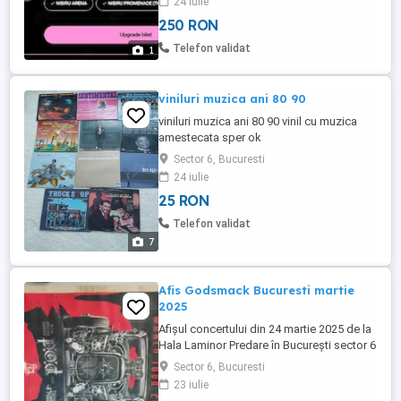
24 iulie
250 RON
Telefon validat
1
viniluri muzica ani 80 90
viniluri muzica ani 80 90 vinil cu muzica
amestecata sper ok
Sector 6, Bucuresti
24 iulie
25 RON
Telefon validat
7
Afis Godsmack Bucuresti martie
2025
Afișul concertului din 24 martie 2025 de la
Hala Laminor Predare în București sector 6
Sector 6, Bucuresti
23 iulie