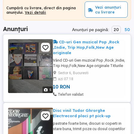
Vezi anunțuri
Cumpără cu livrare, direct din pagina
cu livrare
anunțului.
Vezi detalii
Anunțuri
20
50
Anunțuri pe pagină:
CD-uri Gen muzical Pop ,Rock
,Indie, Trip Hop,Folk,New Age
originale
Vând CD-uri Gen muzical Pop ,Rock ,Indie,
Trip Hop,Folk,New Age originale Titlurile
se văd în poze Trimit prin
Sector 6, Bucuresti
Prioripost,OLX,Curier ETC la ușa dvs. Se
azi 07:18
vând minim 5 CD odată! Prețuri începând
10 RON
de la 10 lei per buc De preferat Plata
5
anticipat în cont ING Bank. Sunt mai multe
Telefon validat
titluri se pot trimite poze INTREBATI ...
Disc vinil Tudor Ghrorghe
Electrecord placi pt pick-up
pastrate foarte bine, discuri si coperti in
stare buna, trimit poze cu dosul copertilor