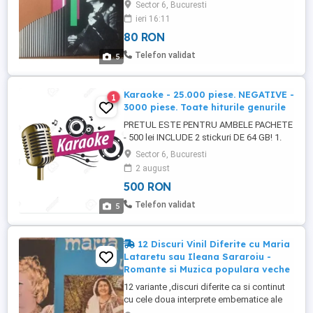
pe WhatsApp la cerere , unde puteti citi ce
Sector 6, Bucuresti
melodii contine fiecare disc. 100lei 1buc
ieri 16:11
sau 400lei 5buc.
80 RON
Telefon validat
5
Karaoke - 25.000 piese. NEGATIVE -
1
3000 piese. Toate hiturile genurile
PRETUL ESTE PENTRU AMBELE PACHETE
- 500 lei INCLUDE 2 stickuri DE 64 GB! 1.
PACHET MELODII DE KARAOKE Peste 20
Sector 6, Bucuresti
de mii de melodii de karaoke (aprox 115
2 august
GB) format .avi, .kar, .mid, .flv, mp3 .CDG.
500 RON
Ideal pentru Dj, cluburi, petreceri, nunti,
momente distractive in familie etc.
Telefon validat
5
REPERTORIU: muzica romaneasca ...
12 Discuri Vinil Diferite cu Maria
Lataretu sau Ileana Sararoiu -
Romante si Muzica populara veche
12 variante ,discuri diferite ca si continut
cu cele doua interprete embematice ale
muzicii populare si romantelor vechi