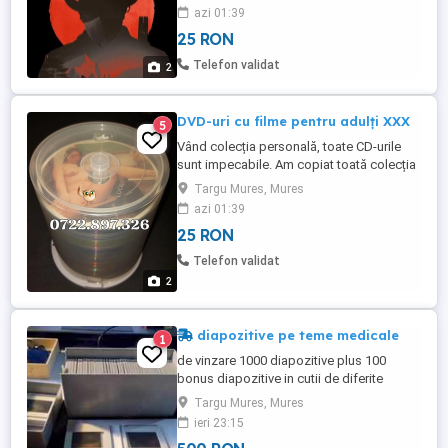
azi 01:39
25 RON
Telefon validat
2
DVD-uri cu filme pentru adulți XXX
5
Vând colecția personală, toate CD-urile
sunt impecabile. Am copiat toată colecția
pe HARD - DISC extern, așa că nu mai am
Targu Mures, Mures
de ce să le țin. Vând și STICK-uri și carduri
azi 01:39
SD cu aceste filme. Prețul este negociabil
25 RON
în limite rezonabile.
Telefon validat
2
diapozitive pe teme medicale
1
de vinzare 1000 diapozitive plus 100
bonus diapozitive in cutii de diferite
marimi
Targu Mures, Mures
ieri 23:15