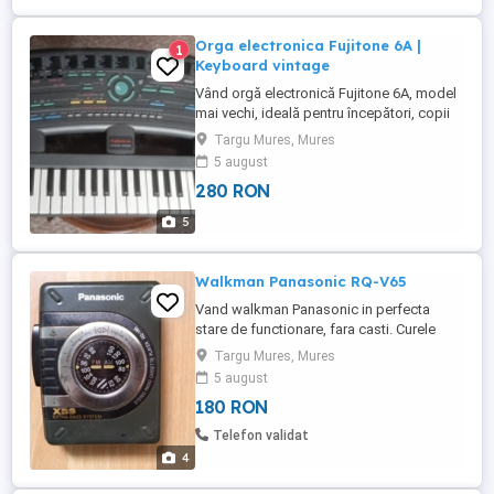
Orga electronica Fujitone 6A |
1
Keyboard vintage
Vând orgă electronică Fujitone 6A, model
mai vechi, ideală pentru începători, copii
sau colecționari de instrumente vintage. -
Targu Mures, Mures
Stare: foarte bună - Funcționează perfect -
5 august
Alimentare: adaptor 9V sau baterii (vezi
280 RON
eticheta) - Difuzoare încorporate - Mai
multe sunete și ritmuri presetate - Include
5
alimentator, ...
Walkman Panasonic RQ-V65
Vand walkman Panasonic in perfecta
stare de functionare, fara casti. Curele
schimbate (noi), radio FM AM, extra bass,
Targu Mures, Mures
cap fara uzura. Pret negociabil.
5 august
180 RON
Telefon validat
4