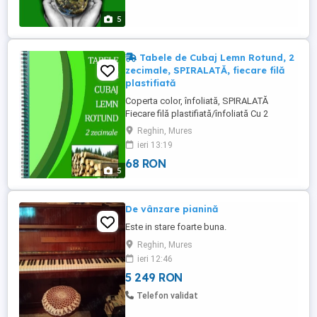
arbuşti din pădurile României 3. Soluri şi
staţiuni forestiere ...
5
Tabele de Cubaj Lemn Rotund, 2
zecimale, SPIRALATĂ, fiecare filă
plastifiată
Coperta color, înfoliată, SPIRALATĂ
Fiecare filă plastifiată/înfoliată Cu 2
zecimale, din 10 în 10 cm Cu diametru de
Reghin, Mures
la 10 la 105 cm i cu lungimea de la 0,50 ml
ieri 13:19
la 30 ml
68 RON
5
De vânzare pianină
Este in stare foarte buna.
Reghin, Mures
ieri 12:46
5 249 RON
Telefon validat