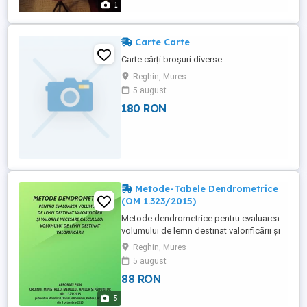
1
Carte Carte
Carte cărți broșuri diverse
Reghin, Mures
5 august
180 RON
Metode-Tabele Dendrometrice
(OM 1.323/2015)
Metode dendrometrice pentru evaluarea
volumului de lemn destinat valorificării şi
valorile necesare calculului volumului de
Reghin, Mures
lemn destinat valorificării Broşură format
5 august
B5, 297 pagini Coperta color
88 RON
5