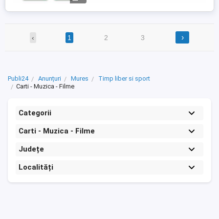
O.M. nr. 26/1994). Format A5, 391 ...
›
‹
1
2
3
Publi24
Anunțuri
Mures
Timp liber si sport
Carti - Muzica - Filme
Categorii
Carti - Muzica - Filme
Județe
Localități