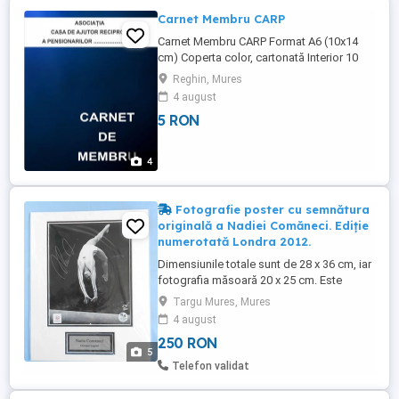
Carnet Membru CARP
Carnet Membru CARP Format A6 (10x14
cm) Coperta color, cartonată Interior 10
file (suficient pentru operațiuni pe o
Reghin, Mures
perioadă de 10 ani) Comandă minimă: 20
4 august
buc
5 RON
4
Fotografie poster cu semnătura
originală a Nadiei Comăneci. Ediție
numerotată Londra 2012.
Dimensiunile totale sunt de 28 x 36 cm, iar
fotografia măsoară 20 x 25 cm. Este
sigilat original și nu a fost deschis
Targu Mures, Mures
niciodată în aproape 15 ani. Este foarte
4 august
bine conservat. Expediez doar prin firma
250 RON
de curierat, cu garanția Livrare cu
5
Verificare și ramburs la livrare. Comunicare
Telefon validat
exclusivă prin publi24 ...