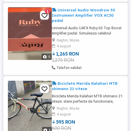
Universal Audio Woodrow 55
1
Instrument Amplifier VOX AC30
pedal
Universal Audio UAFX Ruby 63 Top Boost
Amplifier pedal. Simuleaza celebrul
amplificator VOX AC30
Reghin, Mures
4 august
1,265 RON
5
1,270 RON
Telefon validat
Bicicleta Merida Kalahari MTB
shimano 21 viteze
Bicicleta Merida Kalahari MTB shimano 21
viteze. stare perfecta de functionare,
cadru din aluminiu, schimbator-butuci roti-
Reghin, Mures
angrenaj shimano , 21 viteze ( 3x7 ) , roti
4 august
din aluminiu , frane v-brake shimano
595 RON
600 RON
3