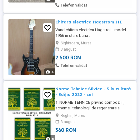
Telefon validat
Chitara electrica Hagstrom III
Vand chitara electrica Hagstro III model
1956 in stare buna .
Sighisoara, Mures
3 august
2 500 RON
Telefon validat
4
Norme Tehnice Silvice - Silvicultură
- Ediția 2022 - set
1. NORME TEHNICE privind compozi ii,
scheme i tehnologii de regenerare a
pădurilor i de împădurire a terenurilor
Reghin, Mures
degradate și GHID DE BUNE PRACTICI =
3 august
Preț: 98 lei Aprobate prin ORDIN nr. 2.533
360 RON
din 28 septembrie 2022 care abrogă
Norma Tehnică Nr. 1 (O.M. 1.648/2000 și
6