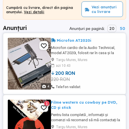
Vezi anunțuri
Cumpără cu livrare, direct din pagina
cu livrare
anunțului.
Vezi detalii
Anunțuri
20
50
Anunțuri pe pagină:
Microfon AT2020i
Microfon cardio de la Audio Technical,
model AT2020i, folosit rar în casa și la
studio. Este un microfon excelent, calitativ,
Targu Mures, Mures
nu a dezamăgit deloc cât l-am folosit.
azi 10:43
Pachetul conține microfonul și cablul USB
200 RON
(pentru conectare la PC). Cablul pentru
220 RON
conectare la iPhone sau iPad nu îl mai am,
dar se paote ...
4
Telefon validat
Filme western cu cowboy pe DVD,
1
CD și stick
Pentru lista completă , informații și
comenzi vă recomand să mă contactați la
numărul de telefon al anunțului.
Targu Mures, Mures