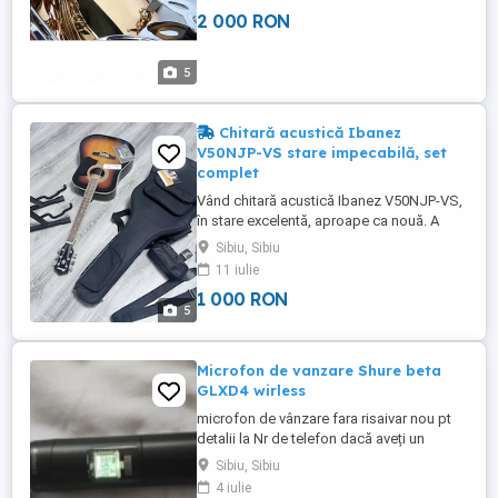
2 000 RON
5
Chitară acustică Ibanez
V50NJP-VS stare impecabilă, set
complet
Vând chitară acustică Ibanez V50NJP-VS,
în stare excelentă, aproape ca nouă. A
fost folosită foarte puțin și a fost păstrată
Sibiu, Sibiu
cu grijă. Se vinde împreună cu toate
11 iulie
accesoriile necesare: husă; curea; stativ;
1 000 RON
capodastru; acordor; set de corzi de
5
rezervă; accesorii originale incluse în
pachet. Este perfectă ...
Microfon de vanzare Shure beta
GLXD4 wirless
microfon de vânzare fara risaivar nou pt
detalii la Nr de telefon dacă aveți un
risaivar de la Shure se poate pune la
Sibiu, Sibiu
microfon !
4 iulie