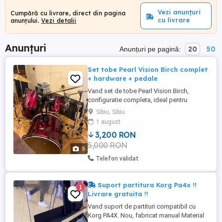
Vezi anunțuri
Cumpără cu livrare, direct din pagina
cu livrare
anunțului.
Vezi detalii
Anunțuri
20
50
Anunțuri pe pagină:
Set tobe Pearl Vision Birch complet
+ hardware + pedale
Vand set de tobe Pearl Vision Birch,
configuratie completa, ideal pentru
repetitii, live sau studio. Sunet foarte bun
Sibiu, Sibiu
datorita constructiei din mesteacan
1 august
(birch), cu atac clar si volum puternic.
3,200 RON
Configuratie: - Snare: 14x5 Pearl SST
5,000 RON
Limited Edition - Tom 1: 10x7 - Tom 2:
5
13x9 - Floor tom: 16x15 ...
Telefon validat
Suport partitura Korg Pa4x !!
1
Livrare gratuita !!
Vand suport de partituri compatibil cu
Korg PA4X. Nou, fabricat manual Material