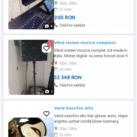
rezistent, finisaj curat Se montează ușor
Sibiu, Sibiu
pe sistemul original Korg Transparent +
31 iulie
suport de sprijin solid Ideal pentru
200 RON
muzicieni care doresc un suport stabil și
discret Trimit în țară prin curier sau livrare
Telefon validat
4
...
Vând sistem muzica complect.
1
Vând sistem muzica complet .bd made in
Italia. Mister digital .nu ieste folosit doar 9
evenimente am avut cu iel.
Sibiu, Sibiu
26 iulie
52 348 RON
Telefon validat
1
Vand Saxofon alto
Vand saxofon alto klar glaser, auriu, clape
argintiu curbat Gold&Silver-Germany,
saxofonul este nou nouț, nefolosit nici
Sibiu, Sibiu
macar odata
22 iulie