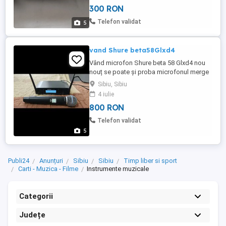
300 RON
Telefon validat
5
vand Shure beta58Glxd4
Vând microfon Shure beta 58 Glxd4 nou
nouț se poate și proba microfonul merge
foarte bine pt detalii sunați la Nr afișat!
Sibiu, Sibiu
4 iulie
800 RON
Telefon validat
5
Publi24
Anunțuri
Sibiu
Sibiu
Timp liber si sport
Carti - Muzica - Filme
Instrumente muzicale
Categorii
Județe