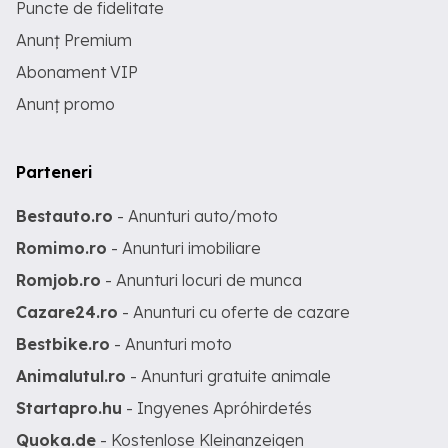
Puncte de fidelitate
Anunț Premium
Abonament VIP
Anunț promo
Parteneri
Bestauto.ro
- Anunturi auto/moto
Romimo.ro
- Anunturi imobiliare
Romjob.ro
- Anunturi locuri de munca
Cazare24.ro
- Anunturi cu oferte de cazare
Bestbike.ro
- Anunturi moto
Animalutul.ro
- Anunturi gratuite animale
Startapro.hu
- Ingyenes Apróhirdetés
Quoka.de
- Kostenlose Kleinanzeigen