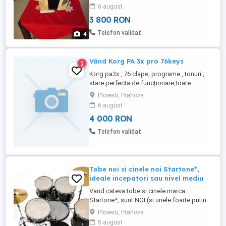
este negociabil, detalii la telefon , predare
6 august
personală în Ploiești. La cerere pot pune
3 800 RON
clip video
Telefon validat
4
Vând Korg PA 3x pro 76keys
1
Korg pa3x , 76 clape, programe , tonuri ,
stare perfecta de funcționare,toate
butoanele funcționale. Predare personală
Ploiesti, Prahova
în Ploiești. 4000 lei fix , lăsați mesaj cu
6 august
număr de contact
4 000 RON
Telefon validat
Tobe noi si cinele noi Startone*,
ideale incepatori sau nivel mediu
Vand cateva tobe si cinele marca
Startone*, sunt NOI (si unele foarte putin
folosite), finisaj negru cu perle, cumparate
Ploiesti, Prahova
de pe Thomann (Germania). ATENTIE, NU
5 august