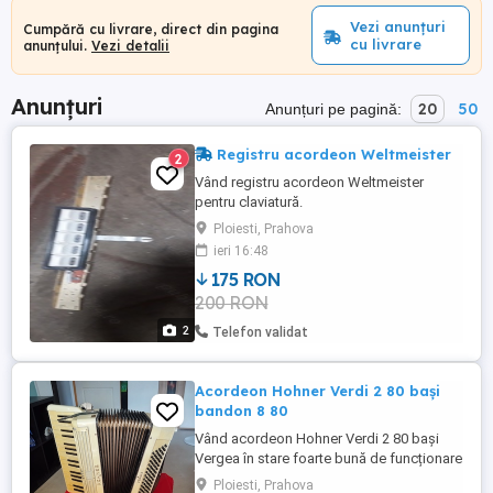
Vezi anunțuri
Cumpără cu livrare, direct din pagina
cu livrare
anunțului.
Vezi detalii
Anunțuri
20
50
Anunțuri pe pagină:
Registru acordeon Weltmeister
2
Vând registru acordeon Weltmeister
pentru claviatură.
Ploiesti, Prahova
ieri 16:48
175 RON
200 RON
2
Telefon validat
Acordeon Hohner Verdi 2 80 bași
bandon 8 80
Vând acordeon Hohner Verdi 2 80 bași
Vergea în stare foarte bună de funcționare
compresie maxima acordat 8 80 ,prețul
Ploiesti, Prahova