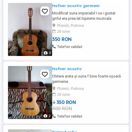
Hofner acustic germani
Modificat suna impecabil I sa i gustat
griful era prea lat bijuterie muzicala
Ploiesti, Prahova
28 iunie
350 RON
Telefon validat
3
Hofner acustic
Chitara arata și suna f bine foarte ușoară
germania
Ploiesti, Prahova
28 iunie
350 RON
400 RON
2
Telefon validat