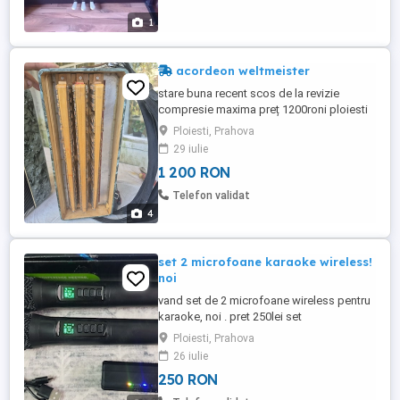
1
acordeon weltmeister
stare buna recent scos de la revizie
compresie maxima preț 1200roni ploiesti
0736doi92193
Ploiesti, Prahova
29 iulie
1 200 RON
Telefon validat
4
set 2 microfoane karaoke wireless!
noi
vand set de 2 microfoane wireless pentru
karaoke, noi . pret 250lei set
Ploiesti, Prahova
26 iulie
250 RON