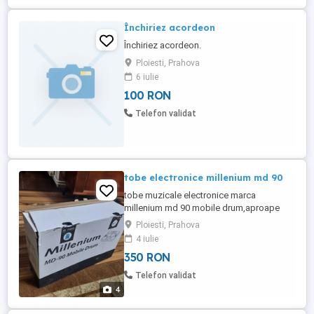
Închiriez acordeon
Închiriez acordeon.
Ploiesti, Prahova
6 iulie
100 RON
Telefon validat
tobe electronice millenium md 90
tobe muzicale electronice marca
millenium md 90 mobile drum,aproape
noi,cu pedale,stere perfecta
Ploiesti, Prahova
4 iulie
350 RON
Telefon validat
4