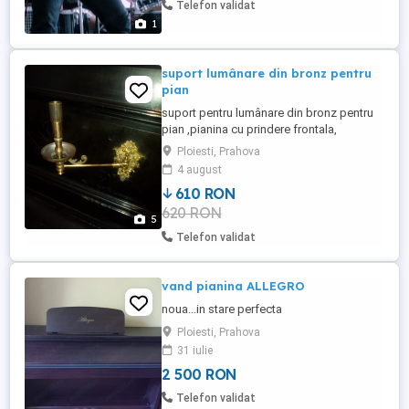
Telefon validat
1
suport lumânare din bronz pentru
pian
suport pentru lumânare din bronz pentru
pian ,pianina cu prindere frontala,
deasupra clapelor,set
Ploiesti, Prahova
4 august
610 RON
620 RON
5
Telefon validat
vand pianina ALLEGRO
noua...in stare perfecta
Ploiesti, Prahova
31 iulie
2 500 RON
Telefon validat