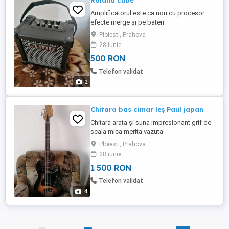
Roland cube
Amplificatorul este ca nou cu procesor
efecte merge și pe bateri
Ploiesti, Prahova
28 iunie
500 RON
Telefon validat
2
Chitara bas cimar leș Paul japan
Chitara arata și suna impresionant grif de
scala mica merita vazuta
Ploiesti, Prahova
28 iunie
1 500 RON
Telefon validat
4