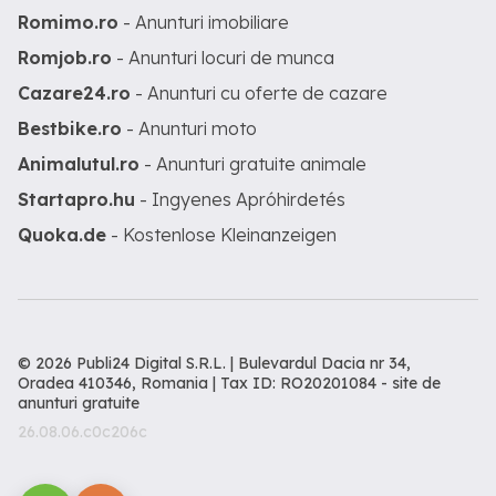
Romimo.ro
- Anunturi imobiliare
Romjob.ro
- Anunturi locuri de munca
Cazare24.ro
- Anunturi cu oferte de cazare
Bestbike.ro
- Anunturi moto
Animalutul.ro
- Anunturi gratuite animale
Startapro.hu
- Ingyenes Apróhirdetés
Quoka.de
- Kostenlose Kleinanzeigen
© 2026 Publi24 Digital S.R.L. | Bulevardul Dacia nr 34,
Oradea 410346, Romania | Tax ID: RO20201084 -
site de
anunturi gratuite
26.08.06.c0c206c