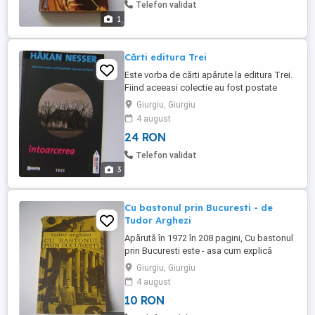
captivante. Livrarea se face cu Posta
Telefon validat
Română si se suportă de către ...
1
Cărti editura Trei
Este vorba de cărti apărute la editura Trei.
Fiind aceeasi colectie au fost postate
împreună dar mentionati pe care le doriti.
Giurgiu, Giurgiu
Toate sunt impecabile, fiind citite si
4 august
utilizate de o singură persoană. - Explozii
24 RON
în Stockholm de Liza Marklund. 7 lei - Luni
de fiere de Pascal Bruckner. 7 lei -
Telefon validat
Întoarcerea ...
3
Cu bastonul prin Bucuresti - de
Tudor Arghezi
Apărută în 1972 în 208 pagini, Cu bastonul
prin Bucuresti este - asa cum explică
autorul - o cronică a unor pasi prin
Giurgiu, Giurgiu
Bucuresti, o trecere în revistă a unor repere
4 august
istorice alături de multe consideratii
10 RON
poetice si gândurile lui Tudor Arghezi
puse pe hârtie pentru a transmite cititorilor