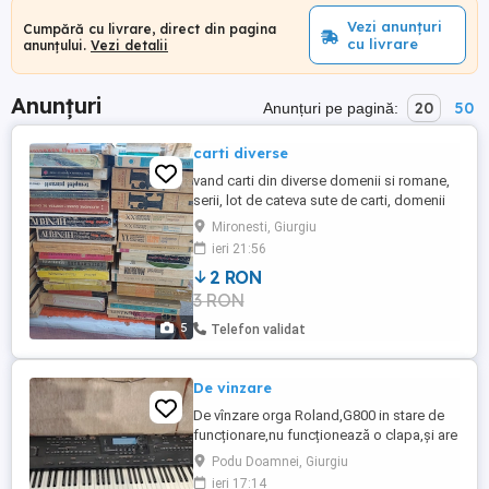
Vezi anunțuri
Cumpără cu livrare, direct din pagina
cu livrare
anunțului.
Vezi detalii
Anunțuri
20
50
Anunțuri pe pagină:
carti diverse
vand carti din diverse domenii si romane,
serii, lot de cateva sute de carti, domenii
ca geologie, cultura altor popoare
Mironesti, Giurgiu
,educative ,mecanica fina, dictionare,
ieri 21:56
lumea animala ,etc... vand tot lotul la pret
2 RON
pe bucata de 2 lei, nu asigur transport ,cu
3 RON
ridicare personala , pretul este negociabil
pentru cantitate ...
5
Telefon validat
De vinzare
De vînzare orga Roland,G800 in stare de
funcționare,nu funcționează o clapa,și are
lipsa un buton de la upper variation.pret
Podu Doamnei, Giurgiu
500 lei
ieri 17:14