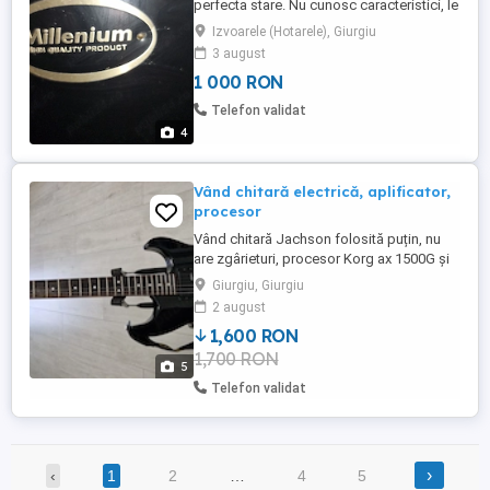
perfecta stare. Nu cunosc caracteristici, le
am luat ca învață copiii, dar nu au vrut. Am
Izvoarele (Hotarele), Giurgiu
tot, plus scaun, plus încă o pedala dubla.
3 august
1 000 RON
Telefon validat
4
Vând chitară electrică, aplificator,
procesor
Vând chitară Jachson folosită puțin, nu
are zgârieturi, procesor Korg ax 1500G și
amplificator Laney, pe lămpi.
Giurgiu, Giurgiu
2 august
1,600 RON
1,700 RON
5
Telefon validat
›
‹
1
2
…
4
5