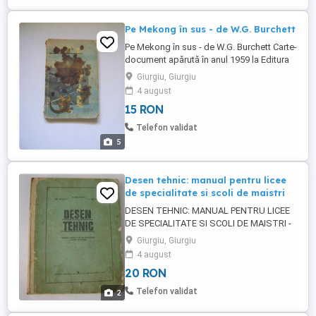
Pe Mekong în sus - de W.G. Burchett
Pe Mekong în sus - de W.G. Burchett Carte-
document apărută în anul 1959 la Editura
Stiintifică în 332 pag la care se adaugă: 1
Giurgiu, Giurgiu
hartă + 8 pagini +8 pag.+ 4 pag.+ 8 + 4 +
4 august
hartă + 4 + 4 + 8 pagini poze alb-negru
15 RON
împărtite în fascicule în interiorul cărtii.
Paginile prezintă fireasca îngălbenire de
Telefon validat
timp. ...
5
Desen tehnic: manual pentru licee
de specialitate si scoli de maistri
DESEN TEHNIC: MANUAL PENTRU LICEE
DE SPECIALITATE SI SCOLI DE MAISTRI -
P. Precupetu, Gh. Nicoară, C.I. Georgescu,
Giurgiu, Giurgiu
cartonată, apărută la editura DIDACTICĂ SI
4 august
PEDAGOGICĂ în anul 1973, 416 pagini, cu
20 RON
dimensiunile: 20x30x2 Livrarea se face cu
Posta Română si se suportă de către
Telefon validat
2
cumpărător. Un colet ramburs ...