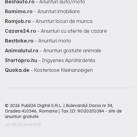
Bestauto.ro
- Anunturi auto/moto
Romimo.ro
- Anunturi imobiliare
Romjob.ro
- Anunturi locuri de munca
Cazare24.ro
- Anunturi cu oferte de cazare
Bestbike.ro
- Anunturi moto
Animalutul.ro
- Anunturi gratuite animale
Startapro.hu
- Ingyenes Apróhirdetés
Quoka.de
- Kostenlose Kleinanzeigen
© 2026 Publi24 Digital S.R.L. | Bulevardul Dacia nr 34,
Oradea 410346, Romania | Tax ID: RO20201084 -
site de
anunturi gratuite
26.08.03.eea190d