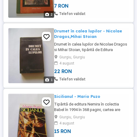
si în afară de Fefeleaga , Bunica este un
7 RON
text la fel de cunoscut, în timp ce Din
bătrâni si Bătrâna - desi imposibil de citit
Telefon validat
2
...
Drumet în calea lupilor - Nicolae
Dragos,Mihai Stoian
Drumet în calea lupilor de Nicolae Dragos
si Mihai Stoian, tipărită de Editura
Eminescu în 1987, 480 pag. este
Giurgiu, Giurgiu
considerată a fi filmul unei existente reale
4 august
liber interpretată deoarece - pornind de la
22 RON
date reale - autorii au încercat să prezinte
actiunile ce au dus la oribila asasinare a
Telefon validat
1
omului de ...
Sicilianul - Mario Puzo
Tipărită de editura Nemira în colectia
Babel în 1994 în 368 pagini, cartea are
recenzii extraordinare, considerându-se
Giurgiu, Giurgiu
că nu este o simplă continuare a
4 august
celebrului roman Nasul , ci că personajele
15 RON
si actiunea sunt mai complexe si mai