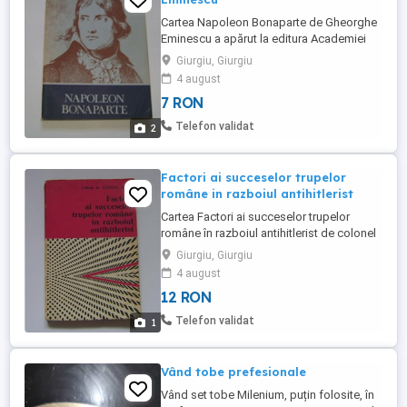
Cartea Napoleon Bonaparte de Gheorghe
Eminescu a apărut la editura Academiei
Republicii Socialiste România în 1986, în
Giurgiu, Giurgiu
328 pagini. Este editia a II-a revăzută si
4 august
adăugită. Extrem de interesantă, Gh.
7 RON
Eminescu fiind pasionat absolut de
subiect iar cartea beneficiind de
Telefon validat
2
numeroase ilustratii interesante. ...
Factori ai succeselor trupelor
române in razboiul antihitlerist
Cartea Factori ai succeselor trupelor
române în razboiul antihitlerist de colonel
dr. Florian Tucă, a apărut la Editura Militară
Giurgiu, Giurgiu
din Bucuresti în 1979, în 288 pag.
4 august
Surprinzător pentru acele timpuri este
12 RON
faptul că s-a putut publica un cuprins în
limba engleză, alături de unul în limba
Telefon validat
1
rusă. Livrarea ...
Vând tobe prefesionale
Vând set tobe Milenium, puțin folosite, în