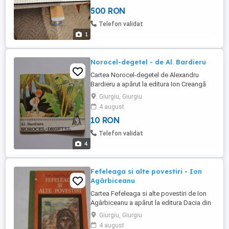
500 RON
Telefon validat
1
Norocel-degetel - de Al. Bardieru
Cartea Norocel-degetel de Alexandru
Bardieru a apărut la editura Ion Creangă
din Bucuresti în colectia Traista cu povesti
Giurgiu, Giurgiu
, în anul 1978, în 60 de pagini de format 14
4 august
x 12,5 cm (format mic). Cele 3 povesti sunt
10 RON
foarte cunoscute, clasice: Norocel-
degetel , Găina boghetă cu inima vrăjită si
Telefon validat
Norocul ...
4
Fefeleaga si alte povestiri - Ion
Agârbiceanu
Cartea Fefeleaga si alte povestiri de Ion
Agârbiceanu a apărut la editura Dacia din
Cluj-Napoca în 1981 în 176 pagini. Face
Giurgiu, Giurgiu
parte din bibliografia scolară obligatorie
4 august