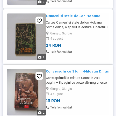
Telefon validat
1
atât emotii ...
Oameni si stele de Ion Hobana
Cartea Oameni si stele de Ion Hobana,
prima editie, a apărut la editura Tineretului
în 1963, în 192 pagini si este o colectie de
Giurgiu, Giurgiu
9 povestiri din care unele au mai apărut
4 august
apoi în antologii, probabil fiind
24 RON
considerate mai bune, în detrimentul
altora care evident sunt mai interesante.
Telefon validat
Pentru orice autor ...
2
Conversatii cu Stalin-Milovan Djilas
Carte apărută la editura Corint în 288
pagini + 8 pagini cu poze alb-negru, este
o carte cu continut istoric si nu numai:
Giurgiu, Giurgiu
aveti poză cu coperta 4 pentru mai multe
4 august
explicatii. Stare foarte bună: unic
13 RON
proprietar. Livrarea se face cu Posta
Română si se suportă de către
Telefon validat
cumpărător. Un colet ramburs costă ...
2