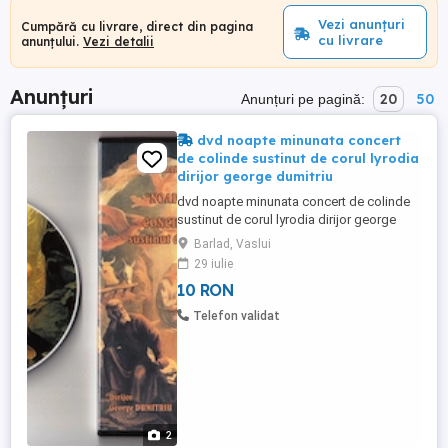
Vezi anunțuri
Cumpără cu livrare, direct din pagina
cu livrare
anunțului.
Vezi detalii
Anunțuri
20
50
Anunțuri pe pagină:
dvd noapte minunata concert
de colinde sustinut de corul lyrodia
dirijor george dumitriu
dvd noapte minunata concert de colinde
sustinut de corul lyrodia dirijor george
dumitriu 12 decembrie 2010 carcasa slim
Barlad, Vaslui
originala pret 10 lei trimit in tara prin posta
29 iulie
sau curieri vizitati toate ofertele mele este
10 RON
indicata detinerea de copii fizice
Telefon validat
2