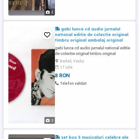
2
gabi lunca cd audio jurnalul
national editie de colectie original
timbru original ambalaj original
gabi lunca cd audio jurnalul national editie
de colectie original timbru original
ambalaj original starea foarte buna,
Barlad, Vaslui
tracklist 1 dă, mamă, cu biciu-n mine! 5:23
17 iulie
2 pasăre necunoscută 5:04 3 cu-o
8 RON
damigeană și-un pahar 2:48 4 eu de când
te-am cunoscut 4:09 5 anii mei și tinerețea
Telefon validat
4:34 6 m-a ajuns ...
2
set box 5 musicaluri celebre ale