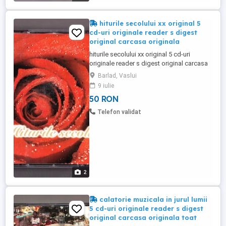
hiturile secolului xx original 5
cd-uri originale reader s digest
original carcasa originala
hiturile secolului xx original 5 cd-uri
originale reader s digest original carcasa
originala toate cele 5 cd-uri sunt in
Barlad, Vaslui
aceeasi carcasa editie 2006 casa discuri
9 iulie
reader's digest made in Romania nu le
50 RON
vand decat impreuna la un pret total final
50 de lei trimit in tara prin posta sau curier
Telefon validat
vizitati toate ...
2
calatorie muzicala in jurul lumii
5 cd-uri originale reader s digest
original carcasa originala toat