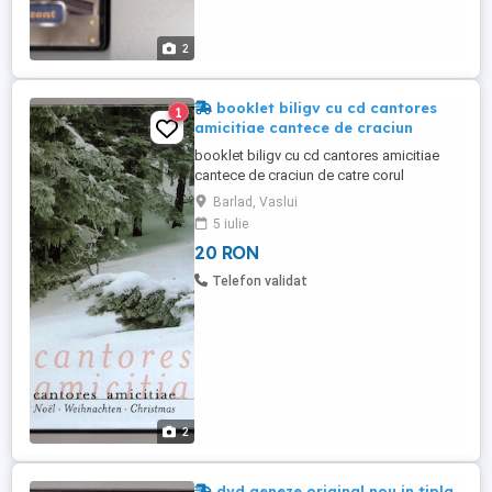
2
booklet biligv cu cd cantores
1
amicitiae cantece de craciun
booklet biligv cu cd cantores amicitiae
cantece de craciun de catre corul
universitatii de arta george enescu iasi
Barlad, Vaslui
dirijor nicolae gisca original pret 20 de lei
5 iulie
trimit in tara prin posta sau curieri vizitati
20 RON
toate ofertele mele este indicata detinerea
de copii fizice
Telefon validat
2
dvd geneze original nou in tipla