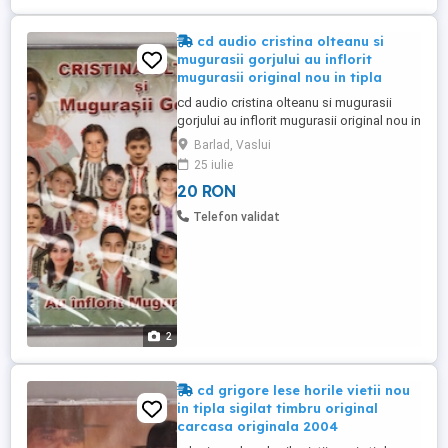
cd audio cristina olteanu si
mugurasii gorjului au inflorit
mugurasii original nou in tipla
cd audio cristina olteanu si mugurasii
gorjului au inflorit mugurasii original nou in
tipla timbru original carcasa originala pret
Barlad, Vaslui
20 de lei trimit in tara prin posta sau curieri
25 iulie
vizitati toate ofertele mele este indicata
20 RON
detinerea de copii fizice
Telefon validat
2
cd grigore lese horile vietii nou
in tipla sigilat timbru original
carcasa originala 2004