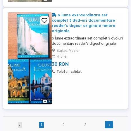
o lume extraordinara set
complet 3 dvd-uri documentare
reader's digest originale timbre
originale
o lume extraordinara set complet 3 dvd-uri
documentare reader's digest originale
timbre originale carcase originale doua
Barlad, Vaslui
din trei sunt sigilate in tipla lor originala
4 iulie
dvd-urile au fost bine păstrate creațiile
30 RON
naturii creațiile omului creațiile sacre și
pline de mister le vand doar impreuna la
Telefon validat
un pret ...
2
›
‹
1
2
3