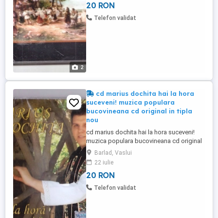
20 RON
in tara prin posta sau curieri vizitati toate
ofertele mele este indicata detinerea de
Telefon validat
copii fizice
2
cd marius dochita hai la hora
suceveni! muzica populara
bucovineana cd original in tipla
nou
cd marius dochita hai la hora suceveni!
muzica populara bucovineana cd original
in tipla nou timbru original carcasa
Barlad, Vaslui
originala pret 20 de lei trimit in tara prin
22 iulie
posta sau curieri vizitati toate ofertele
20 RON
mele este indicata detinerea de copii
fizice
Telefon validat