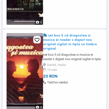
2
set box 5 cd dragostea si
muzica ei reader s digest nou
original sigilat in tipla cu timbru
original
set box 5 cd dragostea si muzica ei
reader s digest nou original sigilat in tipla
cu timbru original carcasa originala toate
Barlad, Vaslui
cele 5 cd-uri sunt in aceeasi carcasa nu le
10 iulie
vand decat impreuna la un pret total final
20 RON
20 de lei trimit in tara prin posta sau curier
vizitati toate ofertele mele este indicata ...
Telefon validat
2