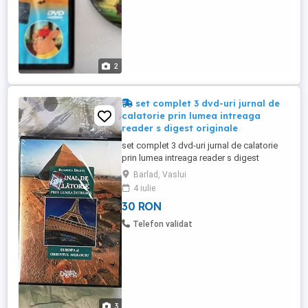
2
set complet 3 dvd-uri jurnal de
calatorie prin lumea intreaga
reader s digest originale
set complet 3 dvd-uri jurnal de calatorie
prin lumea intreaga reader s digest
originale timbre originale carcase
Barlad, Vaslui
originale noi sigilate din pacata cu folia
4 iulie
rupta partial 1. europa si orientul mijlociu
30 RON
2. africa si asia 3. australia si america le
vand doar impreuna la un pret total final
Telefon validat
de 30 de lei ...
3