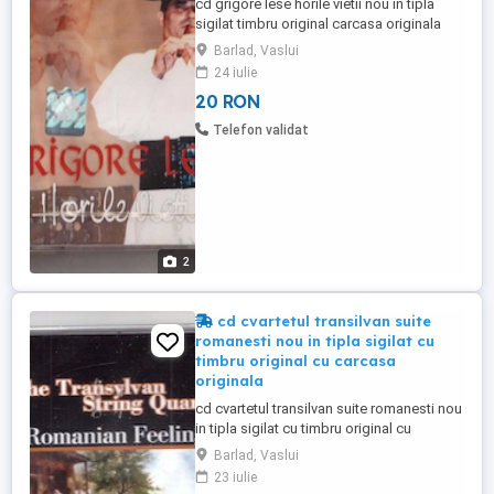
cd grigore lese horile vietii nou in tipla
sigilat timbru original carcasa originala
2004 muzica populara tracklist 1 a oilor
Barlad, Vaslui
din fluier 2 coborat-o de la munte 3 zâcala
24 iulie
din tilinca 4 întorcu sa-ntorcu 5 miorița 6
20 RON
bocet 7 săracu' omu' cu dor 8 n-am gândit
că oi ajunjă 9 la portița mândrii mele 10 tăt
Telefon validat
...
2
cd cvartetul transilvan suite
romanesti nou in tipla sigilat cu
timbru original cu carcasa
originala
cd cvartetul transilvan suite romanesti nou
in tipla sigilat cu timbru original cu
carcasa originala i. transilvania-
Barlad, Vaslui
maramures ii. moldova iii. banat iv.
23 iulie
muntenia-oltenia 2003 pret 20 de lei trimit