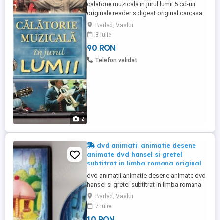
calatorie muzicala in jurul lumii 5 cd-uri
originale reader s digest original carcasa
originala toate cele 5 cd-uri sunt in
Barlad, Vaslui
aceeasi carcasa cd 1: salutari din europa
8 iulie
cd 2: periplu mediteraneean cd 3: muzica
90 RON
sud-americana cd 4: muzica din golful
mexicului cd 5: lumea muzicii nu le vand
Telefon validat
decat impreuna ...
2
dvd animatii animatie desene
animate dvd hansel si gretel
subtitrat in limba romana original
dvd animatii animatie desene animate dvd
hansel si gretel subtitrat in limba romana
original timbru original carcasa slim
Barlad, Vaslui
originala starea care se vede pret 10 lei
7 iulie
trimit in tara prin posta sau curieri vizitati
10 RON
toate ofertele mele intr-o lume saturata a