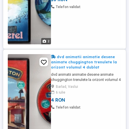
streaming-ului este foarte importanta
Telefon validat
detinerea ...
2
dvd animatii animatie desene
animate chuggington trenulete la
orizont volumul 4 dublat
dvd animatii animatie desene animate
chuggington trenulete la orizont volumul 4
dublat in limba romana dvd original timbru
Barlad, Vaslui
original carcasa slim originala starea care
6 iulie
se vede pret 4 lei trimit in tara prin posta
4 RON
sau curieri vizitati toate ofertele mele intr-o
lume saturata a streaming-ului este foarte
Telefon validat
...