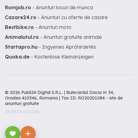
Romjob.ro
- Anunturi locuri de munca
Cazare24.ro
- Anunturi cu oferte de cazare
Bestbike.ro
- Anunturi moto
Animalutul.ro
- Anunturi gratuite animale
Startapro.hu
- Ingyenes Apróhirdetés
Quoka.de
- Kostenlose Kleinanzeigen
© 2026 Publi24 Digital S.R.L. | Bulevardul Dacia nr 34,
Oradea 410346, Romania | Tax ID: RO20201084 -
site de
anunturi gratuite
26.08.06.c0c206c