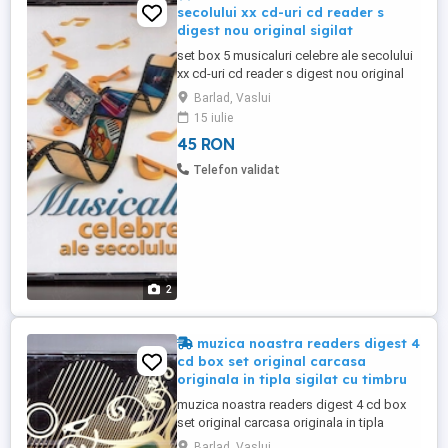
secolului xx cd-uri cd reader s
digest nou original sigilat
set box 5 musicaluri celebre ale secolului
xx cd-uri cd reader s digest nou original
sigilat in tipla cu timbru original carcasa
Barlad, Vaslui
originala toate cele 5 cd-uri sunt in
15 iulie
aceeasi carcasa editie limitata nu le vand
45 RON
decat impreuna la un pret total final 45 de
lei trimit in tara prin posta sau curier vizitati
Telefon validat
...
2
muzica noastra readers digest 4
cd box set original carcasa
originala in tipla sigilat cu timbru
muzica noastra readers digest 4 cd box
set original carcasa originala in tipla
sigilat cu timbru original toate cele 4 cd-uri
Barlad, Vaslui