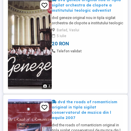
sigilat orchestra de clopote a
institutului teologic adventist
dvd geneze original nou in tipla sigilat
orchestra de clopote a institutului teologic
adventist pret 20 de lei trimit in tara prin
Barlad, Vaslui
posta sau curieri vizitati toate ofertele
5 iulie
mele este indicata detinerea de copii
20 RON
fizice
Telefon validat
2
dvd the roads of romanticism
original in tipla sigilat
conservatorul de muzica din l
aquila 2007
dvd the roads of romanticism original in
tipla sigilat conservatorul de muzica din l