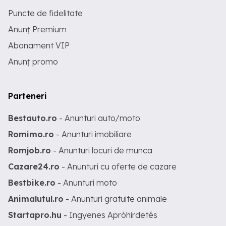
Puncte de fidelitate
Anunț Premium
Abonament VIP
Anunț promo
Parteneri
Bestauto.ro
- Anunturi auto/moto
Romimo.ro
- Anunturi imobiliare
Romjob.ro
- Anunturi locuri de munca
Cazare24.ro
- Anunturi cu oferte de cazare
Bestbike.ro
- Anunturi moto
Animalutul.ro
- Anunturi gratuite animale
Startapro.hu
- Ingyenes Apróhirdetés