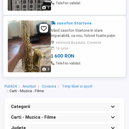
Telefon validat
5
saxofon Startone
Vând saxofon Startone în stare
impecabilă, ca nou, folosit foarte puțin
pentru studiu. Instrumentul sună excelent
intorsura Buzaului, Covasna
și vine în cutia originală, completat cu
16 iunie
muștiuc Yamaha 5C și capac. Prețul este
1 600 RON
de 1.600 de lei, negociabil. Pentru detalii,
mă puteți contacta la numărul tău de
Telefon validat
telefon aici."
5
Publi24
Anunțuri
Covasna
Timp liber si sport
Carti - Muzica - Filme
Categorii
Carti - Muzica - Filme
Județe