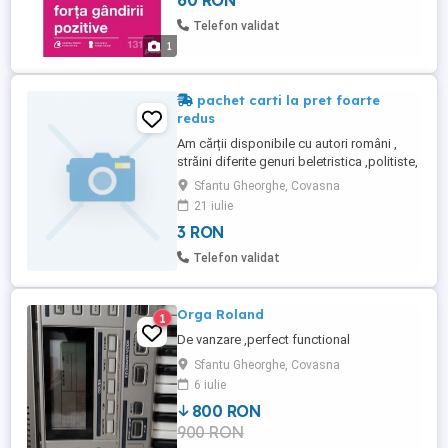
60 RON
Telefon validat
1
pachet carti la pret foarte
redus
Am cărții disponibile cu autori români ,
străini diferite genuri beletristica ,politiste,
enigmistică,istorice la preturi foarte mici.
Sfantu Gheorghe, Covasna
Celor interesați le trimit o lista cu cărțile
21 iulie
disponibile pe domeniu de interes. Le
3 RON
livrez prin curierat numai pentru o
comanda minima de 10 cărți.
Telefon validat
Orga Roland
1
De vanzare ,perfect functional
Sfantu Gheorghe, Covasna
6 iulie
800 RON
900 RON