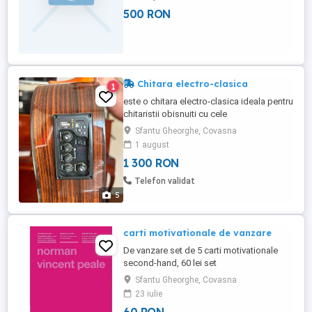
500 RON
Chitara electro-clasica
1
este o chitara electro-clasica ideala pentru
chitaristii obisnuiti cu cele
electrice.Preamplificatorul de 9V amplifica
Sfantu Gheorghe, Covasna
cu acuratete semnalul corzilor si ofera
1 august
control pentru volum, treble si bass. Este
1 300 RON
ideala atat pentru folosit pe scena, cat si
pentru inregistrat.Culoare: Naturală.
Telefon validat
Preampificatorul ...
5
carti motivationale de vanzare
De vanzare set de 5 carti motivationale
second-hand, 60 lei set
Sfantu Gheorghe, Covasna
23 iulie