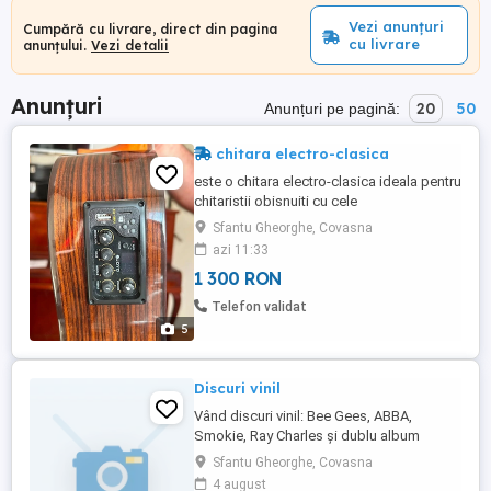
Vezi anunțuri
Cumpără cu livrare, direct din pagina
cu livrare
anunțului.
Vezi detalii
Anunțuri
20
50
Anunțuri pe pagină:
chitara electro-clasica
este o chitara electro-clasica ideala pentru
chitaristii obisnuiti cu cele
electrice.Preamplificatorul de 9V amplifica
Sfantu Gheorghe, Covasna
cu acuratete semnalul corzilor si ofera
azi 11:33
control pentru volum, treble si bass. Este
1 300 RON
ideala atat pentru folosit pe scena, cat si
pentru inregistrat.Culoare: Naturală.
Telefon validat
Preampificatorul ...
5
Discuri vinil
Vând discuri vinil: Bee Gees, ABBA,
Smokie, Ray Charles și dublu album
Beatles
Sfantu Gheorghe, Covasna
4 august