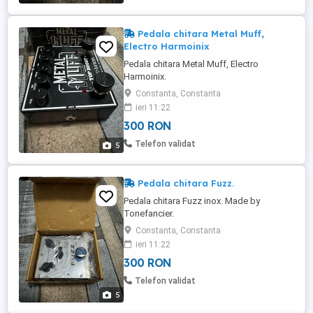
Pedala chitara Metal Muff,
Electro Harmoinix
Pedala chitara Metal Muff, Electro
Harmoinix.
Constanta, Constanta
ieri 11:22
300 RON
Telefon validat
5
Pedala chitara Fuzz.
Pedala chitara Fuzz inox. Made by
Tonefancier.
Constanta, Constanta
ieri 11:22
300 RON
Telefon validat
5