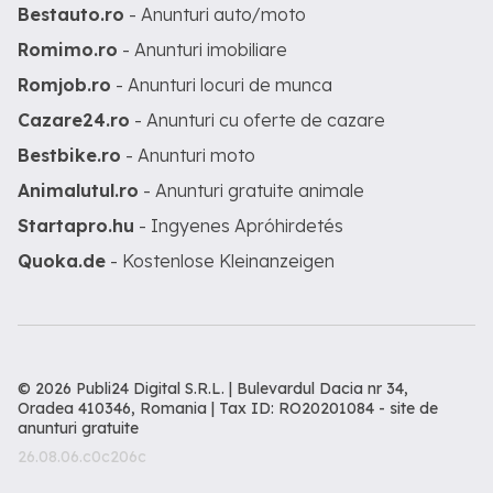
Bestauto.ro
- Anunturi auto/moto
Romimo.ro
- Anunturi imobiliare
Romjob.ro
- Anunturi locuri de munca
Cazare24.ro
- Anunturi cu oferte de cazare
Bestbike.ro
- Anunturi moto
Animalutul.ro
- Anunturi gratuite animale
Startapro.hu
- Ingyenes Apróhirdetés
Quoka.de
- Kostenlose Kleinanzeigen
© 2026 Publi24 Digital S.R.L. | Bulevardul Dacia nr 34,
Oradea 410346, Romania | Tax ID: RO20201084 -
site de
anunturi gratuite
26.08.06.c0c206c