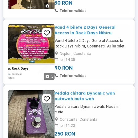
30 RON
sue memorie, riflessioni, crisi spirituali, ma
1
anche poesie, lettere e preghiere che
Telefon validat
raccontano l ...
Vand 4 bilete 2 Days General
Access la Rock Days Nibiru
Vand 4 bilete 2 Days General Access la
Rock Days Nibiru, Costinesti, 90 lei bilet
Neptun, Constanta
ieri 14:35
90 RON
Telefon validat
1
Pedala chitara Dynamic wah
autowah auto wah
Pedala chitara Dynamic wah. Nouă în
cutie.
Constanta, Constanta
ieri 11:23
250 RON