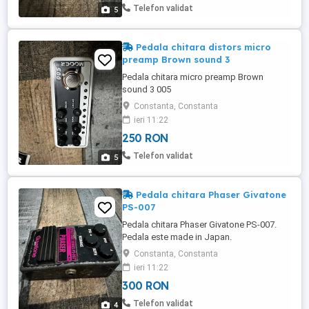
Telefon validat
5
Pedala chitara distors micro
preamp Brown sound 3
Pedala chitara micro preamp Brown
sound 3 005
Constanta, Constanta
ieri 11:22
250 RON
Telefon validat
5
Pedala chitara Phaser Givatone
PS-007
Pedala chitara Phaser Givatone PS-007.
Pedala este made in Japan.
Constanta, Constanta
ieri 11:22
300 RON
Telefon validat
4