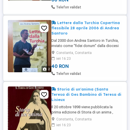
Italiano Copertina flessibile : 680 pagine
ISBN-10 : 8830802441 ISBN-13 : ...
Telefon validat
Lettere dalla Turchia Copertina
flessibile 28 aprile 2006 di Andrea
Santoro
Dal 2000 don Andrea Santoro in Turchia,
inviato come "fidei donum" dalla diocesi
di Roma. Nelle lettere che scrive alla
Constanta, Constanta
"Finestra per il Medio Oriente" (realt
ieri 16:23
fondata da lui stesso) racconta quanto
40 RON
vive giorno dopo giorno: la scoperta del
2
popolo turco e le sue tradizioni; i
Telefon validat
progressi nello studio ...
Storia di un'anima (Santa
Teresa di Ges Bambino di Teresa di
Lisieux
Il 20 ottobre 1898 viene pubblicata la
prima edizione di Storia di un anima ,
opera in cui santa Teresa di Ges Bambino,
Constanta, Constanta
per obbedienza, racconta la sua vicenda
ieri 16:23
umana e spirituale. Non solo ci lascia le