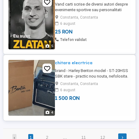
Vand carti scrise de diversi autori despre
evenimente sportive sau personalitati
sportive, in stare foarte buna, aproape noi.
Constanta, Constanta
Preturi negociabile intre 10 si 30 de lei,
6 august
pretul este in functie de cartea dorita.
25 RON
Trimit si in tara, prin Posta Romana sau
Curier (cu plata transportului în avans).
Telefon validat
VERIFICATI ...
5
chitara elecrtrica
brand - Harley Benton model - ST-20HSS
SBK stare - practic nou nouta, nefolosita.
Am cutia lui și accesorii. As prefera
Constanta, Constanta
ridicarea personala dacă sunteți în
6 august
Constanța sau aproape Nu fac schimb
1 500 RON
4
›
‹
1
2
…
11
12