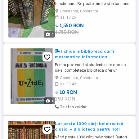
functionare. Se poate trimite si in tara prin
Fan Curier. Va rog sa ma sunati.
Constanta, Constanta
azi 10:25
1,550 RON
1,750 RON
6
lichidare biblioteca carti
matematica informatica
Pentru profesori si studenti care doresc
sa-si completeze bibioteca ofer un
pachet de 20 de volume (la alegere) la
Constanta, Constanta
pretul de 10lei buc. Algebra si analiza
azi 09:42
matematica.Culegere de probleme, 2 vol,
10 RON
D.Flondor,N.Donciu, Edp, Buc,1978
290 RON
Suprafete algebrice Lucian Badescu Ed
1
Acad ,Buc,1981 Introducere in teoria ...
Telefon validat
Lot peste 1000 cărți beletristică
clasici + Biblioteca pentru Toți
Vând peste 1000 cărți beletristică (autori