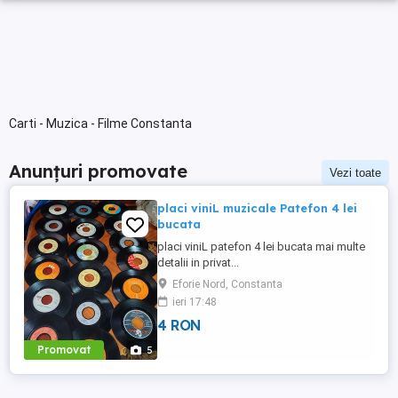
Carti - Muzica - Filme Constanta
Anunțuri promovate
Vezi toate
placi viniL muzicale Patefon 4 lei
bucata
placi viniL patefon 4 lei bucata mai multe
detalii in privat...
Eforie Nord, Constanta
ieri 17:48
4 RON
Promovat
5