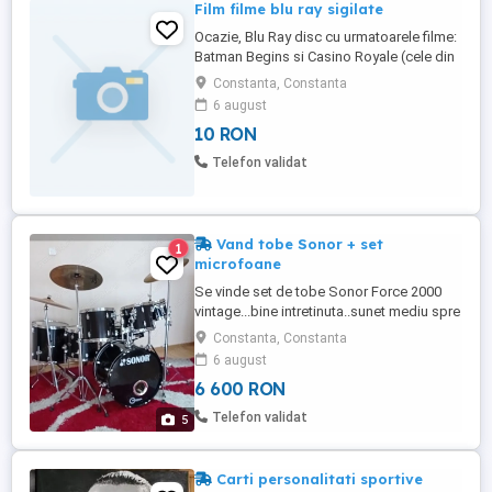
Film filme blu ray sigilate
Ocazie, Blu Ray disc cu urmatoarele filme:
Batman Begins si Casino Royale (cele din
poza). SIGILATE! Pret fix 10 lei blu ray, la
Constanta, Constanta
alegere. NU trimit in tara, nu fac schimburi.
6 august
10 RON
Telefon validat
Vand tobe Sonor + set
1
microfoane
Se vinde set de tobe Sonor Force 2000
vintage...bine intretinuta..sunet mediu spre
bass..de rock...in configuratia ..bass drum
Constanta, Constanta
de 22 " ...snare de 14 " tomuri de 8" ..12"
6 august
.13" ..cazane de 14" si 16 " ..toba se vinde
6 600 RON
si cu cinele de 18" Zildjian si un Paiste de
18" si capace de fuss 14" Paiste plus o ...
Telefon validat
5
Carti personalitati sportive