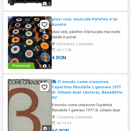
5
placi viniL muzicale Patefon 4 lei
bucata
placi viniL patefon 4 lei bucata mai multe
detalii in privat...
Eforie Nord, Constanta
ieri 17:48
4 RON
Promovat
5
Il mondo come creazione
Copertina flessibile 1 gennaio 1977
di Johann Auer (Autore), Benedetto
XV
Il mondo come creazione Copertina
flessibile 1 gennaio 1977 di Johann Auer
(Autore), Benedetto XVI (Joseph
Constanta, Constanta
Ratzinger) Dettagli prodotto Editore :
ieri 16:24
Cittadella (1 gennaio 1977) Lingua :
1
60 RON