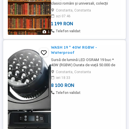
clasici români și universali, colecții
Biblioteca pentru Toți anii 80 90 și mai
Constanta, Constanta
vechi). Cărțile sunt în stare bună,
azi 07:46
depozitate în saci.
1 199 RON
Telefon validat
1
WASH 19 * 40W RGBW -
Waterproof
Sursă de lumină LED OSRAM 19 buc *
40W (RGBW) Durata de viață 50.000 de
ore Antistatic până la 2000V HBM
Constanta, Constanta
Parametri de control Stroboscopic 0-
ieri 18:33
30Hz, stroboscopic standard +
8 100 RON
stroboscopic pulsat + stroboscopic
aleatoriu Mod de reglare a intensității
Telefon validat
luminoase Moduri de reglare a intensității
luminoase 0-100% ...