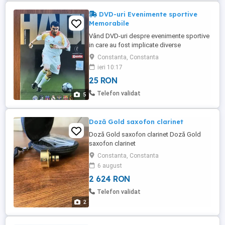
DVD-uri Evenimente sportive
Memorabile
Vând DVD-uri despre evenimente sportive
in care au fost implicate diverse
personalitati sportive românesti
Constanta, Constanta
(Steaua'86, cariera lui Hagi, Finala Cupei
ieri 10:17
Davis din 1972, vietile lui Florea
25 RON
Dumitrache, Nicolae Dobrin, Ilie Balaci,
Marius Lăcătuș si multi altii) Predare in
Telefon validat
5
Constanța sau in tara prin curie ...
Doză Gold saxofon clarinet
Doză Gold saxofon clarinet Doză Gold
saxofon clarinet
Constanta, Constanta
6 august
2 624 RON
Telefon validat
2