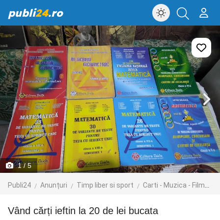
publi
24
.ro
1
/ 5
Publi24
Anunțuri
Timp liber si sport
Carti - Muzica - Filme
vând cărți ieftin la 20 de lei bucata