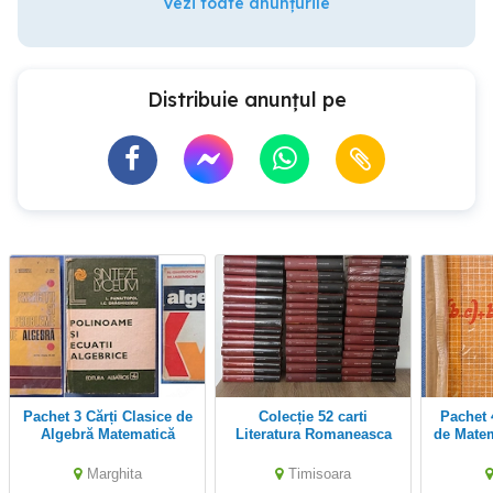
Vezi toate anunțurile
Distribuie anunțul pe
Pachet 3 Cărți Clasice de
Colecție 52 carti
Pachet 4 culegeri vechi
Algebră Matematică
Literatura Romaneasca
de Matematică
Liceu (Năstăsescu,
(perio
Panaitopol)
Edit
Marghita
Timisoara
R