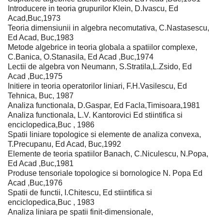
Introducere in teoria grupurilor Klein, D.Ivascu, Ed
Acad,Buc,1973
Teoria dimensiunii in algebra necomutativa, C.Nastasescu,
Ed Acad, Buc,1983
Metode algebrice in teoria globala a spatiilor complexe,
C.Banica, O.Stanasila, Ed Acad ,Buc,1974
Lectii de algebra von Neumann, S.Stratila,L.Zsido, Ed
Acad ,Buc,1975
Initiere in teoria operatorilor liniari, F.H.Vasilescu, Ed
Tehnica, Buc, 1987
Analiza functionala, D.Gaspar, Ed Facla,Timisoara,1981
Analiza functionala, L.V. Kantorovici Ed stiintifica si
enciclopedica,Buc , 1986
Spatii liniare topologice si elemente de analiza convexa,
T.Precupanu, Ed Acad, Buc,1992
Elemente de teoria spatiilor Banach, C.Niculescu, N.Popa,
Ed Acad ,Buc,1981
Produse tensoriale topologice si bornologice N. Popa Ed
Acad ,Buc,1976
Spatii de functii, I.Chitescu, Ed stiintifica si
enciclopedica,Buc , 1983
Analiza liniara pe spatii finit-dimensionale,