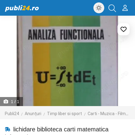
publi
24
.ro
1
/ 1
Publi24
Anunțuri
Timp liber si sport
Carti - Muzica - Filme
lichidare biblioteca carti matematica