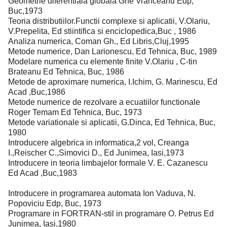
Geometrie diferentiala globala Ghe Vranceanu Edp,
Buc,1973
Teoria distributiilor.Functii complexe si aplicatii, V.Olariu,
V.Prepelita, Ed stiintifica si enciclopedica,Buc , 1986
Analiza numerica, Coman Gh., Ed Libris,Cluj,1995
Metode numerice, Dan Larionescu, Ed Tehnica, Buc, 1989
Modelare numerica cu elemente finite V.Olariu , C-tin
Brateanu Ed Tehnica, Buc, 1986
Metode de aproximare numerica, I.Ichim, G. Marinescu, Ed
Acad ,Buc,1986
Metode numerice de rezolvare a ecuatiilor functionale
Roger Temam Ed Tehnica, Buc, 1973
Metode variationale si aplicatii, G.Dinca, Ed Tehnica, Buc,
1980
Introducere algebrica in informatica,2 vol, Creanga
I.,Reischer C.,Simovici D., Ed Junimea, Iasi,1973
Introducere in teoria limbajelor formale V. E. Cazanescu
Ed Acad ,Buc,1983
Introducere in programarea automata Ion Vaduva, N.
Popoviciu Edp, Buc, 1973
Programare in FORTRAN-stil in programare O. Petrus Ed
Junimea, Iasi,1980