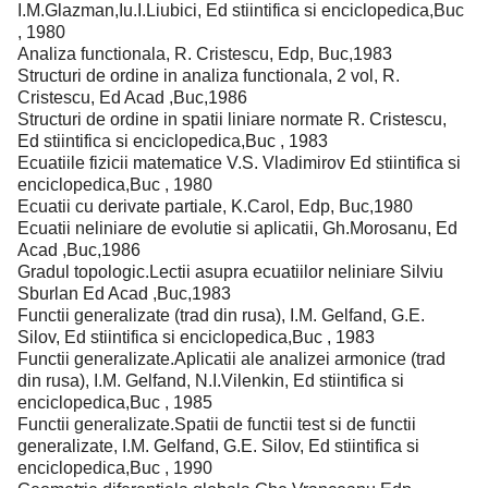
I.M.Glazman,Iu.I.Liubici, Ed stiintifica si enciclopedica,Buc
, 1980
Analiza functionala, R. Cristescu, Edp, Buc,1983
Structuri de ordine in analiza functionala, 2 vol, R.
Cristescu, Ed Acad ,Buc,1986
Structuri de ordine in spatii liniare normate R. Cristescu,
Ed stiintifica si enciclopedica,Buc , 1983
Ecuatiile fizicii matematice V.S. Vladimirov Ed stiintifica si
enciclopedica,Buc , 1980
Ecuatii cu derivate partiale, K.Carol, Edp, Buc,1980
Ecuatii neliniare de evolutie si aplicatii, Gh.Morosanu, Ed
Acad ,Buc,1986
Gradul topologic.Lectii asupra ecuatiilor neliniare Silviu
Sburlan Ed Acad ,Buc,1983
Functii generalizate (trad din rusa), I.M. Gelfand, G.E.
Silov, Ed stiintifica si enciclopedica,Buc , 1983
Functii generalizate.Aplicatii ale analizei armonice (trad
din rusa), I.M. Gelfand, N.I.Vilenkin, Ed stiintifica si
enciclopedica,Buc , 1985
Functii generalizate.Spatii de functii test si de functii
generalizate, I.M. Gelfand, G.E. Silov, Ed stiintifica si
enciclopedica,Buc , 1990