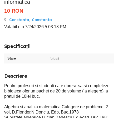
informatica
10
RON
Constanta
,
Constanta
Valabil din 7/24/2026 5:03:18 PM
Specificații
Stare
folosit
Descriere
Pentru profesori si studenti care doresc sa-si completeze
bibioteca ofer un pachet de 20 de volume (la alegere) la
pretul de 10lei buc.
Algebra si analiza matematica.Culegere de probleme, 2
vol, D.Flondor,N.Donciu, Edp, Buc,1978
Suprafete algebrice Lucian Badescu Ed Acad ,Buc,1981