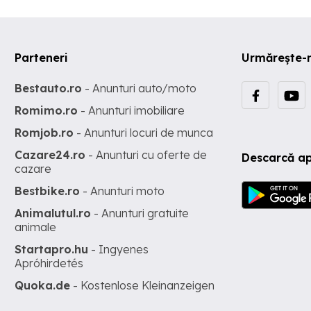
Parteneri
Urmărește-
Bestauto.ro
- Anunturi auto/moto
Romimo.ro
- Anunturi imobiliare
Romjob.ro
- Anunturi locuri de munca
Cazare24.ro
- Anunturi cu oferte de
Descarcă ap
cazare
Bestbike.ro
- Anunturi moto
Animalutul.ro
- Anunturi gratuite
animale
Startapro.hu
- Ingyenes
Apróhirdetés
Quoka.de
- Kostenlose Kleinanzeigen