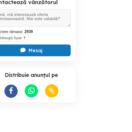
ntactează vânzătorul
ctere rămase:
2939
daugă fișier
?
Mesaj
Distribuie anunțul pe