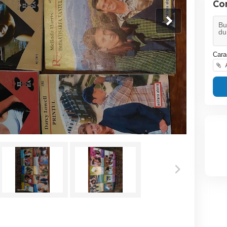
Co
Cara
A