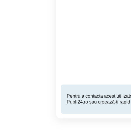
Numere revista Dacia 1300
Ghidul contractelor pentru
Hachette 1:8
a
Sector 3
2,400 RON
Pentru a contacta acest utilizato
Publi24.ro sau creează-ți rapid