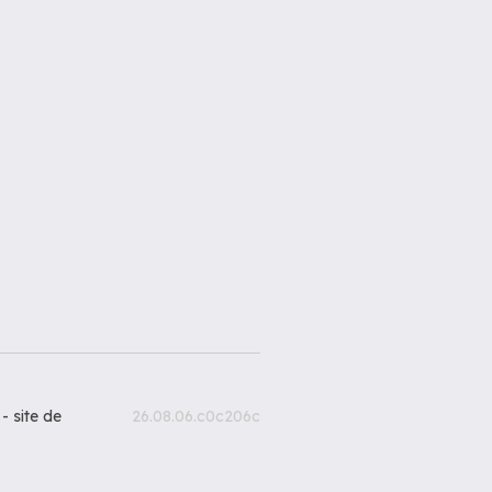
 -
site de
26.08.06.c0c206c