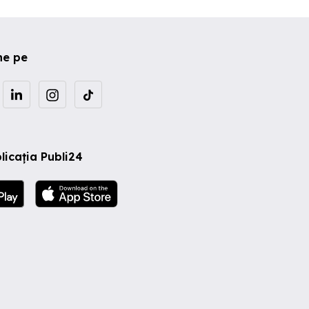
ne pe
licația Publi24