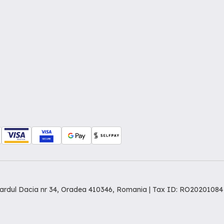
levardul Dacia nr 34, Oradea 410346, Romania | Tax ID: RO20201084