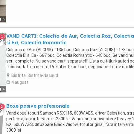
5
VAND CARTI: Colectia de Aur, Colectia Roz, Colectia
1
si Ea, Colectia Romantic
Colectia de Aur (ALCRIS) - 135 buc. Colectia Roz (ALCRIS) - 173 buc
Colectia El si Ea - 667 buc. Colectia Romantic - 648 buc. Se vand n
serii complete; Nu se vand carti separate!!!! Lista cu titluri/autori p
fi consultata la cerere; Pretul este pe buc., negociabil. Toate cartil
sunt in stare ...
Bistrita, Bistrita-Nasaud
4 august
4
Boxe pasive profesionale
2
Vand doua topuri Samson RSX115, 600W AES, driver Celestion, str
perfecta,fara interventii - 2500 lei Vand doua subwoofere Peavey 
BX, 600W AES, difuzoare Black Widow, totul original, fara interventii
3000 lei