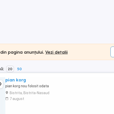
 din pagina anunțului.
Vezi detalii
nă:
20
50
pian korg
pian korg nou folosit odata
Bistrita, Bistrita-Nasaud
7 august