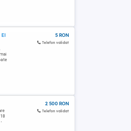
 El
5 RON
Telefon validat
.
umai
oate
e
2 500 RON
are
Telefon validat
118
 -