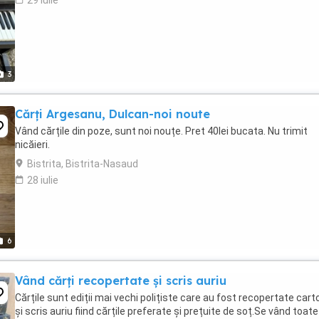
29 iulie
3
Cărți Argesanu, Dulcan-noi noute
Vând cărțile din poze, sunt noi nouțe. Pret 40lei bucata. Nu trimit
nicăieri.
Bistrita, Bistrita-Nasaud
28 iulie
6
Vând cărți recopertate și scris auriu
Cărțile sunt ediții mai vechi polițiste care au fost recopertate car
și scris auriu fiind cărțile preferate și prețuite de soț.Se vând toate