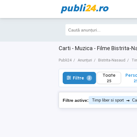
publi
24
.ro
Toate
Perso
Filtre
2
25
25
Carti - Muzica - Filme Bistrita-
Publi24
Anunțuri
Bistrita-Nasaud
Tim
Toate
Pers
Filtre
2
25
2
→
Filtre active:
Timp liber si sport
Ca