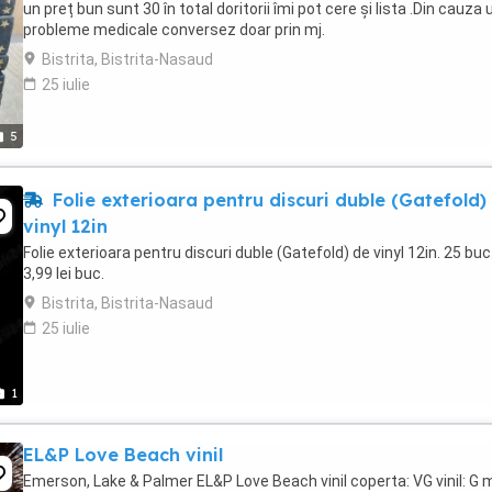
un preț bun sunt 30 în total doritorii îmi pot cere și lista .Din cauza 
probleme medicale conversez doar prin mj.
Bistrita, Bistrita-Nasaud
25 iulie
5
Folie exterioara pentru discuri duble (Gatefold)
vinyl 12in
Folie exterioara pentru discuri duble (Gatefold) de vinyl 12in. 25 buc
3,99 lei buc.
Bistrita, Bistrita-Nasaud
25 iulie
1
EL&P Love Beach vinil
Emerson, Lake & Palmer EL&P Love Beach vinil coperta: VG vinil: G