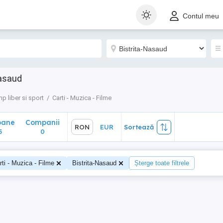
ane
Companii
RON
EUR
Sortează
Contul meu
0
Nasaud
p liber si sport
Carti - Muzica - Filme
oane
Companii
RON
EUR
Sortează
5
0
rti - Muzica - Filme
Bistrita-Nasaud
Șterge toate filtrele