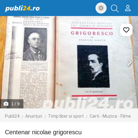
publi
24
.ro
1
/ 9
Publi24
Anunțuri
Timp liber si sport
Carti - Muzica - Filme
centenar nicolae grigorescu