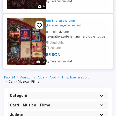
Telefon validat
stare buna pret ...
9
carti clarviziune
,telepatie,ezoterism
carti clarviziune
,telepatie,ezoterism,numerologie ,tot ce
apare in poze stare f buna ,pret 85-170 lei
Aiud, Alba
buc,Pt colet pretul transp 35 lei prin posta
28 iunie
se achita in avans.
85 RON
Telefon validat
10
Publi24
Anunțuri
Alba
Aiud
Timp liber si sport
Carti - Muzica - Filme
Categorii
Carti - Muzica - Filme
Județe