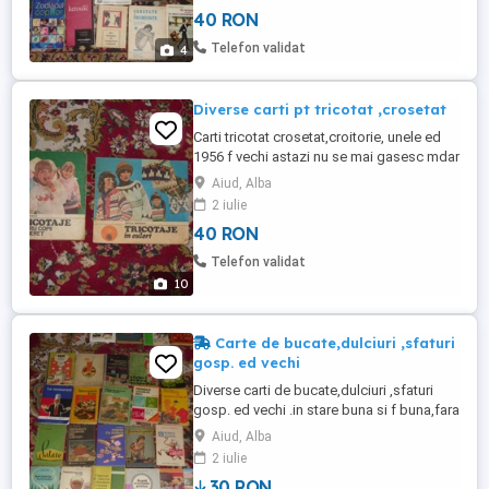
achitat in avans
40 RON
Telefon validat
4
Diverse carti pt tricotat ,crosetat
Carti tricotat crosetat,croitorie, unele ed
1956 f vechi astazi nu se mai gasesc mdar
intacte cu toate paginile,Altele mai
Aiud, Alba
moderne ,f bune ,pret 40- 80 lei buc. ,pt
2 iulie
colet 34 lei transp se achita in avans
40 RON
Telefon validat
10
Carte de bucate,dulciuri ,sfaturi
gosp. ed vechi
Diverse carti de bucate,dulciuri ,sfaturi
gosp. ed vechi .in stare buna si f buna,fara
pagini lipsa ed inchise .deosebit de utile
Aiud, Alba
.Pret intre 30-45 lei buc pt colet pretul
2 iulie
transp 34 lei se achita in avans
30 RON