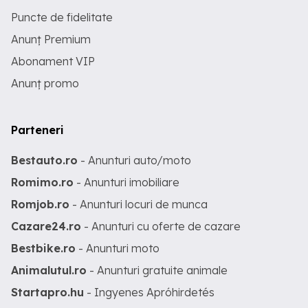
Puncte de fidelitate
Anunț Premium
Abonament VIP
Anunț promo
Parteneri
Bestauto.ro
- Anunturi auto/moto
Romimo.ro
- Anunturi imobiliare
Romjob.ro
- Anunturi locuri de munca
Cazare24.ro
- Anunturi cu oferte de cazare
Bestbike.ro
- Anunturi moto
Animalutul.ro
- Anunturi gratuite animale
Startapro.hu
- Ingyenes Apróhirdetés