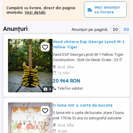
Vezi anunțuri
Cumpără cu livrare, direct din pagina
cu livrare
anunțului.
Vezi detalii
Anunțuri
20
50
Anunțuri pe pagină:
Vand chitara Esp George Lynch M-1
Yellow Tiger
Vand ESP George Lynch M-1 Yellow Tiger
Construction - Bolt-On-Neck Scale - 25.5"
Body - Maple Neck - Maple Fingerboard -
Aiud, Alba
Maple Fingerboard Radius - 350mm Finish
16 iulie
- Yellow w Tiger Graphic Nut Width -
20 964 RON
43mm Lockinig Nut (45mm Neck Width)
Nut Type - Locking Neck Contour - GL
Telefon validat
4
Original U Frets Type - 22 XJ Hardware ...
O lume intr o carte de bucate
O lume intr o carte de bucate ,stare f buna
pret 170 lei.Si una cu autograful autoarei
la pretul de 500 lei .pt colet 33 lei transp se
Aiud, Alba
achita in avans
4 iulie