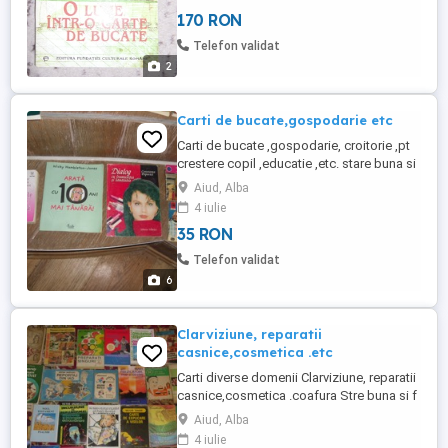
170 RON
Telefon validat
2
Carti de bucate,gospodarie etc
Carti de bucate ,gospodarie, croitorie ,pt
crestere copil ,educatie ,etc. stare buna si
f buna.Ed vechi ,dar fara pagini lipsa ,chiar
Aiud, Alba
daca copertile la unele sunt mai uzate ele
4 iulie
sunt intregi, pret oricare 3 buc la 100 lei.pt
35 RON
colet pretul transp 34 lei se achita in avans
pt siguranta ca coletul v a fi ...
Telefon validat
6
Clarviziune, reparatii
casnice,cosmetica .etc
Carti diverse domenii Clarviziune, reparatii
casnice,cosmetica .coafura Stre buna si f
buna ,preturi intre 40-50 lei buc,pt colet de
Aiud, Alba
min 50 lei numai cu pretul transp 34 lei
4 iulie