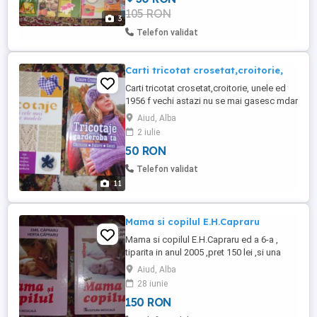
105 RON
3
Telefon validat
Carti tricotat crosetat,croitorie,
Carti tricotat crosetat,croitorie, unele ed
1956 f vechi astazi nu se mai gasesc mdar
intacte cu toate paginile,Altele mai
Aiud, Alba
moderne ,f bune ,pret intre 50-150 lei
2 iulie
buc.pt colet 36 lei transp se achita in
50 RON
avans
Telefon validat
11
Mama si copilul E.H.Capraru
Mama si copilul E.H.Capraru ed a 6-a ,
tiparita in anul 2005 ,pret 150 lei ,si una
tiparita in anul 2010 pret 200 lei ghid
Aiud, Alba
crestere copil pret 90 lei ,Mama si sugarul
28 iunie
tot de Capraru 100 lei ,Mama si copilul ed
150 RON
mai veche cea cu albastrustare
acceptabila fara foi lipsa pret 100 lei si