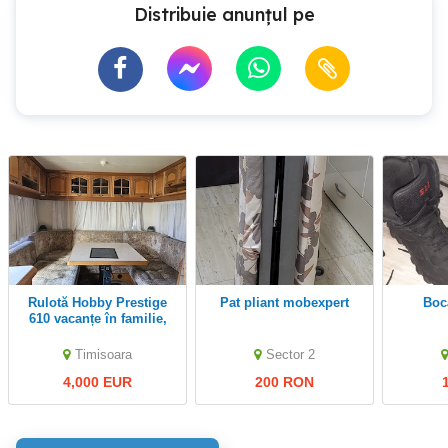
Distribuie anunțul pe
Rulotă Hobby Prestige
pat pliant mobexpert
bo
610 vacanțe în familie,
complet utilată
Timisoara
Sector 2
4,000 EUR
200 RON