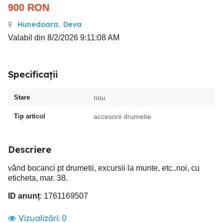
900
RON
Hunedoara
,
Deva
Valabil din 8/2/2026 9:11:08 AM
Specificații
Stare
nou
Tip articol
accesorii drumetie
Descriere
vând bocanci pt drumetii, excursii la munte, etc..noi, cu
eticheta, mar. 38.
ID anunț
: 1761169507
Vizualizări:
0