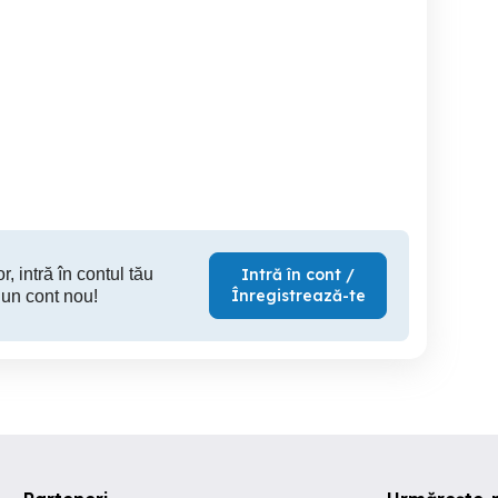
Vând rulotă Chateau
bocanci militari
rulota Buccaneer Clipper
2006 - 
Arad
Marghita
2,000 EUR
130 RON
7,
r, intră în contul tău
Intră în cont /
Înregistrează-te
 un cont nou!