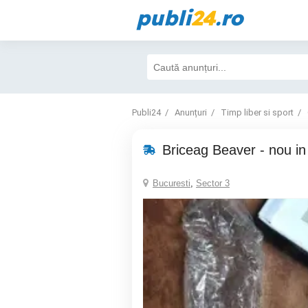
publi
24
.ro
Publi24
Anunțuri
Timp liber si sport
Briceag Beaver - nou in 
Bucuresti
,
Sector 3