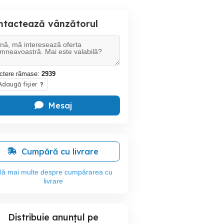
ntactează vânzătorul
ctere rămase:
2939
daugă fișier
?
Mesaj
Cumpără cu livrare
flă mai multe despre cumpărarea cu
livrare
Distribuie anunțul pe