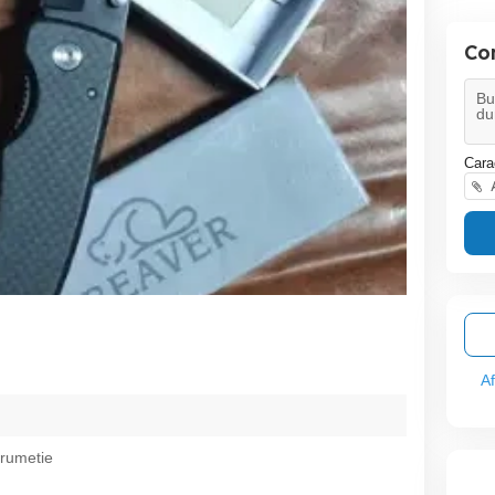
Co
Cara
A
A
drumetie