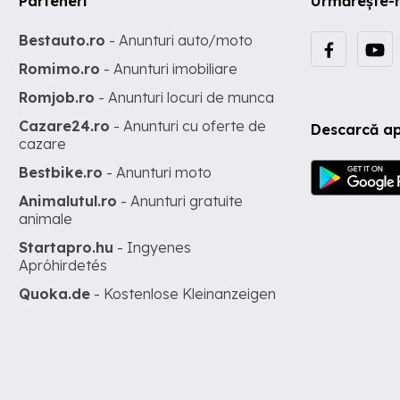
Parteneri
Urmărește-
Bestauto.ro
- Anunturi auto/moto
Romimo.ro
- Anunturi imobiliare
Romjob.ro
- Anunturi locuri de munca
Cazare24.ro
- Anunturi cu oferte de
Descarcă ap
cazare
Bestbike.ro
- Anunturi moto
Animalutul.ro
- Anunturi gratuite
animale
Startapro.hu
- Ingyenes
Apróhirdetés
Quoka.de
- Kostenlose Kleinanzeigen