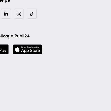
ne pe
licația Publi24