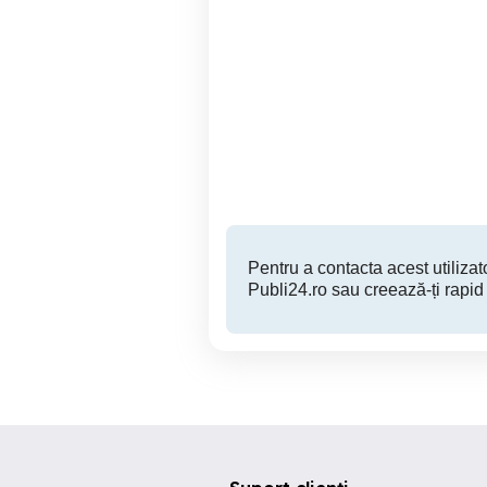
briceag nou camping
Mioveni
45 RON
Pentru a contacta acest utilizato
Publi24.ro sau creează-ți rapid