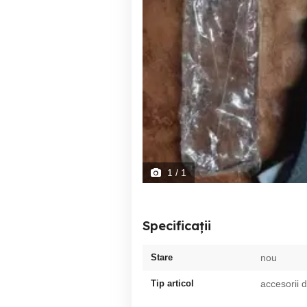
1
/ 1
Specificații
Stare
nou
Tip articol
accesorii 