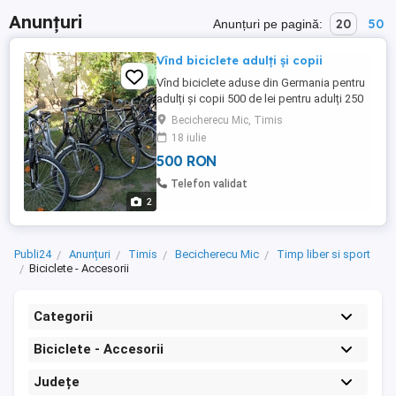
Anunțuri
20
50
Anunțuri pe pagină:
Vînd biciclete adulți și copii
Vînd biciclete aduse din Germania pentru
adulți și copii 500 de lei pentru adulți 250
de lei.pentru copii
Becicherecu Mic, Timis
18 iulie
500 RON
Telefon validat
2
Publi24
Anunțuri
Timis
Becicherecu Mic
Timp liber si sport
Biciclete - Accesorii
Categorii
Biciclete - Accesorii
Județe