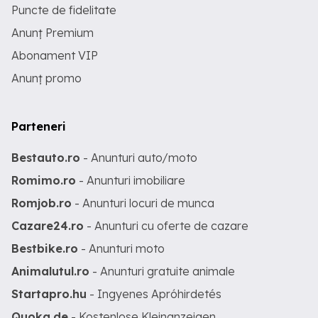
Puncte de fidelitate
Anunț Premium
Abonament VIP
Anunț promo
Parteneri
Bestauto.ro
- Anunturi auto/moto
Romimo.ro
- Anunturi imobiliare
Romjob.ro
- Anunturi locuri de munca
Cazare24.ro
- Anunturi cu oferte de cazare
Bestbike.ro
- Anunturi moto
Animalutul.ro
- Anunturi gratuite animale
Startapro.hu
- Ingyenes Apróhirdetés
Quoka.de
- Kostenlose Kleinanzeigen