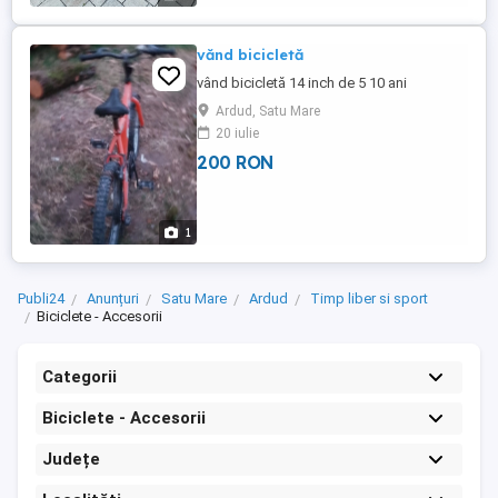
vănd bicicletă
vând bicicletă 14 inch de 5 10 ani
Ardud, Satu Mare
20 iulie
200 RON
1
Publi24
Anunțuri
Satu Mare
Ardud
Timp liber si sport
Biciclete - Accesorii
Categorii
Biciclete - Accesorii
Județe