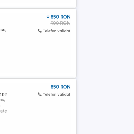
850 RON
900 RON
isc,
Telefon validat
850 RON
e pe
Telefon validat
aș,
n
pate