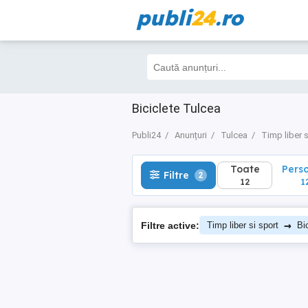
publi
24
.ro
Toate
Perso
Filtre
2
12
12
Biciclete Tulcea
Publi24
Anunțuri
Tulcea
Timp liber s
Toate
Pers
Filtre
2
12
1
→
Filtre active:
Timp liber si sport
Bi