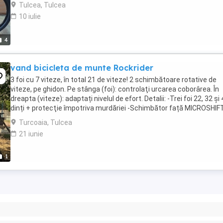
Tulcea, Tulcea
10 iulie
4
vand bicicleta de munte Rockrider
3 foi cu 7 viteze, în total 21 de viteze! 2 schimbătoare rotative de
viteze, pe ghidon. Pe stânga (foi): controlaţi urcarea coborârea. În
dreapta (viteze): adaptați nivelul de efort. Detalii: -Trei foi 22, 32 și
dinți + protecţie împotriva murdăriei -Schimbător față MICROSHIF
M20 -Schimbător ...
Turcoaia, Tulcea
21 iunie
1