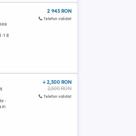
2 943 RON
Telefon validat
psea
1-1 8
2,300 RON
2,500 RON
RW
Telefon validat
te -
 in