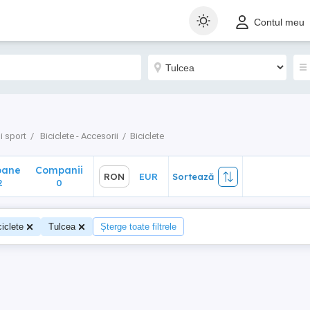
ane
Companii
RON
EUR
Sortează
Contul meu
0
i sport
Biciclete - Accesorii
Biciclete
oane
Companii
RON
EUR
Sortează
2
0
ciclete
Tulcea
Șterge toate filtrele