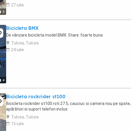
27 iulie
5
Bicicleta BMX
De vânzare bicicleta model BMX. Stare: foarte buna
Tulcea, Tulcea
24 iulie
4
Bicicleta rockrider st100
Bicicleta rockrider st100 roti 27.5, cauciuc si camera nou pe spate,
apărători si suport telefon inclus
Tulcea, Tulcea
15 iulie