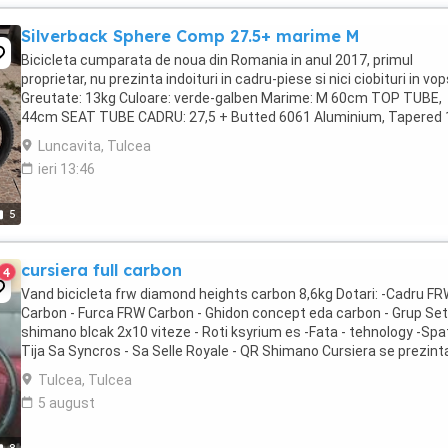
Silverback Sphere Comp 27.5+ marime M
Bicicleta cumparata de noua din Romania in anul 2017, primul
proprietar, nu prezinta indoituri in cadru-piese si nici ciobituri in vo
Greutate: 13kg Culoare: verde-galben Marime: M 60cm TOP TUBE,
44cm SEAT TUBE CADRU: 27,5 + Butted 6061 Aluminium, Tapered 
-1.5 Headtube, 141mm QR Dropouts FURCA: ...
Luncavita, Tulcea
ieri 13:46
5
cursiera full carbon
4
Vand bicicleta frw diamond heights carbon 8,6kg Dotari: -Cadru F
Carbon - Furca FRW Carbon - Ghidon concept eda carbon - Grup Set
shimano blcak 2x10 viteze - Roti ksyrium es -Fata - tehnology -Spa
Tija Sa Syncros - Sa Selle Royale - QR Shimano Cursiera se prezinta
stare buna de functionare, ...
Tulcea, Tulcea
5 august