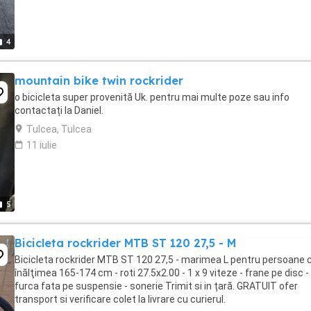
4
mountain bike twin rockrider
o bicicleta super provenită Uk. pentru mai multe poze sau info
contactați la Daniel.
Tulcea, Tulcea
11 iulie
5
Bicicleta rockrider MTB ST 120 27,5 - M
Bicicleta rockrider MTB ST 120 27,5 - marimea L pentru persoane 
înălţimea 165-174 cm - roti 27.5x2.00 - 1 x 9 viteze - frane pe disc -
furca fata pe suspensie - sonerie Trimit si in țară. GRATUIT ofer
transport si verificare colet la livrare cu curierul.