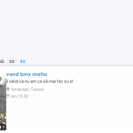
nă:
20
50
vand bmx mafia
îl vând ca nu am ce să mai fac cu el
Smardan, Tulcea
ieri 19:43
5