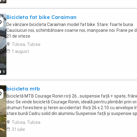
8
Bicicleta fat bike Caraiman
De vânzare bicicleta Caraiman model fat bike. Stare: foarte buna
Cauciucuri noi, schimbătoare coarne noi, manșoane noi. Frane pe d
21 de viteze
Tulcea, Tulcea
1 august
5
bicicleta mtb
Bicicletă MTB Courage Ronin roți 26 , suspensie față + spate, frân
disc Se vinde bicicletă Courage Ronin, ideală pentru plimbări prin or
drumuri forestiere și teren accidentat. Roți 26 x 2.10 cu anvelope î
stare bună Cadru solid din aluminiu Suspensie față și suspensie s
pentru ...
Tulcea, Tulcea
31 iulie