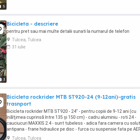
5
Bicicleta - descriere
pentru pret sau mai multe detalii sunati la numarul de telefon
Tulcea, Tulcea
31 iulie
3
Bicicleta rockrider MTB ST920-24 (9-12ani)-gratis
trasnport
Bicicleta rockrider MTB ST920 - 24" - pentru copiii de 9-12 ani (cu
înălţimea cuprinsă între 135 şi 150 cm) - cadru aluminiu - roti 24 -
cauciucuri MAXXIS 2.4 - sunt tubeless - adica fara camera cu solut
antipana - frane hidraulice pe disc - furca cu suspensie fata pe AER
x 9 viteze - cric Pret ...
Tulcea, Tulcea