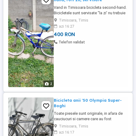
Vand in Timisoara bicicleta second-hand.
Bicicletele sunt servisate "la zi' nu trebuie
reparat nimic la ele. Pret 400 RON bucata.
Timisoara, Timis
Vizualizare si predare doar in Timisoara.
azi 16:27
400 RON
Telefon validat
2
Bicicleta anii '50 Olympia Super-
Boghi
Toate piesele sunt originale, in afara de
cauciucuri si camere care au fost
schimbate recent. Bicicleta este
Timisoara, Timis
deosebita si in stare buna de functionare
azi 16:17
pentru anii ei. Pentru mai multe detalii nu