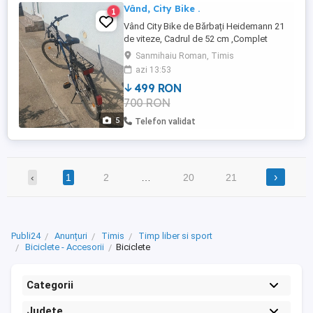
Vând, City Bike .
1
Vând City Bike de Bărbați Heidemann 21
de viteze, Cadrul de 52 cm ,Complet
echipată, Cauciucuri noi, Sghimbator altos
Sanmihaiu Roman, Timis
20 plus Funcționează perfect ,ofer și un
azi 13:53
cos de bicicletă nou .
499 RON
700 RON
5
Telefon validat
›
‹
1
2
…
20
21
Publi24
Anunțuri
Timis
Timp liber si sport
Biciclete - Accesorii
Biciclete
Categorii
Județe