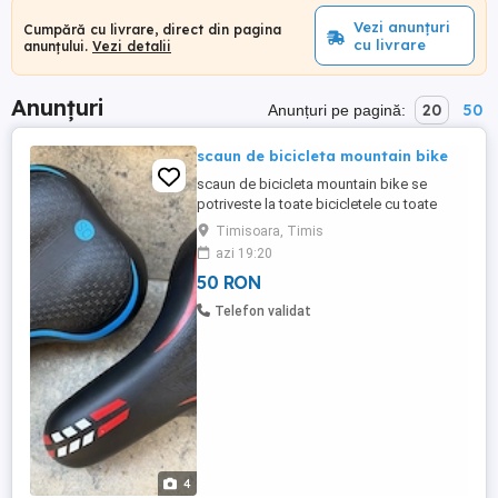
Vezi anunțuri
Cumpără cu livrare, direct din pagina
cu livrare
anunțului.
Vezi detalii
Anunțuri
20
50
Anunțuri pe pagină:
scaun de bicicleta mountain bike
scaun de bicicleta mountain bike se
potriveste la toate bicicletele cu toate
prinderile produs nou ultimu pret 50 lei
Timisoara, Timis
bucata predare in Timisoara,zona
azi 19:20
Dambovita str Dreptatea nr 61.
50 RON
Telefon validat
4