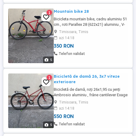
Mountain bike 28
1
Bicicleta mountain bike, cadru aluminiu 51
cm., roti Parallex 28 (622x21) aluminiu , V-
brake față-spate, picior central. Stare
Timisoara, Timis
buna de funcționare. Vizionare si predare
azi 14:18
personal in Timisoara.
350 RON
Telefon validat
5
Bicicletă de damă 26, 3x7 viteze
1
exterioare
Bicicletă de damă, roți 26x1,95 cu jenți
Ambrosio aluminiu , frâne cantilever Exage
față-spate, brațe pedalier aluminiu Japan,
Timisoara, Timis
foi si schimbatoare față-spate , șa Sella
azi 14:18
Italia, portbagaj spate, picior central.
550 RON
Recent revizuită complet, stare bună.
Prezentare personal doar în Timișoara.
Telefon validat
5