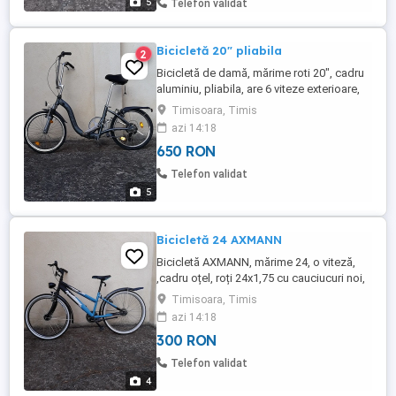
5
Telefon validat
Bicicletă 20" pliabila
2
Bicicletă de damă, mărime roti 20", cadru
aluminiu, pliabila, are 6 viteze exterioare,
frâne V-brake față și spate picior central.
Timisoara, Timis
azi 14:18
650 RON
Telefon validat
5
Bicicletă 24 AXMANN
Bicicletă AXMANN, mărime 24, o viteză,
,cadru oțel, roți 24x1,75 cu cauciucuri noi,
frâne V-brake față și spate, dinam in
Timisoara, Timis
butucul roții din față, far cu LED , șa nouă
azi 14:18
poziționabilă de la înăltimea minimă de 65
300 RON
cm. la cca.85 cm. de la sol, picior central.
Recent revizuită. Prezentare doar în
Telefon validat
Timișoar ...
4