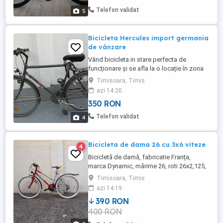
Telefon validat
5
Bicicleta Hercules import germania
de vânzare
Vând bicicleta in stare perfecta de
funcționare și se afla la o locație în zona
Lipovei, Timișoara.
Timisoara, Timis
azi 14:20
350 RON
Telefon validat
4
Bicicleta de dama 26 cu 3x6 viteze
4
Bicicletă de damă, fabricatie Franța,
marca Dynamic, mărime 26, roti 26x2,125,
frâne V-brake Vuelta la ambele roți,
Timisoara, Timis
schimbatoare gripschift Dynamic, dinam
azi 14:19
in butuc față,far halogen, picior central.
390 RON
Prezentare personal in Timisoara.
400 RON