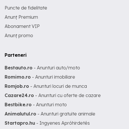
Puncte de fidelitate
Anunț Premium
Abonament VIP
Anunț promo
Parteneri
Bestauto.ro
- Anunturi auto/moto
Romimo.ro
- Anunturi imobiliare
Romjob.ro
- Anunturi locuri de munca
Cazare24.ro
- Anunturi cu oferte de cazare
Bestbike.ro
- Anunturi moto
Animalutul.ro
- Anunturi gratuite animale
Startapro.hu
- Ingyenes Apróhirdetés