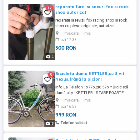
reparatii furci si socuri fox si rock
12
shox autorizat
reparatii si revizii fox racing shox si rock
shox cu piese originale, autorizat.
program de luni pina vineri de la 9 la 18
Timisoara, Timis
azi 17:33
300 RON
1
Bicicleta dama KETTLER,cu 8 vit
3
Nexus,frână la picior !
Info La Telefon : o77o.2I6.57o * Bicicletă
damă city ' KETTLER ' STARE FOARTE
BUNĂ ! - culoare chrome - cadru Alu - roți
Timisoara, Timis
pe 28 cu jante duble - furcă telescopică -
azi 16:58
frână la picior + 1 pe ghidon - cu 8 viteze
999 RON
butuc NEXUS - schimbător rotativ - Dinam
in roată -lumini Led funcționale ambele ...
Telefon validat
5