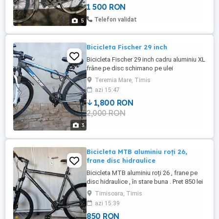
1 500 RON
ezitati sa ma contactati.
Telefon validat
5
Bicicleta Fischer 29 inch
Bicicleta Fischer 29 inch cadru aluminiu XL
frâne pe disc schimano pe ulei
schimbător schimano monobloc pedalier
Teremia Mare, Timis
schimano în stare perfectă de
azi 15:47
funcționare.Mai multe detalii lăsați mesaj
1,800 RON
sau sunați!
2,000 RON
3
Bicicleta MTB aluminiu roți 26,
frane disc hidraulice
Bicicleta MTB aluminiu roți 26 , frane pe
disc hidraulice , în stare buna . Pret 850 lei
Timisoara, Timis
azi 15:39
850 RON