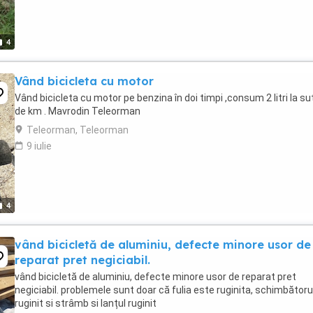
4
Vând bicicleta cu motor
Vând bicicleta cu motor pe benzina în doi timpi ,consum 2 litri la su
de km . Mavrodin Teleorman
Teleorman, Teleorman
9 iulie
4
vând bicicletă de aluminiu, defecte minore usor de
reparat pret negiciabil.
vând bicicletă de aluminiu, defecte minore usor de reparat pret
negiciabil. problemele sunt doar că fulia este ruginita, schimbătoru
ruginit si strâmb si lanțul ruginit