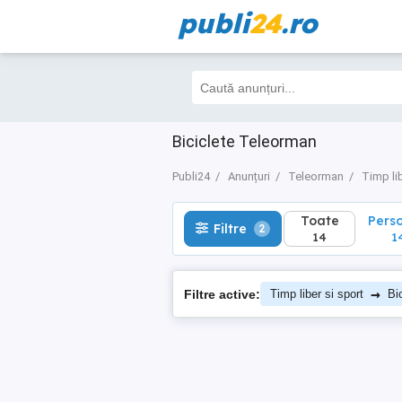
publi
24
.ro
Toate
Perso
Filtre
2
14
14
Biciclete Teleorman
Publi24
Anunțuri
Teleorman
Timp lib
Toate
Pers
Filtre
2
14
1
→
Filtre active:
Timp liber si sport
Bi