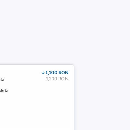
1,100 RON
1,200 RON
uta
cleta