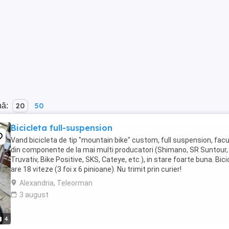
nă:
20
50
Bicicleta full-suspension
Vand bicicleta de tip "mountain bike" custom, full suspension, fac
din componente de la mai multi producatori (Shimano, SR Suntour,
Truvativ, Bike Positive, SKS, Cateye, etc.), in stare foarte buna. Bici
are 18 viteze (3 foi x 6 pinioane). Nu trimit prin curier!
Alexandria, Teleorman
3 august
4