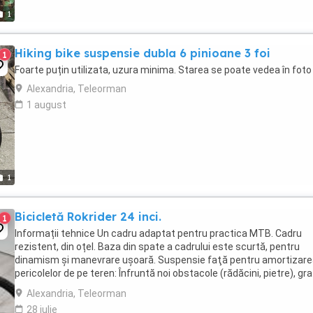
1
Hiking bike suspensie dubla 6 pinioane 3 foi
1
Foarte puțin utilizata, uzura minima. Starea se poate vedea în foto
Alexandria, Teleorman
1 august
1
Bicicletă Rokrider 24 inci.
1
Informații tehnice Un cadru adaptat pentru practica MTB. Cadru
rezistent, din oțel. Baza din spate a cadrului este scurtă, pentru
dinamism și manevrare ușoară. Suspensie faţă pentru amortizar
pericolelor de pe teren: Înfruntă noi obstacole (rădăcini, pietre), gra
cursei furcii din față de 50 mm. O ...
Alexandria, Teleorman
28 iulie