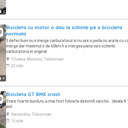
3
Bicicleta cu motor o dau la schimb pe o bicicleta
normala
3 defectiuni nu ii merge carburatorul si nu are o peda nu arata cu c
merge dar maximul e de 60km h e mergea pana sa ii schimb
carburatorul ei original
Trivalea-Mosteni, Teleorman
22 iulie
4
Bicicleta GT BMX crash
Stare foarte bună,nu a mai fost folosita datorită varstei....ideala 8 
ani!
Alexandria, Teleorman
15 iulie