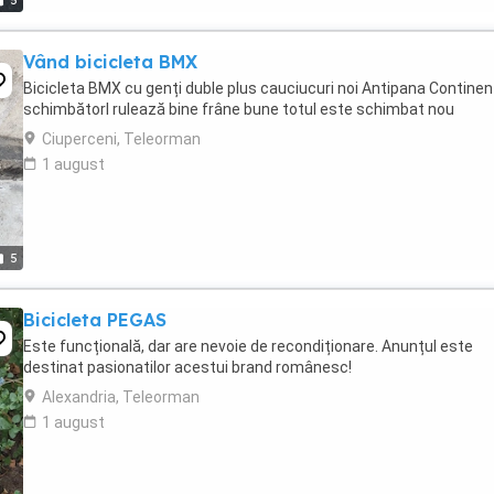
5
Vând bicicleta BMX
Bicicleta BMX cu genți duble plus cauciucuri noi Antipana Continen
schimbătorl rulează bine frâne bune totul este schimbat nou
Ciuperceni, Teleorman
1 august
5
Bicicleta PEGAS
Este funcțională, dar are nevoie de recondiționare. Anunțul este
destinat pasionatilor acestui brand românesc!
Alexandria, Teleorman
1 august