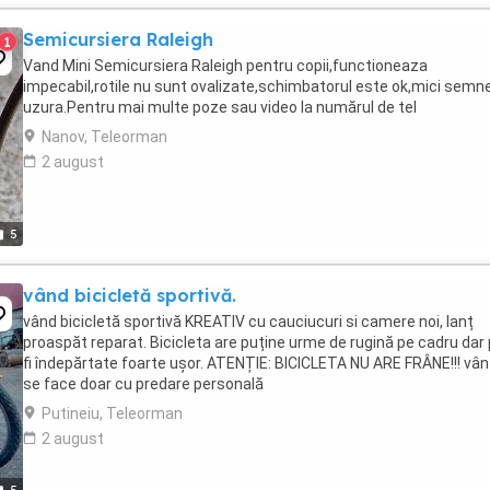
Semicursiera Raleigh
1
Vand Mini Semicursiera Raleigh pentru copii,functioneaza
impecabil,rotile nu sunt ovalizate,schimbatorul este ok,mici semn
uzura.Pentru mai multe poze sau video la numărul de tel
Nanov, Teleorman
2 august
5
vând bicicletă sportivă.
vând bicicletă sportivă KREATIV cu cauciucuri si camere noi, lanț
proaspăt reparat. Bicicleta are puține urme de rugină pe cadru dar
fi îndepărtate foarte ușor. ATENȚIE: BICICLETA NU ARE FRÂNE!!! vâ
se face doar cu predare personală
Putineiu, Teleorman
2 august