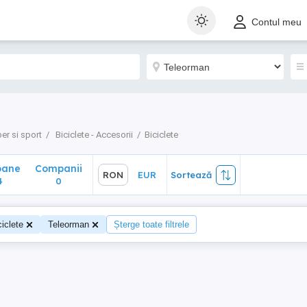
ane
Companii
RON
EUR
Sortează
Contul meu
0
er si sport
Biciclete - Accesorii
Biciclete
oane
Companii
RON
EUR
Sortează
4
0
ciclete
Teleorman
Șterge toate filtrele