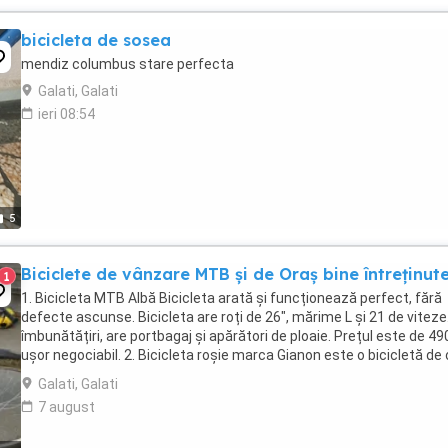
bicicleta de sosea
mendiz columbus stare perfecta
Galati, Galati
ieri 08:54
5
Biciclete de vânzare MTB și de Oraș bine întreținute
1
1. Bicicleta MTB Albă Bicicleta arată și funcționează perfect, fără
defecte ascunse. Bicicleta are roți de 26", mărime L și 21 de viteze
îmbunătățiri, are portbagaj și apărători de ploaie. Prețul este de 490
ușor negociabil. 2. Bicicleta roșie marca Gianon este o bicicletă de
unisex, de ...
Galati, Galati
7 august