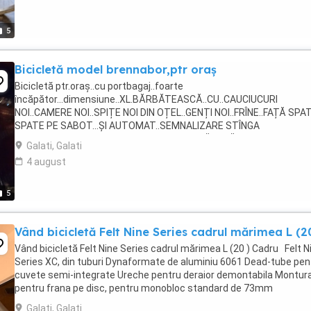
5
Bicicletă model brennabor,ptr oraș
Bicicletă ptr.oraș..cu portbagaj..foarte
încăpător...dimensiune..XL.BĂRBĂTEASCĂ..CU..CAUCIUCURI
NOI..CAMERE NOI..SPIȚE NOI DIN OȚEL..GENȚI NOI..FRÎNE..FAȚĂ SPA
SPATE PE SABOT...ȘI AUTOMAT..SEMNALIZARE STÎNGA
DREAPTA..ARTICULAȚIE PE SPATE..ȘI FURCĂ FAȚĂ CU
Galati, Galati
TELESCOP..TOATE NOI...DOUĂ OGLINZI RETROVIZOARE..FAR..DOUĂ .
4 august
5
Vând bicicletă Felt Nine Series cadrul mărimea L (2
Vând bicicletă Felt Nine Series cadrul mărimea L (20 ) Cadru Felt N
Series XC, din tuburi Dynaformate de aluminiu 6061 Dead-tube pen
cuvete semi-integrate Ureche pentru deraior demontabila Montura
pentru frana pe disc, pentru monobloc standard de 73mm
Dimensiunea butucilor (OLD) ...
Galati, Galati