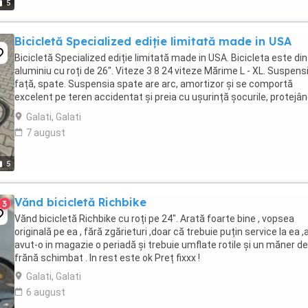
5
Bicicletă Specialized ediție limitată made in USA
Bicicletă Specialized ediție limitată made in USA. Bicicleta este din
aluminiu cu roți de 26". Viteze 3 8 24 viteze Mărime L - XL. Suspens
față, spate. Suspensia spate are arc, amortizor și se comportă
excelent pe teren accidentat și preia cu ușurință șocurile, protejâ
astfel coloana vertebrală. Bicicleta ...
Galati, Galati
7 august
5
Vănd bicicletă Richbike
3
Vănd bicicletă Richbike cu roți pe 24". Arată foarte bine , vopsea
originală pe ea , fără zgărieturi ,doar că trebuie puțin service la ea 
avut-o in magazie o periadă și trebuie umflate rotile și un măner de
frănă schimbat . In rest este ok Preț fixxx !
Galati, Galati
6 august