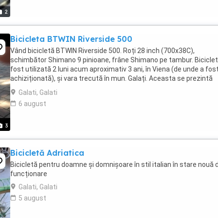
2
Bicicleta BTWIN Riverside 500
Vând bicicletă BTWIN Riverside 500. Roți 28 inch (700x38C),
schimbător Shimano 9 pinioane, frâne Shimano pe tambur. Biciclet
fost utilizată 2 luni acum aproximativ 3 ani, în Viena (de unde a fost
achiziționată), și vara trecută în mun. Galați. Aceasta se prezintă
imprcabil din punct de vedere ...
Galati, Galati
6 august
3
Bicicletă Adriatica
Bicicletă pentru doamne și domnișoare în stil italian în stare nouă 
funcționare
Galati, Galati
5 august