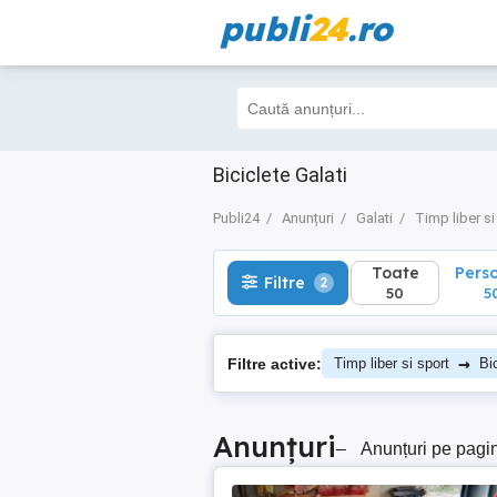
publi
24
.ro
Toate
Perso
Filtre
2
50
50
Biciclete Galati
Publi24
Anunțuri
Galati
Timp liber si
Toate
Pers
Filtre
2
50
5
→
Filtre active:
Timp liber si sport
Bi
Anunțuri
–
Anunțuri pe pagi