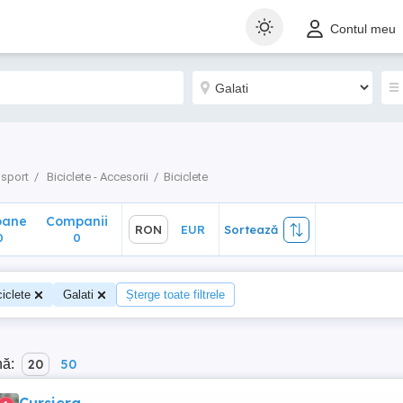
ane
Companii
RON
EUR
Sortează
Contul meu
0
 sport
Biciclete - Accesorii
Biciclete
oane
Companii
RON
EUR
Sortează
0
0
ciclete
Galati
Șterge toate filtrele
nă:
20
50