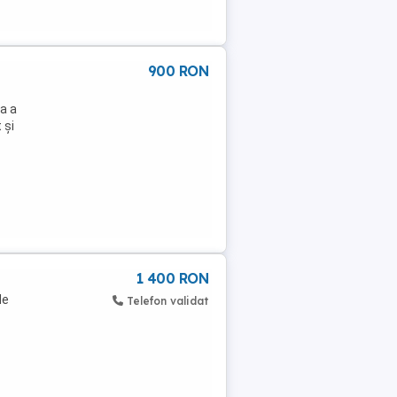
900 RON
a a
 și
1 400 RON
de
Telefon validat