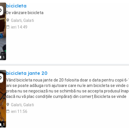
bicicleta
De vânzare bicicleta
Galati, Galati
ieri 14:49
1
bicicleta jante 20
Vând bicicleta noua jante de 20 folosita doar o data pentru copii 6
ani se poate adăuga roti ajutoare care nu le am bicicleta se vinde 
proba nu se negociază nu se schimbă nu se accepta produsul înap
dacă nu vă plac condițiile cumpărați din comerț Bicicleta se vinde
numai de la domiciliu fara ...
Galati, Galati
ieri 11:56
1