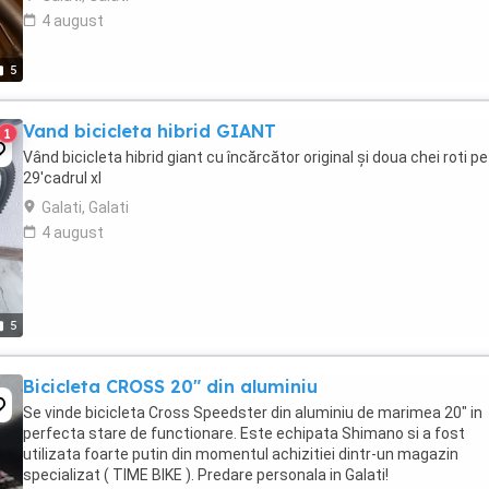
4 august
5
Vand bicicleta hibrid GIANT
1
Vând bicicleta hibrid giant cu încărcător original și doua chei roti pe
29'cadrul xl
Galati, Galati
4 august
5
Bicicleta CROSS 20" din aluminiu
Se vinde bicicleta Cross Speedster din aluminiu de marimea 20" in
perfecta stare de functionare. Este echipata Shimano si a fost
utilizata foarte putin din momentul achizitiei dintr-un magazin
specializat ( TIME BIKE ). Predare personala in Galati!