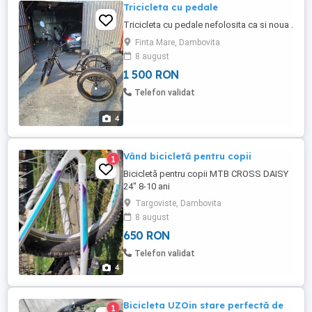
Tricicleta cu pedale
Tricicleta cu pedale nefolosita ca si noua .
Finta Mare, Dambovita
8 august
1 500 RON
Telefon validat
4
Vând bicicletă pentru copii
1
Bicicletă pentru copii MTB CROSS DAISY
24" 8-10 ani
Targoviste, Dambovita
8 august
650 RON
Telefon validat
4
Bicicleta UZOin stare perfectă de
1