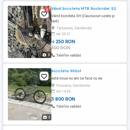
Vând bicicleta MTB Rockrider S2
2
Vând bicicleta SH (Cauciucuri uzate și
lant)
Tartasesti, Dambovita
ieri 20:21
250 RON
300 RON
5
Telefon validat
bicicleta 900st
este noua nu am ce face cu ea
Pucioasa, Dambovita
ieri 14:55
3 800 RON
Telefon validat
3