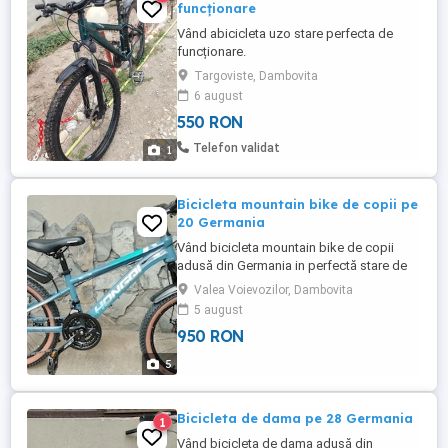
funcționare
Vând abicicleta uzo stare perfecta de
funcționare.
Targoviste, Dambovita
6 august
550 RON
Telefon validat
1
Bicicleta mountain bike de copii pe
20 Germania
Vând bicicleta mountain bike de copii
adusă din Germania in perfectă stare de
funcționare... cadru din aluminiu, roți pe
Valea Voievozilor, Dambovita
20, cauciucuri noi, genți duble, suspensie
5 august
furca, frâne pe discuri, furca cu blocaj,21
950 RON
de viteze care schimbă perfect... Arată și
funcționează ca nouă Nu necesită nici cea
5
mai mica ...
Bicicleta de dama pe 28 Germania
1
Vând bicicleta de dama adusă din