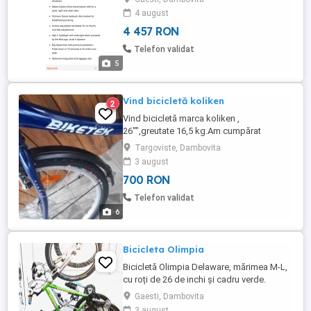
4 august
4 457 RON
Telefon validat
5
Vind bicicletă koliken
2
Vind bicicletă marca koliken ,
26"",greutate 16,5 kg.Am cumpărat
bicicletă asta vară, este nefolosita , am
Targoviste, Dambovita
cartea și factura .
3 august
700 RON
Telefon validat
6
Bicicleta Olimpia
Bicicletă Olimpia Delaware, mărimea M-L,
cu roți de 26 de inchi și cadru verde.
Ghidon drept cu frâne de mână și o șa
Gaesti, Dambovita
îngustă, de culoare neagră. Bicicleta este
3 august