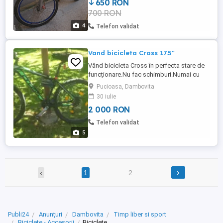
650 RON
700 RON
4
Telefon validat
Vand bicicleta Cross 17.5"
Vând bicicleta Cross în perfecta stare de
funcționare.Nu fac schimburi.Numai cu
ridicare personala.
Pucioasa, Dambovita
30 iulie
2 000 RON
Telefon validat
5
›
‹
1
2
Publi24
Anunțuri
Dambovita
Timp liber si sport
Biciclete - Accesorii
Biciclete