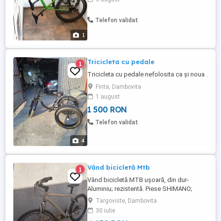
relativ ușoară.
Telefon validat
1
Tricicleta cu pedale
1
Tricicleta cu pedale nefolosita ca și noua .
Finta, Dambovita
1 august
1 500 RON
Telefon validat
4
Vând bicicletă Mtb
1
Vând bicicletă MTB ușoară, din dur-
Aluminiu; rezistentă. Piese SHIMANO;
Jante AL.duble; dimensiune 26;
Targoviste, Dambovita
Suspensie față; Frână pe disc; Kilometraj
30 iulie
cu diferite funcții (viteză distanță timp) etc