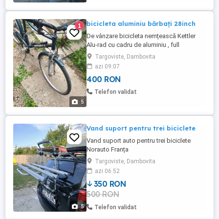
bicicleta aluminiu bărbați 28inch
1
De vânzare bicicleta nemțească Kettler
Alu-rad cu cadru de aluminiu , full
suspension, şa SelleRoyal ,7 viteze în
Targoviste, Dambovita
butucul roții, suspensie spate reglabilă în
azi 09:07
funcție de greutatea utilizatorului, far-
400 RON
dinam,frâne, totul funcțional . mesaje pe
WhatsApp sau aici pe sait !
Telefon validat
5
Vand suport pentru trei biciclete
Vand suport auto pentru trei biciclete
Norauto Franța
Targoviste, Dambovita
azi 06:52
350 RON
500 RON
5
Telefon validat