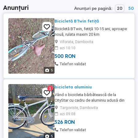
Anunțuri
20
50
Anunțuri pe pagină:
Bicicletă BTwin fetiță
Bicicletă BTwin, fetiță 10-15 ani, aproape
nouă, rulata maxim 20 km
Viforata, Dambovita
azi 10:10
500 RON
Telefon validat
5
bicicleta aluminiu
1
Vând o bicicleta bărbătească de la
CityStar cu cadru de aluminiu adusă din
Germania și care este în perfectă stare de
Targoviste, Dambovita
folosință...are 7 viteze în butucul roții șa
azi 09:08
ergonomică și este pregătită de drum!
526 RON
Telefon validat
5