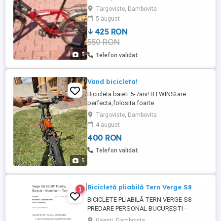
Targoviste, Dambovita
5 august
425 RON
550 RON
5
Telefon validat
Vand bicicleta!
Bicicleta baieti 5-7ani! BTWINStare
perfecta,folosita foarte
puțin!Achizitionata de la decatlonSe
Targoviste, Dambovita
poate monta si roti ajutatoare(se oferă
4 august
gratis)
400 RON
Telefon validat
5
Bicicletă pliabilă Tern Verge S8
1
BICICLETE PLIABILĂ TERN VERGE S8
PREDARE PERSONAL BUCUREȘTI -
PITEȘTI -GAESTI Preț magazin 3300
Gaesti, Dambovita