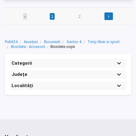
›
‹
1
2
Publi24
Anunțuri
Bucuresti
Sector 4
Timp liber si sport
Biciclete - Accesorii
Biciclete copii
Categorii
Județe
Localități