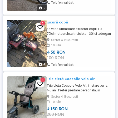
Telefon validat
5
jucarii copii
1
se vand urmatoarele tractor copii 1-3 -
70lei motocicleta tricicleta - 30 lei tobogan
(nu mai are talpa la scari, im rest stare ok)
Sector 4, Bucuresti
- 50 lei bicileta echilibru -65 lei
10 iulie
30 RON
100 RON
4
Telefon validat
Tricicletă Coccolie Velo Air
1
Tricicleta Coccole Velo Air, in stare buna,
1-5 ani. Prefer predare personala, in
Bucuresti Sector 4 Scaun reversibil și
Sector 4, Bucuresti
reglabil pe spate. Roți cu camera. Bară de
10 iulie
ghidon pliabilă pentru copii. Cadru
150 RON
metalic. Sistem de frânare fiabil cu frâne
200 RON
duble pe roțile din spate. Sistem de roată