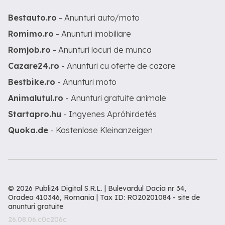
Bestauto.ro
- Anunturi auto/moto
Romimo.ro
- Anunturi imobiliare
Romjob.ro
- Anunturi locuri de munca
Cazare24.ro
- Anunturi cu oferte de cazare
Bestbike.ro
- Anunturi moto
Animalutul.ro
- Anunturi gratuite animale
Startapro.hu
- Ingyenes Apróhirdetés
Quoka.de
- Kostenlose Kleinanzeigen
© 2026 Publi24 Digital S.R.L. | Bulevardul Dacia nr 34,
Oradea 410346, Romania | Tax ID: RO20201084 -
site de
anunturi gratuite
26.08.06.c0c206c