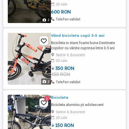
20 iulie
600 RON
Telefon validat
2
Vând bicicleta copii 3-5 ani
Bicicleta in stare foarte buna Destinata
copiilor cu vârste cuprinse între 3-5 ani
Roti ajutătoare detasabile Nr. Tel.
Sector 4, Bucuresti
20 iulie
350 RON
450 RON
2
Telefon validat
Bicicleta
1
Bicicleta aluminiu pt adolescent
Sector 4, Bucuresti
20 iulie
150 RON