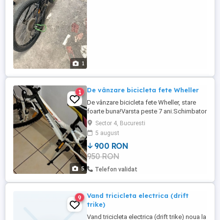
1
De vânzare bicicleta fete Wheller
1
De vânzare bicicleta fete Wheller, stare
foarte buna!Varsta peste 7 ani.Schimbator
viteze,furca,sa si ghidon reglabil.Predare
Sector 4, Bucuresti
personala!
5 august
900 RON
950 RON
5
Telefon validat
Vand tricicleta electrica (drift
9
trike)
Vand tricicleta electrica (drift trike) noua la