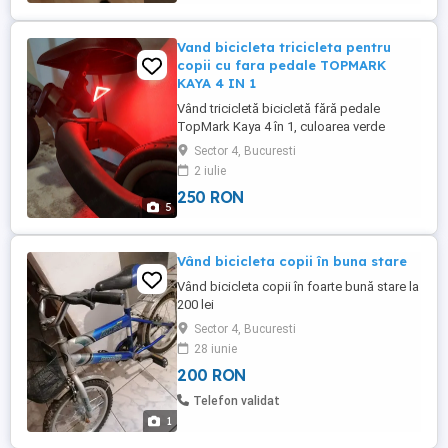
Vand bicicleta tricicleta pentru
copii cu fara pedale TOPMARK
KAYA 4 IN 1
Vând tricicletă bicicletă fără pedale
TopMark Kaya 4 în 1, culoarea verde
(green). Este un model excelent, foarte
Sector 4, Bucuresti
versatil, care se transformă cu ușurință pe
2 iulie
măsură ce copilul crește (de la tricicletă
250 RON
cu sau fără pedale, până la bicicletă de
5
echilibru). Starea produsului: Nouă
Impecabilă. A fost doar ...
Vând bicicleta copii în buna stare
Vând bicicleta copii în foarte bună stare la
200 lei
Sector 4, Bucuresti
28 iunie
200 RON
Telefon validat
1