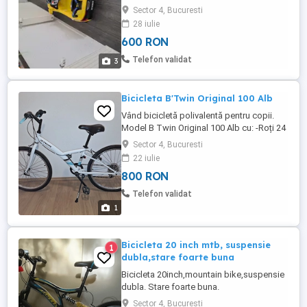
negociabil
Sector 4, Bucuresti
28 iulie
600 RON
Telefon validat
3
Bicicleta B'Twin Original 100 Alb
Vând bicicletă polivalentă pentru copii.
Model B Twin Original 100 Alb cu: -Roți 24
inch -Cadru din oțel -6 viteze (schimbător
Sector 4, Bucuresti
pe ghidon, tip manetă rotativă, foarte ușor
22 iulie
de folosit de copii) -Frâne V-Brake în stare
800 RON
bună -Achiziționată din Decathlon Model
hibrid, confortabil și ușor de manevrat,
Telefon validat
perfect ...
1
Bicicleta 20 inch mtb, suspensie
1
dubla,stare foarte buna
Bicicleta 20inch,mountain bike,suspensie
dubla. Stare foarte buna.
Sector 4, Bucuresti