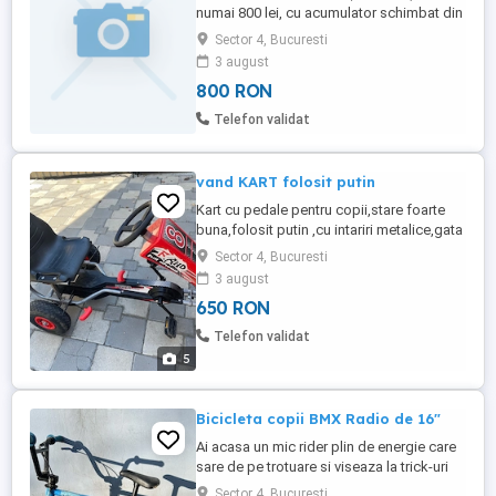
numai 800 lei, cu acumulator schimbat din
37V 4Ah in 36v 9 Ah.
Sector 4, Bucuresti
3 august
800 RON
Telefon validat
vand KART folosit putin
Kart cu pedale pentru copii,stare foarte
buna,folosit putin ,cu intariri metalice,gata
de plimbare.Pret 650 lei,usor
Sector 4, Bucuresti
negociabil.Predare personala in Bucuresti.
3 august
650 RON
Telefon validat
5
Bicicleta copii BMX Radio de 16"
Ai acasa un mic rider plin de energie care
sare de pe trotuare si viseaza la trick-uri
spectaculoase? E timpul sa-i iei un BMX
Sector 4, Bucuresti