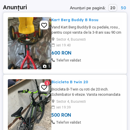
Anunțuri
20
50
Anunțuri pe pagină:
Kart Berg Buddy B Rosu
Vand Kart Berg Buddy B cu pedale, rosu ,
pentru copii varsta de la 3-8 ani sau 90 cm
la 130 cm. Este folosit, stare excelenta,
Sector 4, Bucuresti
frana BFR, reglabil volan si scaun. Permite
ieri 19:40
pedalare inainte, franare cu ajutorul
600 RON
pedalelor, iar apoi pedalarea inapoi.
Sistemul Free-Wheel permite ca pedalele
Telefon validat
sa ramana ...
1
Bicicleta B twin 20
1
Bicicleta B-Twin cu roti de 20 inch.
Schimbator 6 viteze. Varsta recomandata
6-9 ani, inaltime 120-135 cm. Stare forte
Sector 4, Bucuresti
buna de functionare. Furca cu amortizor.
ieri 19:39
Doar ridicare personala. Nu livrez in tara.
500 RON
Telefon validat