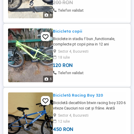
200 RON
Telefon validat
3
Bicicleta copii
Biciclete in stadiu f bun ,functionale,
complecte pt copii pina in 12 ani
Sector 4, Bucuresti
18 iulie
120 RON
Telefon validat
3
Bicicletă Racing Boy 320
Bicicletă decathlon btwin racing boy 320 6
viteze Cauciuri noi cat și frâne. Arată
impecabil. Adițional față de cea standard
Sector 4, Bucuresti
are cric
12 iulie
450 RON