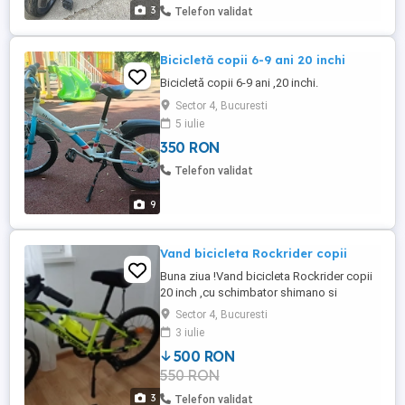
liberă, care ...
3
Telefon validat
Bicicletă copii 6-9 ani 20 inchi
Bicicletă copii 6-9 ani ,20 inchi.
Sector 4, Bucuresti
5 iulie
350 RON
Telefon validat
9
Vand bicicleta Rockrider copii
Buna ziua !Vand bicicleta Rockrider copii
20 inch ,cu schimbator shimano si
accesoriile din imagini.Nu livrez prin
Sector 4, Bucuresti
curier!Multumesc
3 iulie
500 RON
550 RON
3
Telefon validat