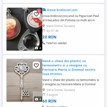
Doua brelocuri,noi.
1
Doua brelocuri,noi,unul cu Papa Ioan Paul
al II-lea,adus din Polonia cu multi ani in
urma si celalalt adus din fosta URSS si
Vatra Dornei, Suceava
are o lupa in interior.Si acesta este foarte
azi 07:48
vechi.Se vede in poze cum arata
20 RON
deschis.Pret=20 lei ambele+taxele
postale. Plata se face in avans in contul
Telefon validat
meu la BT
4
Vand o cheie din plastic cu
termometru si o imagine cu
Fecioara Maria si Domnul nostru
Isus Hristos.
Vand o cheie din plastic cu termometru si
o imagine cu Fecioara Maria si Domnul
nostru Isus Hristos.Este adusa de la
Vatra Dornei, Suceava
Ierusalim.Pret=60 lei.Detalii: Lungime=22
5 august
cm Latime sus=8,5 cm Latime jos=5 cm
4
60 RON
Cer si ofer maxima seriozitate. Va
multumesc pentru intelegere!