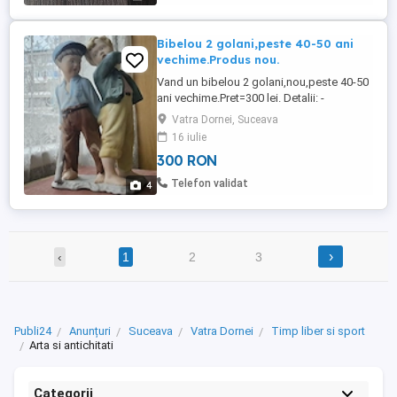
intelegere!
Bibelou 2 golani,peste 40-50 ani
vechime.Produs nou.
Vand un bibelou 2 golani,nou,peste 40-50
ani vechime.Pret=300 lei. Detalii: -
Inaltime=29cm -Circumferinta sus=32cm -
Vatra Dornei, Suceava
Circumferinta mijloc=42cm -Circumferinta
16 iulie
jos=39cm Cer si ofer maxima
300 RON
seriozitate!Va multumesc pentru
intelegere!
Telefon validat
4
›
‹
1
2
3
Publi24
Anunțuri
Suceava
Vatra Dornei
Timp liber si sport
Arta si antichitati
Categorii