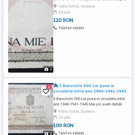
fiecare bancnota in parte: -23 martie 1943-
Vatra Dornei, Suceava
1buc. -2 mai 1944- 1buc. -10 octombrie
24 iulie
1944- 1buc. Starea lor se poate vedea in
120 RON
poze.Rog si ofer maxima seriozitate.Nu
sunati cu numar ascuns ca aveti apelurile
Telefon validat
blocate ...
6
3 Bancnote 500 Lei puse in
1
circulatie intre anii 1940-1941-1943.
3 Bancnote 500 Lei puse in circulatie intre
anii 1940-1941-1943.Mai jos aveti detalii
despre fiecare bancnota in parte: -1
Vatra Dornei, Suceava
noiembrie 1940- 1buc. -22 iulie 1941-
23 iulie
1buc. -26 ianuarie 1943- 1buc. Starea lor
100 RON
se poate vedea in poze. Cer si ofer
seriozitate maxima.Pret pt toate=100
Telefon validat
6