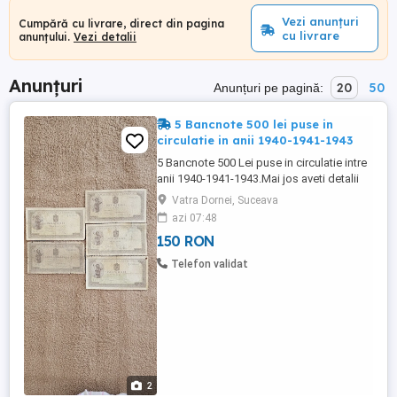
Vezi anunțuri
Cumpără cu livrare, direct din pagina
cu livrare
anunțului.
Vezi detalii
Anunțuri
20
50
Anunțuri pe pagină:
5 Bancnote 500 lei puse in
circulatie in anii 1940-1941-1943
5 Bancnote 500 Lei puse in circulatie intre
anii 1940-1941-1943.Mai jos aveti detalii
despre fiecare bancnota in parte: -1
Vatra Dornei, Suceava
noiembrie 1940- 2buc. -22 iulie 1941-
azi 07:48
2buc. -26 ianuarie 1943- 1buc. Starea lor
150 RON
se poate vedea in poze.Pret pentru
toate=150 lei.La bucata pretul va creste in
Telefon validat
functie de starea bancnotei.Cer ...
2