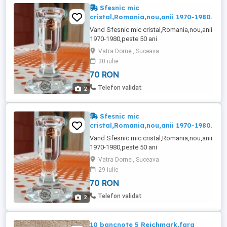
Sfesnic mic
cristal,Romania,nou,anii 1970-1980.
Vand Sfesnic mic cristal,Romania,nou,anii
1970-1980,peste 50 ani
vechime.Pret=70lei.Detalii aveti mai jos:
Vatra Dornei, Suceava
Inaltime=10,7cm Diametru sus=4cm
30 iulie
Diametru jos=6,6cm Pozele sunt reale!Cer
70 RON
si ofer maxima seriozitate. Va multumesc
pentru intelegere!
Telefon validat
2
Sfesnic mic
cristal,Romania,nou,anii 1970-1980.
Vand Sfesnic mic cristal,Romania,nou,anii
1970-1980,peste 50 ani
vechime.Pret=70lei.Detalii aveti mai jos:
Vatra Dornei, Suceava
Inaltime=10,7cm Diametru sus=4cm
29 iulie
Diametru jos=6,6cm Pozele sunt reale!Cer
70 RON
si ofer maxima seriozitate. Va multumesc
pentru intelegere!
Telefon validat
2
10 bancnote 5 Reichmark,fara