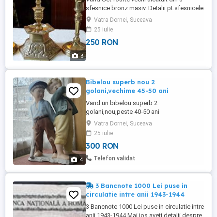
sfesnice bronz masiv. Detalii pt.sfesnicele
mici: -Inaltime=15cm. -Diametru jos=8cm. -
Vatra Dornei, Suceava
Diametru sus=4cm. Detalii despre
25 iulie
sfesnicul mare: -Inaltime=20cm. -Diametru
250 RON
jos=11cm. -Diametru sus=4cm. Pret=250
lei toate trei.Cer si ofer seriozitate
3
maxima!!!Nu sunati cu numar ...
Bibelou superb nou 2
golani,vechime 45-50 ani
Vand un bibelou superb 2
golani,nou,peste 40-50 ani
vechime.Pret=300 lei. Detalii: -
Vatra Dornei, Suceava
Inaltime=29cm -Circumferinta sus=32cm -
25 iulie
Circumferinta mijloc=42cm -Circumferinta
300 RON
jos=39cm Cer si ofer maxima
seriozitate!Va multumesc pentru
Telefon validat
4
intelegere!
3 Bancnote 1000 Lei puse in
circulatie intre anii 1943-1944
3 Bancnote 1000 Lei puse in circulatie intre
anii 1943-1944.Mai jos aveti detalii despre