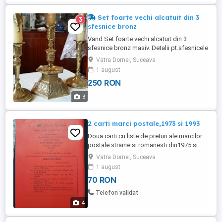
Set foarte vechi alcatuit din 3
3
sfesnice bronz
Vand Set foarte vechi alcatuit din 3
sfesnice bronz masiv. Detalii pt.sfesnicele
mici: -Inaltime=15cm. -Diametru jos=8cm. -
Vatra Dornei, Suceava
Diametru sus=4cm. Detalii despre
1 august
sfesnicul mare: -Inaltime=20cm. -Diametru
250 RON
jos=11cm. -Diametru sus=4cm. Pret=250
lei toate trei.Cer si ofer seriozitate
3
maxima!!!Nu sunati cu numar ...
2 carti marci postale,1973 si 1993
Doua carti cu liste de preturi ale marcilor
postale straine si romanesti din1975 si
1993.Pret=40 lei bucata. Cine le
Vatra Dornei, Suceava
achizitioneaza pe amandoua va plati doar
1 august
70lei.Cer si ofer maxima seriozitate. Va
70 RON
multumesc pentru intelegere !
Telefon validat
4