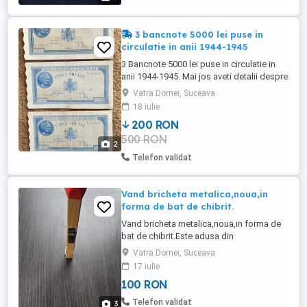
lei.Plata se face in avans ...
3 bancnote 5000 lei puse in
circulatie in anii 1944-1945
3 Bancnote 5000 lei puse in circulatie in
anii 1944-1945. Mai jos aveti detalii despre
fiecare in parte: -2 mai 1944-2 buc. -20
Vatra Dornei, Suceava
martie 1945-1 buc Starea lor se vede in
18 iulie
poze. Pret pentru toate=200 lei. La bucata
200 RON
pretul va creste putin in functie de starea
500 RON
bancnotei. Cer si ofer maxima seriozitate.
2
Va ...
Telefon validat
Vand bricheta metalica,noua,in
forma de bat de chibrit.
Vand bricheta metalica,noua,in forma de
bat de chibrit.Este adusa din
strainatate.Este incarcata cu gaz si
Vatra Dornei, Suceava
functionala suta la suta!Pret=100 lei.Detalii
17 iulie
aveti mai jos: -Lungime=18,5 cm -
100 RON
Latime=1,2 cm Cer si ofer maxima
seriozitate!Va multumesc pentru
Telefon validat
3