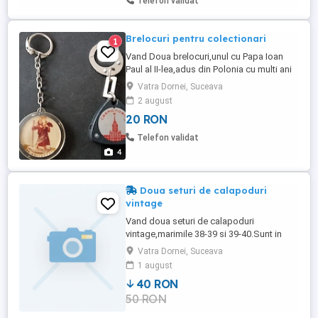
Telefon validat
Brelocuri pentru colectionari
1
Vand Doua brelocuri,unul cu Papa Ioan
Paul al II-lea,adus din Polonia cu multi ani
in urma si celalalt adus din fosta URSS si
Vatra Dornei, Suceava
are o lupa in interior.Si acesta este foarte
2 august
vechi.Se vede in poze cum arata
20 RON
deschis.Pret=20 lei ambele+taxele
postale.Cer si ofer maxima seriozitate!Va
Telefon validat
multumesc pentru inte ...
4
Doua seturi de calapoduri
vintage
Vand doua seturi de calapoduri
vintage,marimile 38-39 si 39-40.Sunt in
stare f.buna,dupa cum se poate observa
Vatra Dornei, Suceava
in pozele atasate.Cer si ofer maxima
1 august
seriozitate.Nu sunati cu numere private ca
40 RON
aveti din start apelurile blocate.Pret
50 RON
vanzare pt ambele perechi=40 lei.Plata se
va face in avans in contul meu ...