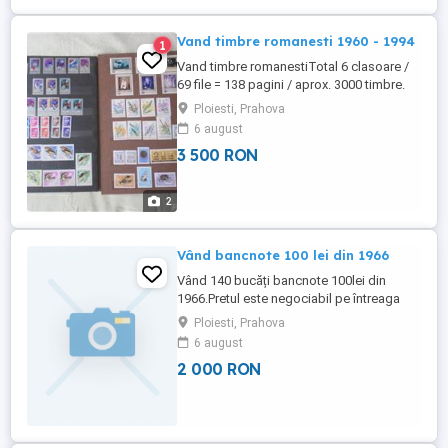
Vand timbre romanesti 1960 - 1994
1
Vand timbre romanestiTotal 6 clasoare /
69 file = 138 pagini / aprox. 3000 timbre.
Relatii la tel.
Ploiesti, Prahova
6 august
3 500 RON
2
Vând bancnote 100 lei din 1966
Vând 140 bucăți bancnote 100lei din
1966.Pretul este negociabil pe întreaga
cantitate
Ploiesti, Prahova
6 august
2 000 RON