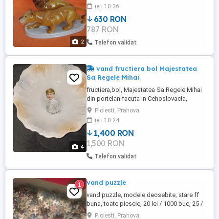
și nu au nici un defect. Prețul este
ieri 10:36
negociabil.
630 RON
787 RON
2
Telefon validat
vand fructiera bol Majestatea
Sa Regele Mihai
fructiera,bol, Majestatea Sa Regele Mihai
din portelan facuta in Cehoslovacia,
pictata imaginea regelui in atelierele
Ploiesti, Prahova
Julietta. Dimensiune fructiera diametru 24
ieri 10:24
cm, inaltime 7cm
1,400 RON
1,500 RON
4
Telefon validat
vand puzzle
1
vand puzzle, modele deosebite, stare ff
buna, toate piesele, 20 lei / 1000 buc, 25 /
1500 buc
Ploiesti, Prahova