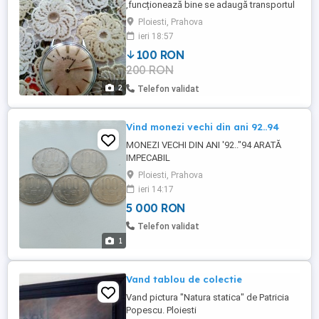
,funcționează bine se adaugă transportul
Ploiesti, Prahova
ieri 18:57
100 RON
200 RON
2
Telefon validat
Vind monezi vechi din ani 92..94
MONEZI VECHI DIN ANI '92.."94 ARATĂ
IMPECABIL
Ploiesti, Prahova
ieri 14:17
5 000 RON
Telefon validat
1
Vand tablou de colectie
Vand pictura "Natura statica" de Patricia
Popescu. Ploiesti