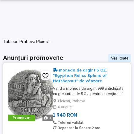
Tablouri Prahova Ploiesti
Anunțuri promovate
Vezi toate
moneda de argint 5 OZ.
"Egyptian Relics Sphinx of
Hatshepsut" de vânzare
Vand o moneda de argint 999 antichizata
cu greutatea de 5 Oz. pentru colecționari
investitii. Se vinde in ambalajul original, in
Ploiesti, Prahova
stare perfecta. Monetăria Scottsdale din
6 august
SUA sta la originea acestei piese dintr-o
1 940 RON
serie de 20.000 exemplare.
Promovat
4
Telefon validat
Repostat la fiecare 2 ore