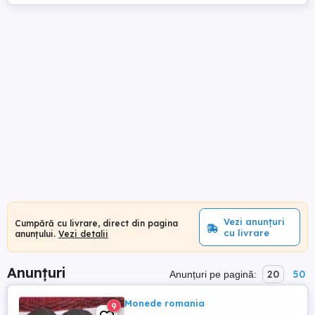
Vezi anunțuri
Cumpără cu livrare, direct din pagina
cu livrare
anunțului.
Vezi detalii
Anunțuri
20
50
Anunțuri pe pagină:
Monede romania
9