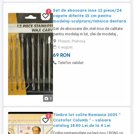
Set de ebosoare inox 12 piese/24
7
capete diferite 15 cm pentru
modelaj-sculptura/tehnica dentara
Set de ebosoare din otel inox de calitate
pentru modelaj in lut, clei de modelaj ,
ceara, ipsos ,etc. , din inox ,12 piese a
Ploiesti, Prahova
cate doua capete , 24 capete diferite
6 august
lungime 15-16 cm , set nou furnizat in
69 RON
blister . Greutate totala 0.252 Kg. Sunt
realizate pentru piata occidentala cu
Telefon validat
provenienta Marea ...
3
Timbre lot colite Romania 2005 "
2
Cristofor Columb " - valoare
catalog 18.80 Lei de la 4 Lei
Colite nestampilate pe leul nou ( RON) cu