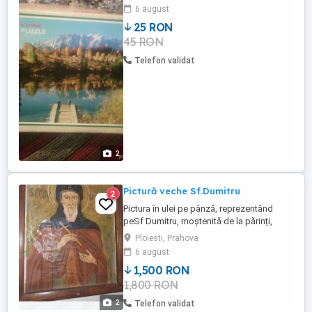
6 august
25 RON
45 RON
Telefon validat
2
Pictură veche Sf.Dumitru
2
Pictura în ulei pe pânză, reprezentând
peSf Dumitru, moștenită de la părinți,
adusa din Moldova, piesă veche ,păstrată
Ploiesti, Prahova
foarte bine, preț 1500lei,predare Ploiești
6 august
1,500 RON
1,800 RON
2
Telefon validat