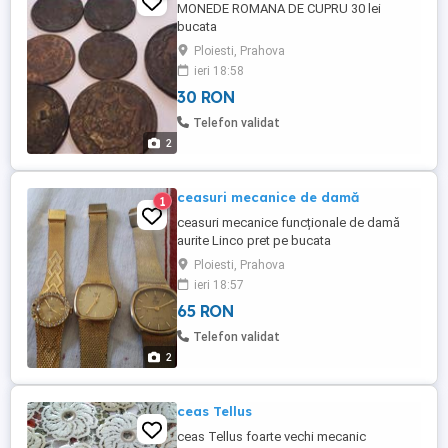
MONEDE ROMANA DE CUPRU 30 lei
bucata
Ploiesti, Prahova
ieri 18:58
30 RON
Telefon validat
2
ceasuri mecanice de damă
1
ceasuri mecanice funcționale de damă
aurite Linco pret pe bucata
Ploiesti, Prahova
ieri 18:57
65 RON
Telefon validat
2
ceas Tellus
ceas Tellus foarte vechi mecanic