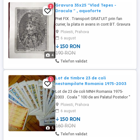
Gravura 35x25 "Vlad Tepes -
2
Dracula " , aquaforte
Pret FIX . Transport GRATUIT prin fan
curier, la plata in avans in cont BT. Gravura
proprie Bran Castelul Reginei Maria -
Ploiesti, Prahova
tehnica aquaforte placa otel , transfer pe
6 august
presa de gravura - dimensiuni stampa 26 x
150 RON
19 cm - hartie alb - fildes 246 gr. mp -
190 RON
cerneala Charbonnel Franta - dimensiune
4
...
Telefon validat
Lot de timbre 23 de coli
1
nestampilate Romania 1975-2003
Lot de 23 de coli MNH Romania 1975-
2003 . Coala " 100 de ani Palatul Postelor "
2001 cu tete-beche este jumatate . Serii
Ploiesti, Prahova
complete in coala , impecabile
6 august
nestampilate . In foto doar 16 coli ,
150 RON
sistemul nu permite mai multe fotografii .
160 RON
Transport Posta Romana ramburs + 18 Lei
5
.
Telefon validat