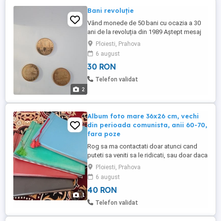
Bani revoluție
Vând monede de 50 bani cu ocazia a 30
ani de la revoluția din 1989 Aștept mesaj
Preț negociabil
Ploiesti, Prahova
6 august
30 RON
Telefon validat
2
Album foto mare 36x26 cm, vechi
din perioada comunista, anii 60-70,
fara poze
Rog sa ma contactati doar atunci cand
puteti sa veniti sa le ridicati, sau doar daca
sunteti de acord cu trimiterea prin curier
Ploiesti, Prahova
rapid si plata integrala in avans. . Pret 4
6 august
albume: 160 lei (40 lei bucata); Pret 1
40 RON
album: 50 lei. . Albume foto din perioada
1
comunista; - dimensiuni mari: 36 x 26 cm; -
Telefon validat
vechi ...