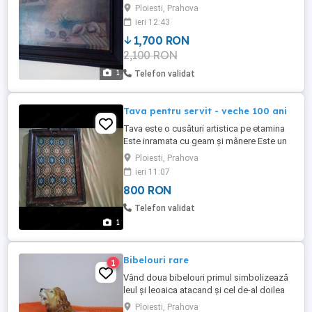
Ploiesti, Prahova
ieri 12:43
1,700 RON
2,100 RON
1
Telefon validat
Tava pentru servit - veche 100 ani
Tava este o cusături artistica pe etamina
Este inramata cu geam și mânere Este un
obiect de arta de 100 ani
Ploiesti, Prahova
ieri 11:07
800 RON
Telefon validat
1
Bibelouri rare
1
Vând doua bibelouri primul simbolizează
leul și leoaica atacand și cel de-al doilea
balerina. Ambele au aproximativ 90 de ani
Ploiesti, Prahova