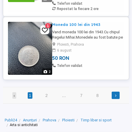
Telefon validat
Repostat la fiecare 2 ore
Moneda 100 lei din 1943
1
Vand moneda 100 lei din 1943.Cu chipul
Regelui Mihai.Monedele au fost batute pe
rondele de fier placat cu nichel fabricate
Ploiesti, Prahova
de firma germana Vereinigte Deutsche
6 august
Metallwerke Ag(VDM) la Altena,oras din
50 RON
landul Renania de nord Westfalia.Uzin
Altena se ocupa in special de produse din
Telefon validat
nichel si aici au fost ...
2
›
‹
1
2
…
7
8
Publi24
Anunțuri
Prahova
Ploiesti
Timp liber si sport
Arta si antichitati