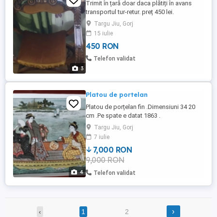
Trimit în țară doar daca plătiți în avans
transportul tur-retur. preț 450 lei.
Targu Jiu, Gorj
15 iulie
450 RON
Telefon validat
3
Platou de portelan
Platou de porțelan fin .Dimensiuni 34 20
cm .Pe spate e datat 1863 .
Targu Jiu, Gorj
7 iulie
7,000 RON
9,000 RON
4
Telefon validat
›
‹
1
2