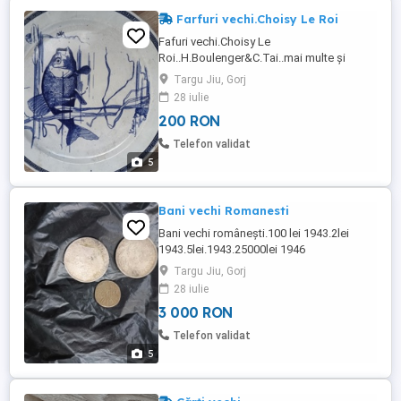
Farfuri vechi.Choisy Le Roi
Fafuri vechi.Choisy Le
Roi..H.Boulenger&C.Tai..mai multe și
diferite picturi.
Targu Jiu, Gorj
28 iulie
200 RON
Telefon validat
5
Bani vechi Romanesti
Bani vechi românești.100 lei 1943.2lei
1943.5lei.1943.25000lei 1946
Targu Jiu, Gorj
28 iulie
3 000 RON
Telefon validat
5