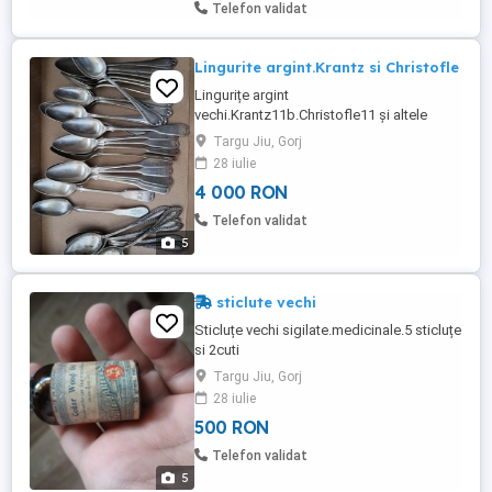
Telefon validat
Lingurite argint.Krantz si Christofle
Lingurițe argint
vechi.Krantz11b.Christofle11 și altele
Targu Jiu, Gorj
28 iulie
4 000 RON
Telefon validat
5
sticlute vechi
Sticluțe vechi sigilate.medicinale.5 sticluțe
si 2cuti
Targu Jiu, Gorj
28 iulie
500 RON
Telefon validat
5