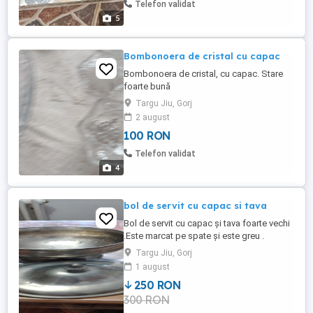
Telefon validat
5
Bombonoera de cristal cu capac
Bombonoera de cristal, cu capac. Stare
foarte bună
Targu Jiu, Gorj
2 august
100 RON
Telefon validat
4
bol de servit cu capac si tava
Bol de servit cu capac și tava foarte vechi
.Este marcat pe spate și este greu .
Targu Jiu, Gorj
1 august
250 RON
300 RON