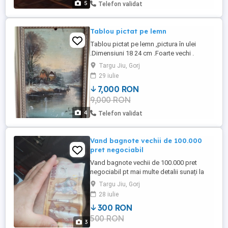
5
Telefon validat
Tablou pictat pe lemn
Tablou pictat pe lemn ,pictura în ulei
.Dimensiuni 18 24 cm .Foarte vechi .
Targu Jiu, Gorj
29 iulie
7,000 RON
9,000 RON
4
Telefon validat
Vand bagnote vechii de 100.000
pret negociabil
Vand bagnote vechii de 100.000 pret
negociabil pt mai multe detalii sunați la
Targu Jiu, Gorj
28 iulie
300 RON
500 RON
3