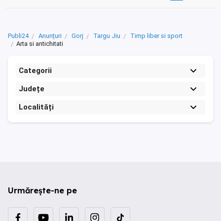
Publi24
Anunțuri
Gorj
Targu Jiu
Timp liber si sport
Arta si antichitati
Categorii
Județe
Localități
Urmărește-ne pe