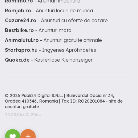
Romimo.ro
- Anunturi imobiliare
Romjob.ro
- Anunturi locuri de munca
Cazare24.ro
- Anunturi cu oferte de cazare
Bestbike.ro
- Anunturi moto
Animalutul.ro
- Anunturi gratuite animale
Startapro.hu
- Ingyenes Apróhirdetés
Quoka.de
- Kostenlose Kleinanzeigen
© 2026 Publi24 Digital S.R.L. | Bulevardul Dacia nr 34,
Oradea 410346, Romania | Tax ID: RO20201084 -
site de
anunturi gratuite
26.08.06.c0c206c