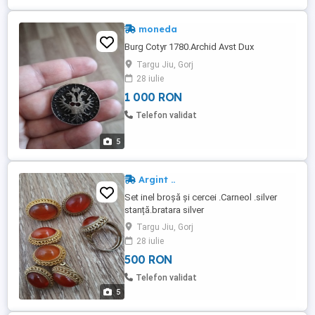
moneda
Burg Cotyr 1780.Archid Avst Dux
Targu Jiu, Gorj
28 iulie
1 000 RON
Telefon validat
5
Argint ..
Set inel broșă și cercei .Carneol .silver
stanță.bratara silver
Targu Jiu, Gorj
28 iulie
500 RON
Telefon validat
5