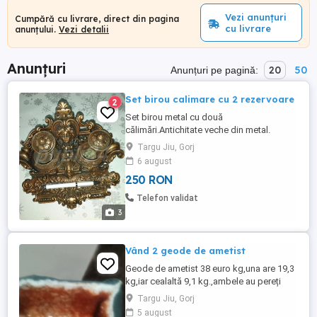
Vezi anunțuri
Cumpără cu livrare, direct din pagina
cu livrare
anunțului.
Vezi detalii
Anunțuri
20
50
Anunțuri pe pagină:
Set birou calimare cu 2 rezervoare
2
Set birou metal cu două
călimări.Antichitate veche din metal.
Targu Jiu, Gorj
6 august
250 RON
Telefon validat
3
Vând 2 geode de ametist
Geode de ametist 38 euro kg,una are 19,3
kg,iar cealaltă 9,1 kg.,ambele au pereți
subtiri
Targu Jiu, Gorj
5 august