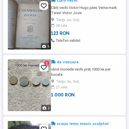
Cărți vechi
Cărți vechi.Victor Hugo.jules Verne.mark
Twain Victor Joze
Targu Jiu, Gorj
28 iulie
123 RON
Telefon validat
5
de vanzare
1
vând monede vechi preț 1000 lei per
bucata
Targu Jiu, Gorj
27 iulie
1 000 RON
1
scaun lemn masiv sculptat