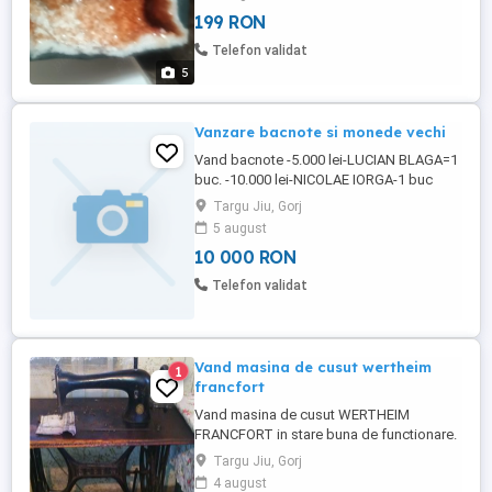
199 RON
Telefon validat
5
Vanzare bacnote si monede vechi
Vand bacnote -5.000 lei-LUCIAN BLAGA=1
buc. -10.000 lei-NICOLAE IORGA-1 buc
-2.000 lei-Eclipsa =1 buc.,stare mai
Targu Jiu, Gorj
proasta -1.000 lei-MIHAI EMINESCU-1 buc
5 august
-100 lei-RSR,NICOLAE BALCESCU-2
10 000 RON
buc,una stare foarte buna si alta putin
deteriorata -5 lei RSR =1 buc -20 lei
Telefon validat
Ecaterina Teodoroiu=2 buc. Monede -50 ...
Vand masina de cusut wertheim
1
francfort
Vand masina de cusut WERTHEIM
FRANCFORT in stare buna de functionare.
Pret fix 1.000 Euro.
Targu Jiu, Gorj
4 august