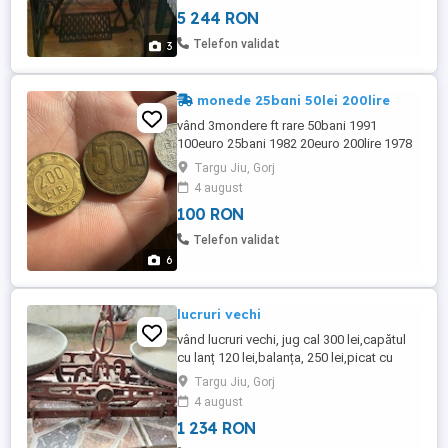
5 244 RON
Telefon validat
3
monede 25bani 50lei 200lire
vând 3mondere ft rare 50bani 1991
100euro 25bani 1982 20euro 200lire 1978
20euro
Targu Jiu, Gorj
4 august
100 RON
Telefon validat
6
lucruri vechi
vând lucruri vechi, jug cal 300 lei,capătul
cu lanț 120 lei,balanța, 250 lei,picat cu
boxe și discuri 900 lei,lampa și mai am 2
Targu Jiu, Gorj
buc mai mici 300 lei
4 august
1 234 RON