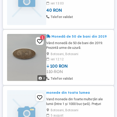
ieri 13:03
40 RON
Telefon validat
Monedă de 50 de bani din 2019
1
Vând monedă de 50 de bani din 2019.
Prezintă urme de uzură.
Botosani, Botosani
ieri 12:12
100 RON
110 RON
2
Telefon validat
monede din toata lumea
Vand monede din foarte multe țări ale
lumii (între 1 și 1000 buc țară). Prețuri
începând de la 1,50 lei buc. Cei interesati
Botosani, Botosani
să lase mesaj cu tara ,valoarea, anul,
5 august