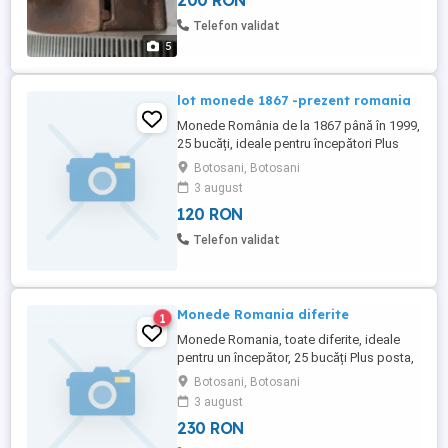
200 RON
Telefon validat
5
lot monede 1867 -prezent romania
Monede România de la 1867 până în 1999,
25 bucăți, ideale pentru începători Plus
posta la cerere poze
Botosani, Botosani
3 august
120 RON
Telefon validat
Monede Romania diferite
1
Monede Romania, toate diferite, ideale
pentru un începător, 25 bucăți Plus posta,
plata in cont brd
Botosani, Botosani
3 august
230 RON