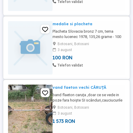
Telefon validat
medalie si placheta
Placheta Slovacia bronz 7 cm, tema
mesto lucenec 1978, 135,26 grame - 100
lei Placheta Franța 1985, aproximativ 300
Botosani, Botosani
grame bronz- 50 euro MEDAILLE BRONZE
3 august
MONNAIE PARIS "AMBASSADE DE
100 RON
FRANCE A WASHINGTON " 1985 PEPIN.
RARE MEDAILLE BRONZE DE LA MONNAIE
Telefon validat
DE PARIS " AMBASSADE DE FRANCE A
WASHINGTON 1985" ...
vand faeton vechi CÂRUȚĂ
band flaeton caruța ,doar ce se vede in
poze fara hoiște SI scânduri,cauciucurile
sunt foarte vechi trebuie schimbate ,preț
Botosani, Botosani
300 euro neg, sunați fara ms
3 august
1 573 RON