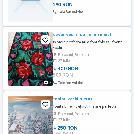
190 RON
Telefon validat
covor vechi foarte intretinut
in stare perfecta nu a fost folosit ..foarte
vechi
Botosani, Botosani
27 iulie
400 RON
500 RON
2
Telefon validat
tablou vechi pictat
foarte bine întreținut in stare perfecta
Botosani, Botosani
27 iulie
250 RON