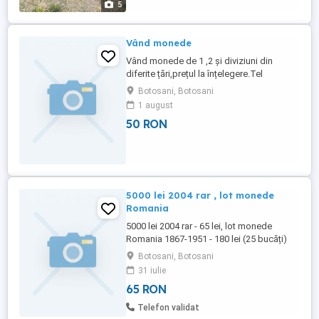
5
Vând monede
Vând monede de 1 ,2 și diviziuni din
diferite țări,prețul la înțelegere.Tel
Botosani, Botosani
1 august
50 RON
5000 lei 2004 rar , lot monede
Romania
5000 lei 2004 rar - 65 lei, lot monede
Romania 1867-1951 - 180 lei (25 bucăți)
Plata in cont Brd Plus posta 15 lei
Botosani, Botosani
31 iulie
65 RON
Telefon validat