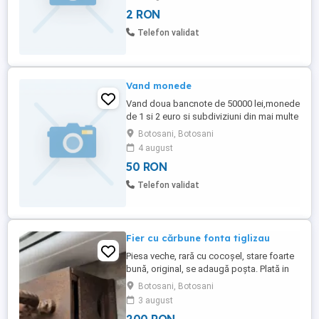
monetaria, varianta dorită. Lista de mai jos
2 RON
poate varia de la o zi la alta- întrebați în
prealabil Lista țărilor : România, Italia,
Telefon validat
Franța, ...
Vand monede
Vand doua bancnote de 50000 lei,monede
de 1 si 2 euro si subdiviziuni din mai multe
tari din UE.
Botosani, Botosani
4 august
50 RON
Telefon validat
Fier cu cărbune fonta tiglizau
Piesa veche, rară cu cocoșel, stare foarte
bună, original, se adaugă poșta. Plată in
cont brd
Botosani, Botosani
3 august