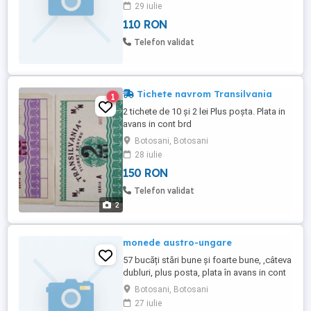
lei cu plata in cont brd și 25 lei ramburs la
29 iulie
cerere poze
110 RON
Telefon validat
Tichete navrom Transilvania
1
2 tichete de 10 și 2 lei Plus poșta. Plata in
avans in cont brd
Botosani, Botosani
28 iulie
150 RON
Telefon validat
2
monede austro-ungare
57 bucăți stări bune și foarte bune, ,câteva
dubluri, plus posta, plata în avans in cont
brd poze la cerere
Botosani, Botosani
27 iulie