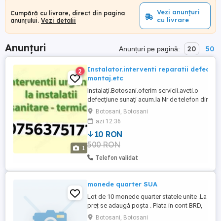
Vezi anunțuri
Cumpără cu livrare, direct din pagina
cu livrare
anunțului.
Vezi detalii
Anunțuri
20
50
Anunțuri pe pagină:
Instalator.interventi reparatii defecțiu
2
montaj.etc
Instalați.Botosani.oferim servicii.aveti.o
defecțiune sunați acum.la Nr de telefon din anu
*Montam,schimbam- chiuveta wc- lavoar=*
Botosani, Botosani
Montam, baterii,baie,bucatarie,etc- * -Montam-
azi 12:36
aragaz-plita.cuptor.etc-*Montam,mașini de spă
10 RON
*Repartii.centrala.termica.ori.ce.model.de.centr
500 RON
= Montam-centrala-aerisirea-calorifere- ...
1
Telefon validat
monede quarter SUA
Lot de 10 monede quarter statele unite .La
preț se adaugă poșta . Plata in cont BRD,
in avans LA CERERE POZE
Botosani, Botosani