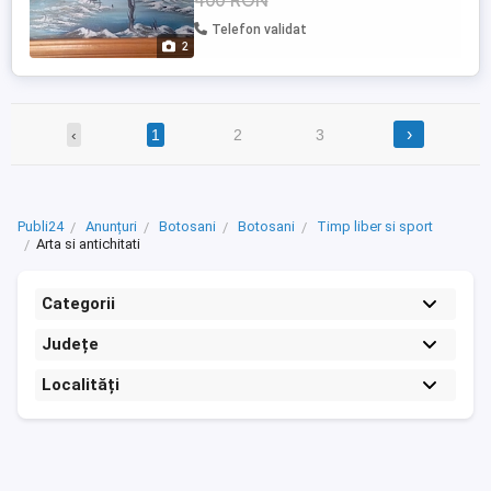
400 RON
Telefon validat
2
›
‹
1
2
3
Publi24
Anunțuri
Botosani
Botosani
Timp liber si sport
Arta si antichitati
Categorii
Județe
Localități