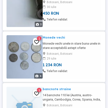
posta 27 lei
Botosani, Botosani
30 iulie
450 RON
Telefon validat
3
Monede vechi
1
Monede vechi unele in stare buna unele in
stare acceptabilă astept oferte
Botosani, Botosani
29 iulie
1 234 RON
Telefon validat
4
bancnote straine
1
14 bancnote 110 lei (Austria, austro-
ungaria, Cambodgia, Corea, Spania, India,
Egipt, Belarus) Se dau și separat. Poșta 18
Botosani, Botosani