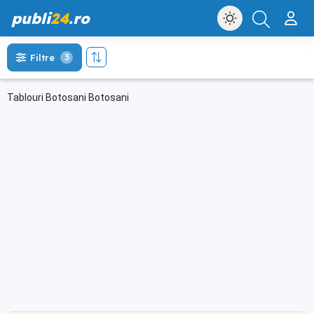
publi
24
.ro
Filtre
3
Tablouri Botosani Botosani