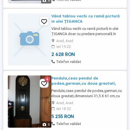
5
Vând tablou vechi cu ramă pictură
in ulei ȚIGANCA
Vând tablou vechi cu ramă pictură in ulei
ȚIGANCA doar cu predare personală în
Arad
Arad, Arad
ieri 19:22
2 628 RON
Telefon validat
Pendula,ceas pendul de
4
podea,german,cu doua greutati,
Pendula,ceas pendul de podea,german,cu
doua greutati,dimensiuni 31,5 X 61 cm,cu
inaltime 187 cm,in stare perfecta de
Arad, Arad
functionare,tragerea se face mecanic,cu
ieri 18:32
cele doua greutati pe lant,bate jumatatile
5 255 RON
si orele fixe,bataia se face pe bare,sunet
melodios.Se poate bloca bataia sau regla
Telefon validat
5
mai incet,cumparat ...