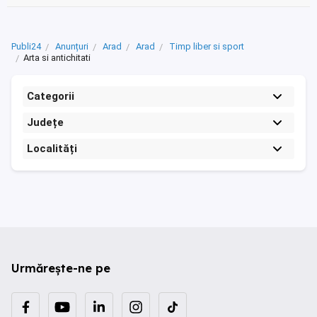
Publi24
Anunțuri
Arad
Arad
Timp liber si sport
Arta si antichitati
Categorii
Județe
Localități
Urmărește-ne pe