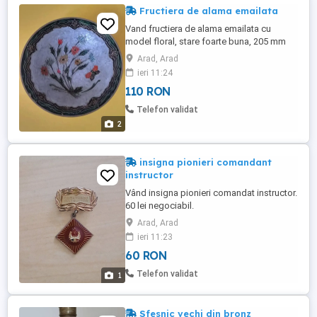
Fructiera de alama emailata
Vand fructiera de alama emailata cu
model floral, stare foarte buna, 205 mm
diametru, 60 mm inaltime.
Arad, Arad
ieri 11:24
110 RON
Telefon validat
2
insigna pionieri comandant
instructor
Vând insigna pionieri comandat instructor.
60 lei negociabil.
Arad, Arad
ieri 11:23
60 RON
Telefon validat
1
Sfesnic vechi din bronz