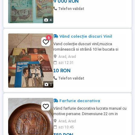
9 000 RON
Telefon validat
4
Vând colecție discuri Vinil
6
Vand colecție duscuri vinil,muzica
românească si străină 10 lei bucata si
pickup de vanzare la preț de 150lei
Arad, Arad
negociabil.
azi 12:31
10 RON
Telefon validat
1
Farfurie decorativa
Vând farfurie decorativa lucrata manual cu
motive persane. Dimensiune 22 cm in
stare perfecta.
Arad, Arad
azi 10:45