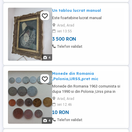
Un tablou lucrat manual
Este foartebine lucrat manual
Arad, Arad
ieri 13:55
3 500 RON
Telefon validat
4
Monede din Romania
,Polonia,URSS,pret mic
Monede din Romania 1963 comunista si
dupa 1990 si din Polonia ,Urss pina in
1990. Livrare posta romana,transportul il
Arad, Arad
plateste cumparatorul circa 15-20
ieri 12:46
lei.Produsul nu este returnabil. Comenzi de
10 RON
la 50 lei.Va rog sa va uitati si la celelalte
anunturi. Pret monede romanesti si straine
Telefon validat
4
10lei buc. .