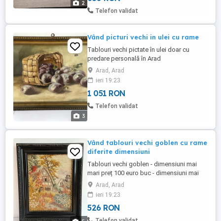
2
figurine elegante, realizate cu detalii
Telefon validat
deosebite.
Vând picturi vechi in ulei cu rame
Tablouri vechi pictate în ulei doar cu
predare personală în Arad
Arad, Arad
ieri 19:23
1 051 RON
Telefon validat
3
Vând tablouri vechi goblen cu rame
diferite dimensiuni
Tablouri vechi goblen - dimensiuni mai
mari preț 100 euro buc - dimensiuni mai
mici preț 50 euro buc
Arad, Arad
ieri 19:23
526 RON
Telefon validat