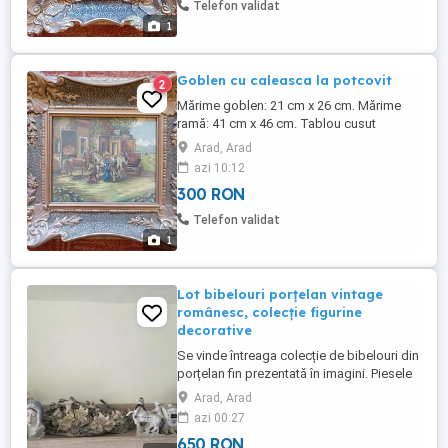
Telefon validat
1
Goblen cu caleasca la potcovit
2
Mărime goblen: 21 cm x 26 cm. Mărime
ramă: 41 cm x 46 cm. Tablou cusut
manual, punct mic.
Arad, Arad
azi 10:12
300 RON
Telefon validat
1
Lot bibelouri porțelan vintage
românesc, colecție figurine
decorative
Se vinde întreaga colecție de bibelouri din
porțelan fin prezentată în imagini. Piesele
sunt obiecte decorative vintage autentice,
Arad, Arad
ideale pentru colecționari, decor retro
azi 00:27
rustic sau completarea unei colecții de
650 RON
epocă. Setul cuprinde o varietate de