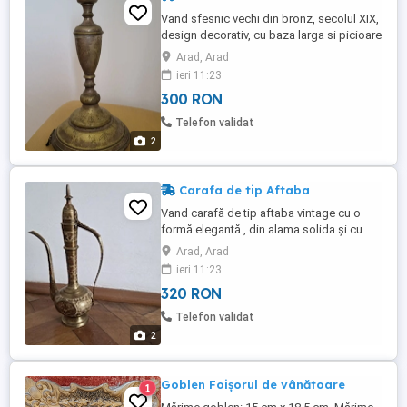
Vand sfesnic vechi din bronz, secolul XIX,
design decorativ, cu baza larga si picioare
mici, 340 mm inaltime, 165 mm diametrul
Arad, Arad
bazei.
ieri 11:23
300 RON
Telefon validat
2
Carafa de tip Aftaba
Vand carafă de tip aftaba vintage cu o
formă elegantă , din alama solida și cu
gravuri florale si orientale , 35,5 cm
Arad, Arad
inaltime.
ieri 11:23
320 RON
Telefon validat
2
Goblen Foișorul de vânătoare
1