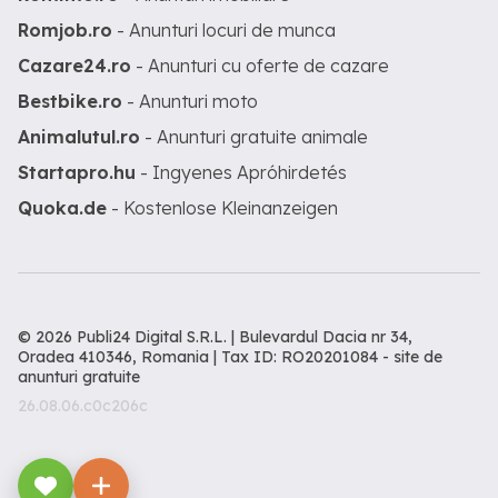
Romjob.ro
- Anunturi locuri de munca
Cazare24.ro
- Anunturi cu oferte de cazare
Bestbike.ro
- Anunturi moto
Animalutul.ro
- Anunturi gratuite animale
Startapro.hu
- Ingyenes Apróhirdetés
Quoka.de
- Kostenlose Kleinanzeigen
© 2026 Publi24 Digital S.R.L. | Bulevardul Dacia nr 34,
Oradea 410346, Romania | Tax ID: RO20201084 -
site de
anunturi gratuite
26.08.06.c0c206c