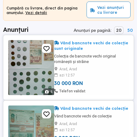
Vezi anunțuri
Cumpără cu livrare, direct din pagina
cu livrare
anunțului.
Vezi detalii
Anunțuri
20
50
Anunțuri pe pagină:
Vând bancnote vechi de colecție
sunt originale
Colecția de bancnote vechi original
românești și străine
Arad, Arad
azi 12:57
30 000 RON
Telefon validat
5
Vând bancnote vechi de colecție
Vând bancnote vechi de colecție
Arad, Arad
azi 12:57