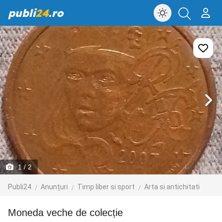
publi
24
.ro
1
/ 2
Publi24
Anunțuri
Timp liber si sport
Arta si antichitati
Moneda veche de colecție