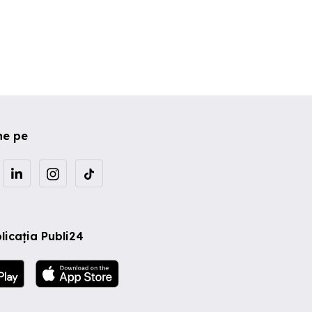
ne pe
licația Publi24