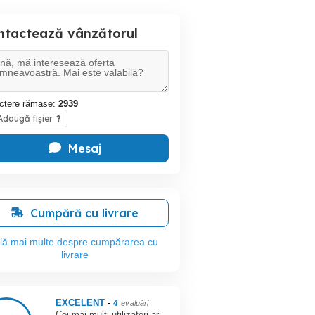
ntactează vânzătorul
ctere rămase:
2939
daugă fișier
?
Mesaj
Cumpără cu livrare
flă mai multe despre cumpărarea cu
livrare
EXCELENT
-
4
evaluări
Cei mai mulți utilizatori ar