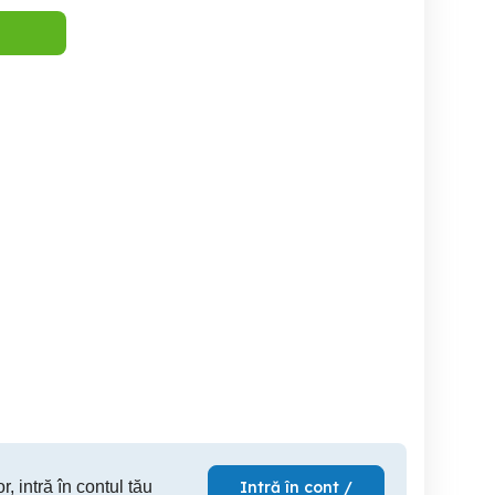
Diverse vechituri !
Moara de măcinat cereale
vand ta
veche
Topoloveni
Hodosa
Cl
100 RON
100 RON
12
r, intră în contul tău
Intră în cont /