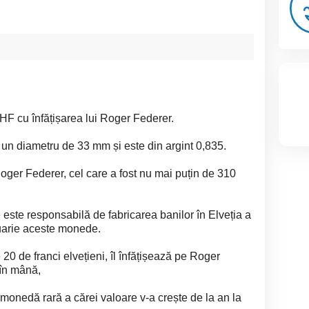
F cu înfățișarea lui Roger Federer.
un diametru de 33 mm și este din argint 0,835.
oger Federer, cel care a fost nu mai puțin de 310
este responsabilă de fabricarea banilor în Elveția a
nuarie aceste monede.
0 de franci elvețieni, îl înfățișează pe Roger
 în mână,
 monedă rară a cărei valoare v-a crește de la an la