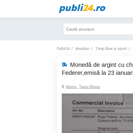
publi
24
.ro
Publi24
Anunțuri
Timp liber si sport
Monedă de argint cu chi
Federer,emisă la 23 ianuar
Mures
,
Targu Mures