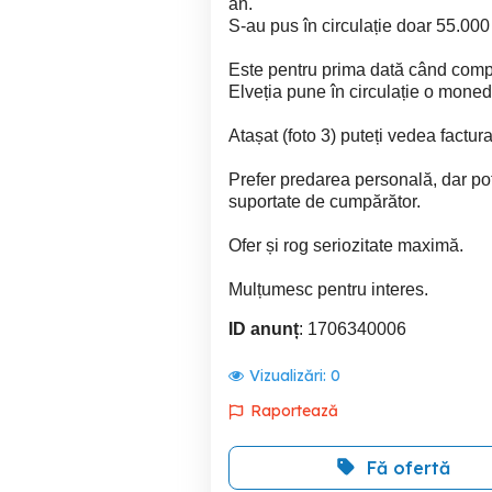
an.
S-au pus în circulație doar 55.00
Este pentru prima dată când compa
Elveția pune în circulație o moned
Atașat (foto 3) puteți vedea fact
Prefer predarea personală, dar pot t
suportate de cumpărător.
Ofer și rog seriozitate maximă.
Mulțumesc pentru interes.
ID anunț
: 1706340006
Vizualizări:
0
Raportează
Fă ofertă