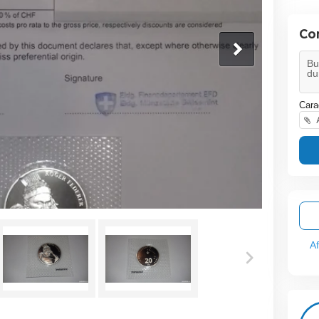
Co
Cara
A
A