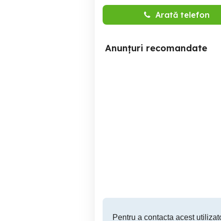
Arată telefon
Anunțuri recomandate
Ceas (pendula) de perete -
deferite modele
Targu Mures
50 RON
Pentru a contacta acest utilizato