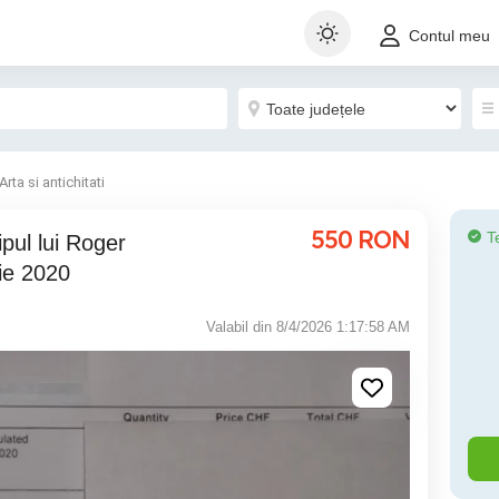
Contul meu
Arta si antichitati
550
RON
T
pul lui Roger
ie 2020
Valabil din 8/4/2026 1:17:58 AM