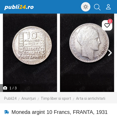
publi
24
.ro
2
1
/ 3
Publi24
Anunțuri
Timp liber si sport
Arta si antichitati
Moneda argint 10 Francs, FRANTA, 1931