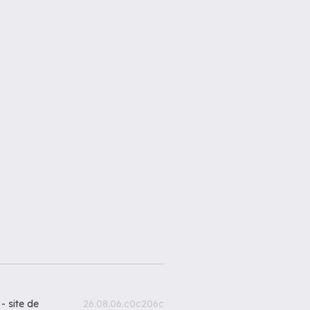
 -
site de
26.08.06.c0c206c