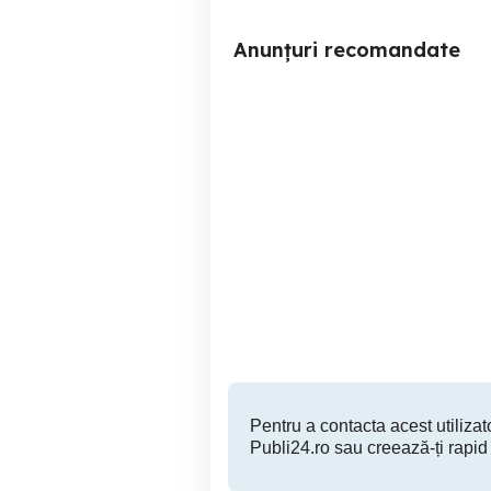
Anunțuri recomandate
Moneda argint 2 Shillings,
Moneda argint 50 F
MAREA BRITANIE, 1945
Sector 3
45 RON
Pentru a contacta acest utilizato
Publi24.ro sau creează-ți rapid