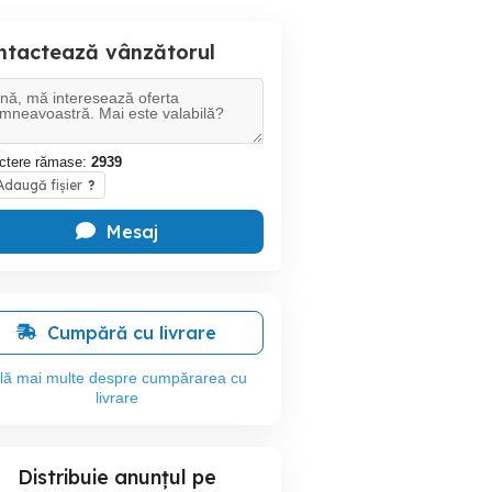
ntactează vânzătorul
ctere rămase:
2939
daugă fișier
?
Mesaj
Cumpără cu livrare
flă mai multe despre cumpărarea cu
livrare
Distribuie anunțul pe