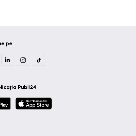
ne pe
licația Publi24