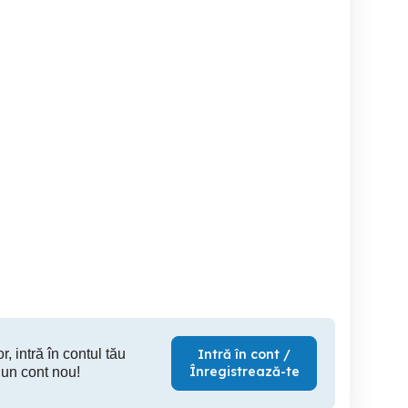
ils,
Moneda argint 5 Rials,
veche jucarie plus kinky
IRAQ, 1959
IRAN, 1944
haioasa,
vintage re
Sector 3
Sector 3
S
55 RON
100 RON
10
r, intră în contul tău
Intră în cont /
Înregistrează-te
 un cont nou!