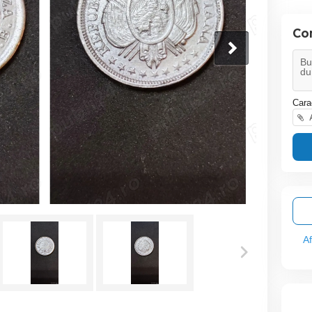
Co
Cara
A
A