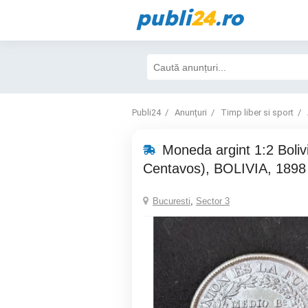
publi
24
.ro
Publi24
Anunțuri
Timp liber si sport
Moneda argint 1:2 Boliv
Centavos), BOLIVIA, 1898
Bucuresti
,
Sector 3