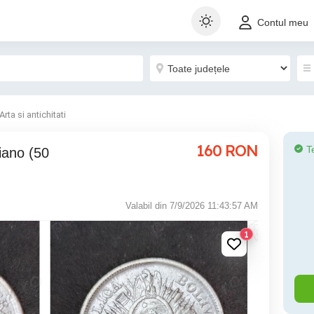
Contul meu
Arta si antichitati
160
RON
T
iano (50
Valabil din 7/9/2026 11:43:57 AM
1