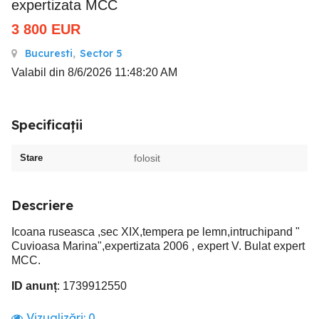
expertizata MCC
3 800
EUR
Bucuresti
,
Sector 5
Valabil din 8/6/2026 11:48:20 AM
Specificații
Stare
folosit
Descriere
Icoana ruseasca ,sec XIX,tempera pe lemn,intruchipand "
Cuvioasa Marina",expertizata 2006 , expert V. Bulat expert
MCC.
ID anunț
: 1739912550
Vizualizări:
0