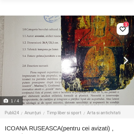
1
1
/ 4
Publi24
Anunțuri
Timp liber si sport
Arta si antichitati
ICOANA RUSEASCA(pentru cei avizati) ,