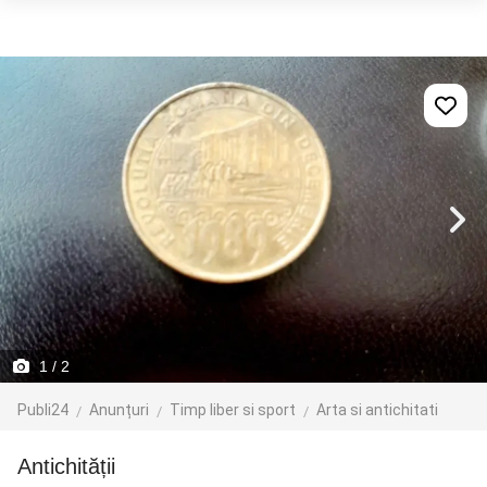
1
/ 2
Publi24
Anunțuri
Timp liber si sport
Arta si antichitati
antichității