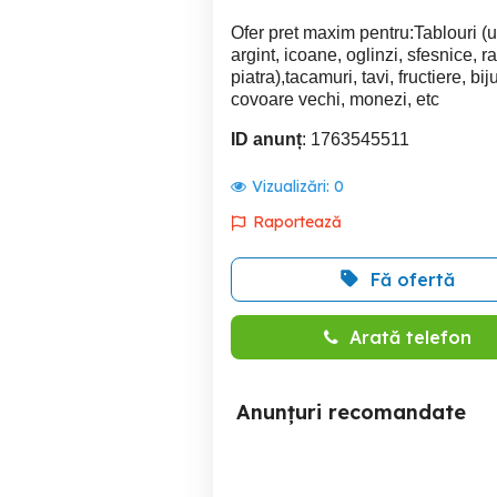
Ofer pret maxim pentru:Tablouri (ul
argint, icoane, oglinzi, sfesnice, 
piatra),tacamuri, tavi, fructiere, bij
covoare vechi, monezi, etc
ID anunț
: 1763545511
Vizualizări:
0
Raportează
Fă ofertă
Arată telefon
Anunțuri recomandate