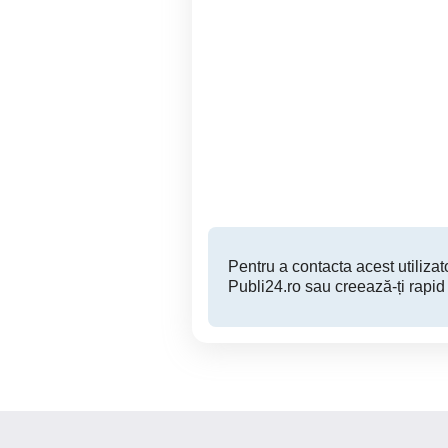
KENT si ASSOS - Tigari
vechi de colectie
Sector 3
150 RON
Pentru a contacta acest utilizato
Publi24.ro sau creează-ți rapid