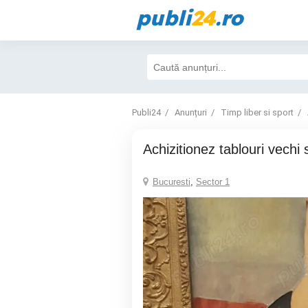
publi
24
.ro
Publi24
Anunțuri
Timp liber si sport
Achizitionez tablouri vechi s
Bucuresti
,
Sector 1