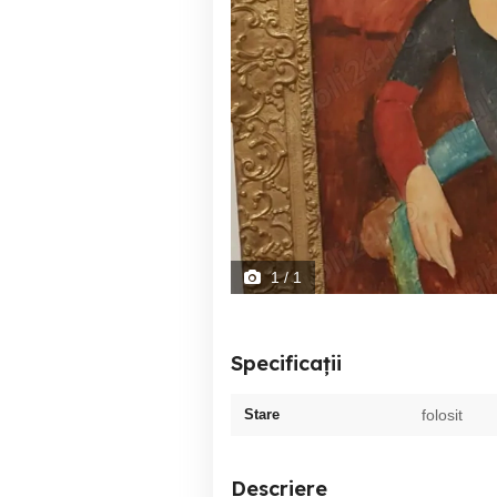
1
/ 1
Specificații
Stare
folosit
Descriere