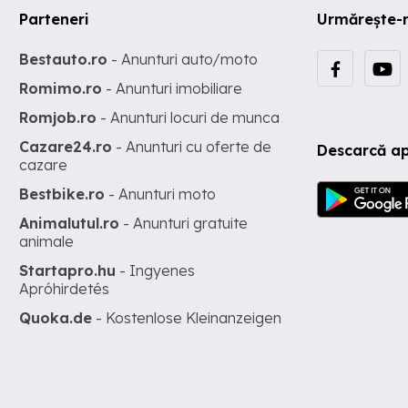
Parteneri
Urmărește-
Bestauto.ro
- Anunturi auto/moto
Romimo.ro
- Anunturi imobiliare
Romjob.ro
- Anunturi locuri de munca
Cazare24.ro
- Anunturi cu oferte de
Descarcă ap
cazare
Bestbike.ro
- Anunturi moto
Animalutul.ro
- Anunturi gratuite
animale
Startapro.hu
- Ingyenes
Apróhirdetés
Quoka.de
- Kostenlose Kleinanzeigen