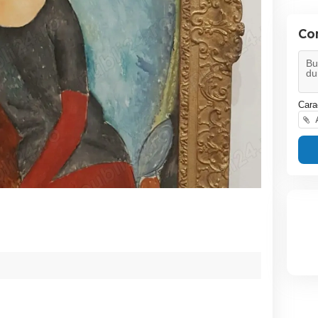
Co
Cara
A