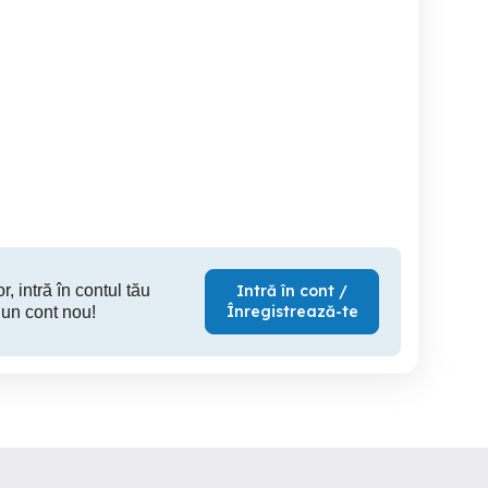
Covor vechi oltenesc
Moneda veche de colecție
Colectie 
Sibiu
Ramnicu Sarat
600 EUR
12,500 EUR
2
r, intră în contul tău
Intră în cont /
Înregistrează-te
 un cont nou!