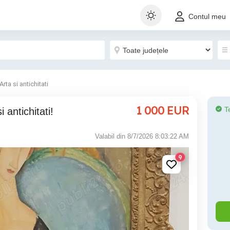
Contul meu
Arta si antichitati
1 000
EUR
T
i antichitati!
Valabil din 8/7/2026 8:03:22 AM
9