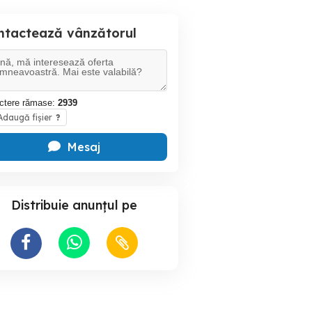
ntactează vânzătorul
ctere rămase:
2939
daugă fișier
?
Mesaj
Distribuie anunțul pe