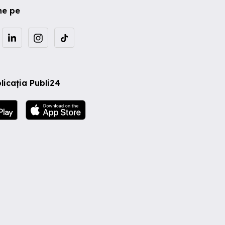
ne pe
licația Publi24