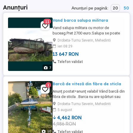
Anunțuri
20
50
Anunțuri pe pagină:
Vand barca salupa militara
11
Vand salupa militara cu motor de
buceag.Pret 2700 euro.Salupa se poate
vedea in Drobeta Turnu
Drobeta-Turnu Severin, Mehedinti
Severin.Dimensiuni: L=7.95m l=2.18m
ieri 08:29
h=2.19m. Motor SR211.4T 102.95KW
13 647 RON
benzina tabla de otel fabricata la
Mangalia
Telefon validat
7
Barcă de viteză din fibra de sticla
1
Anunț postat=anunț valabil Vând barcă din
fibra de sticla . Barca nu are spărturi sau
fisuri însă trebuie făcute lucrări de
Drobeta-Turnu Severin, Mehedinti
vopsitorie. Lungime 4 m , lățime 1,6m.
5 august
Pentru 4 persoane. Vă rog nu veniți cu
4,462 RON
prețuri nesimțite, un drum de Italia dus-
4,986 RON
intors costă 500-600 euro + timpul pierdut.
negocierea se ...
10
Telefon validat