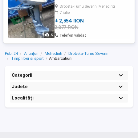
ptr.inf.sunati la tel. am mai multe motoare
Drobeta-Turnu Severin, Mehedinti
de la 2.5hp la 25hp
7 iulie
2,354 RON
2,877 RON
5
Telefon validat
Publi24
Anunțuri
Mehedinti
Drobeta-Turnu Severin
Timp liber si sport
Ambarcatiuni
Categorii
Județe
Localități