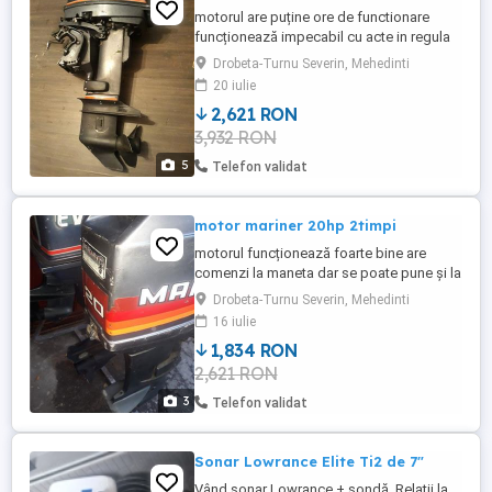
motorul are puține ore de functionare
funcționează impecabil cu acte in regula
recent adus comenzi la distanță ptr.inf.tel.
Drobeta-Turnu Severin, Mehedinti
20 iulie
2,621 RON
3,932 RON
5
Telefon validat
motor mariner 20hp 2timpi
motorul funcționează foarte bine are
comenzi la maneta dar se poate pune și la
distanță.
Drobeta-Turnu Severin, Mehedinti
16 iulie
1,834 RON
2,621 RON
3
Telefon validat
Sonar Lowrance Elite Ti2 de 7"
Vând sonar Lowrance + sondă. Relații la