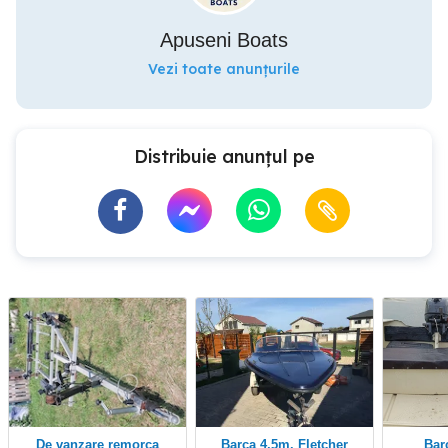
Apuseni Boats
Vezi toate anunțurile
Distribuie anunțul pe
De vanzare remorca
Barca 4,5m. Fletcher
Ba