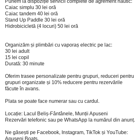
Punem la dispoziție servicii complete de agrement nautic:
Caiac simplu 30 lei oră
Caiac tandem 40 lei oră
Stand Up Paddle 30 lei oră
Hidrobicicletă (4 locuri) 50 lei oră
Organizăm și plimbări cu vaporaș electric pe lac:
30 lei adult
15 lei copil
Durată: 30 minute
Oferim trasee personalizate pentru grupuri, reduceri pentru
grupuri organizate și 10% reducere pentru rezervările
făcute în avans.
Plata se poate face numerar sau cu cardul.
Locație: Lacul Beliș-Fântânele, Munții Apuseni
Rezervări telefonic sau pe WhatsApp la numărul din anunț.
Ne găsești pe Facebook, Instagram, TikTok și YouTube:
Apuseni Boats.