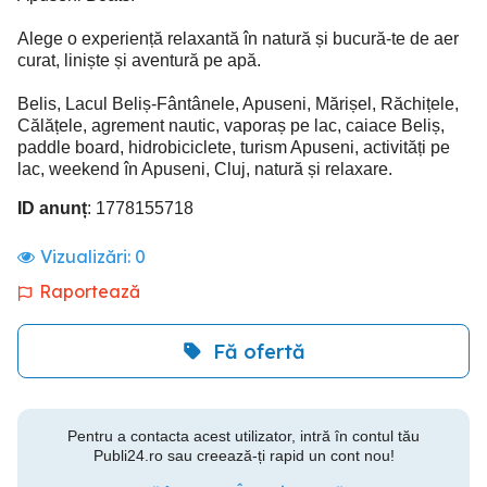
Alege o experiență relaxantă în natură și bucură-te de aer
curat, liniște și aventură pe apă.
Belis, Lacul Beliș-Fântânele, Apuseni, Mărișel, Răchițele,
Călățele, agrement nautic, vaporaș pe lac, caiace Beliș,
paddle board, hidrobiciclete, turism Apuseni, activități pe
lac, weekend în Apuseni, Cluj, natură și relaxare.
ID anunț
: 1778155718
Vizualizări:
0
Raportează
Fă ofertă
Pentru a contacta acest utilizator, intră în contul tău
Publi24.ro sau creează-ți rapid un cont nou!