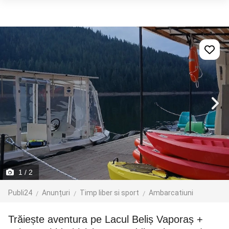
1
/ 2
Publi24
Anunțuri
Timp liber si sport
Ambarcatiuni
Trăiește aventura pe Lacul Beliș Vaporaș +