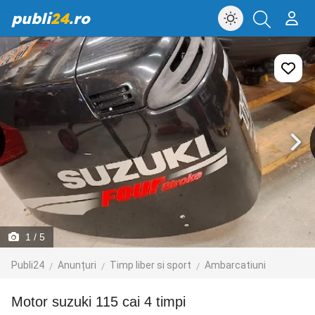
publi
24
.ro
1
/ 5
Publi24
Anunțuri
Timp liber si sport
Ambarcatiuni
motor suzuki 115 cai 4 timpi